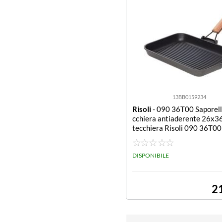
13BB0159234
Risoli
- 090 36T00 Saporell
cchiera antiaderente 26x3
tecchiera Risoli 090 36T0
RELLA Nero
DISPONIBILE
2