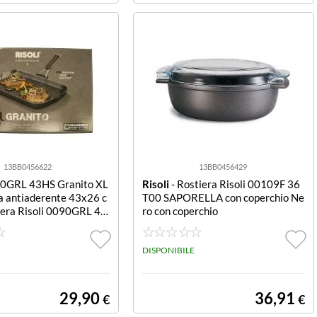
13BB0456622
13BB0456429
90GRL 43HS Granito XL
Risoli
- Rostiera Risoli 00109F 36
a antiaderente 43x26 c
T00 SAPORELLA con coperchio Ne
iera Risoli 0090GRL 43
ro con coperchio
 Grigio scuro
DISPONIBILE
29,90
36,91
€
€