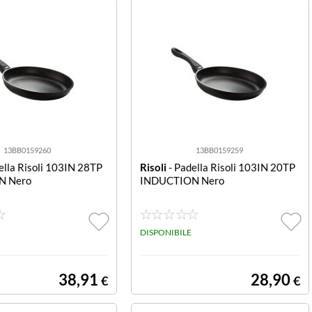
13BB0159260
13BB0159259
ella Risoli 103IN 28TP
Risoli
- Padella Risoli 103IN 20TP
N Nero
INDUCTION Nero
DISPONIBILE
38,91
28,90
€
€