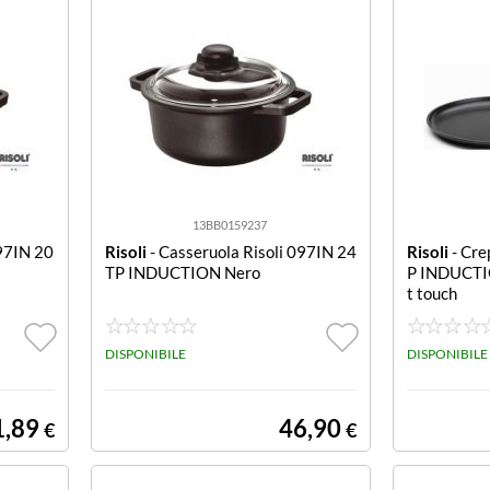
13BB0159237
097IN 20
Risoli
- Casseruola Risoli 097IN 24
Risoli
- Cre
TP INDUCTION Nero
P INDUCTIO
t touch
DISPONIBILE
DISPONIBILE
1,89
46,90
€
€