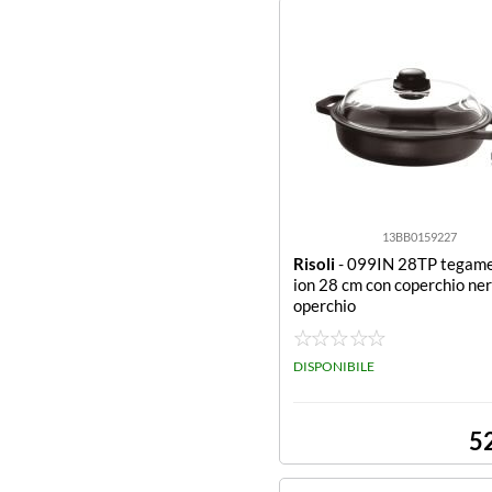
13BB0159227
Risoli
- 099IN 28TP tegame
ion 28 cm con coperchio ner
operchio
DISPONIBILE
5