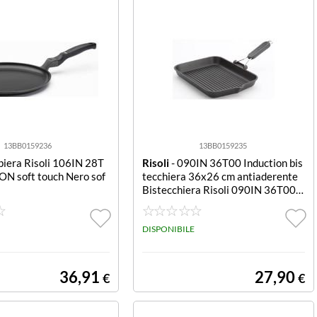
13BB0159236
13BB0159235
piera Risoli 106IN 28T
Risoli
- 090IN 36T00 Induction bis
N soft touch Nero sof
tecchiera 36x26 cm antiaderente
Bistecchiera Risoli 090IN 36T00 I
NDUCTION Nero
DISPONIBILE
36,91
27,90
€
€