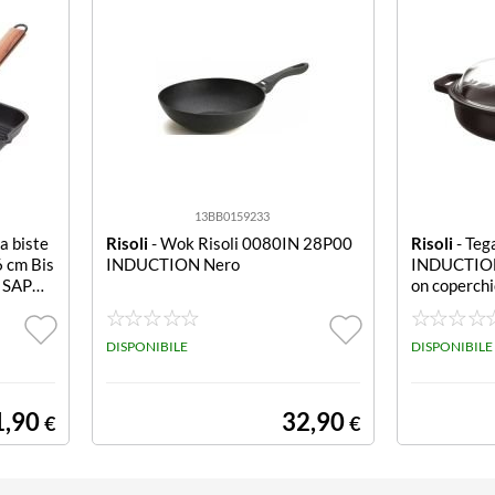
13BB0159233
a biste
Risoli
- Wok Risoli 0080IN 28P00
Risoli
- Teg
6 cm Bis
INDUCTION Nero
INDUCTION 
0 SAPO
on coperch
DISPONIBILE
DISPONIBILE
1,90
32,90
€
€