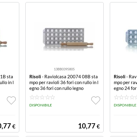
13BB0395805
11B sta
Risoli
- Raviolcasa 20074 08B sta
Risoli
- Rav
llo in l
mpo per ravioli 36 fori con rullo in l
mpo per ravi
egno 36 fori con rullo legno
egno 24 fori
DISPONIBILE
DISPONIBILE
0,77
10,77
€
€