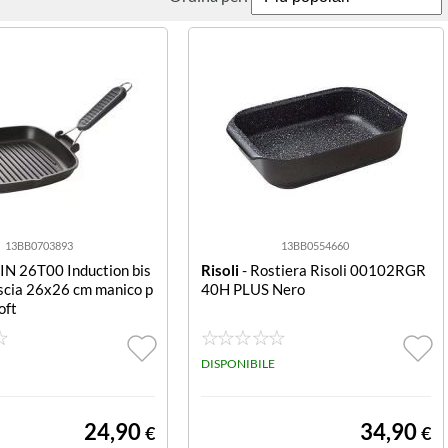
13BB0703893
13BB0554660
IN 26T00 Induction bis
Risoli
- Rostiera Risoli 00102RGR
iscia 26x26 cm manico p
40H PLUS Nero
oft
DISPONIBILE
24,90
34,90
€
€