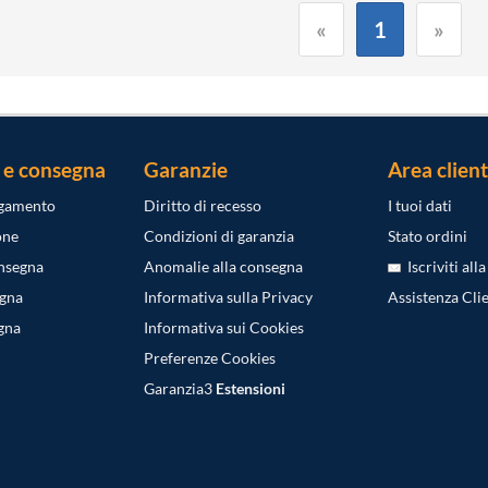
«
1
»
 e consegna
Garanzie
Area client
agamento
Diritto di recesso
I tuoi dati
one
Condizioni di garanzia
Stato ordini
onsegna
Anomalie alla consegna
Iscriviti all
egna
Informativa sulla Privacy
Assistenza Clie
gna
Informativa sui Cookies
Preferenze Cookies
Garanzia3
Estensioni