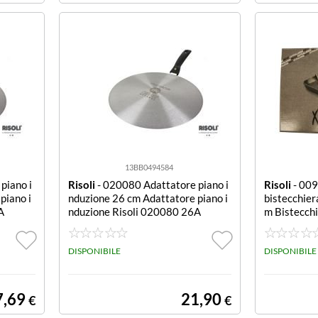
13BB0494584
piano i
Risoli
- 020080 Adattatore piano i
Risoli
- 00
piano i
nduzione 26 cm Adattatore piano i
bistecchier
A
nduzione Risoli 020080 26A
m Bistecch
HS GRANITO
DISPONIBILE
DISPONIBILE
7,69
21,90
€
€