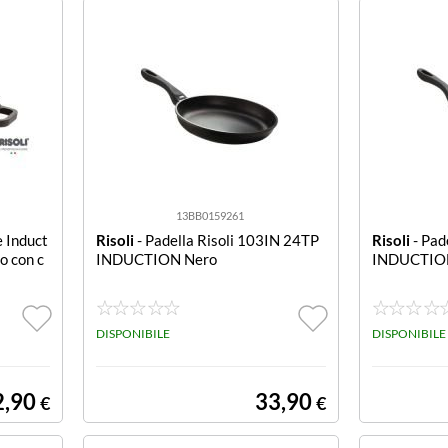
13BB0159261
 Induct
Risoli
- Padella Risoli 103IN 24TP
Risoli
- Pad
o con c
INDUCTION Nero
INDUCTIO
DISPONIBILE
DISPONIBILE
2,90
33,90
€
€