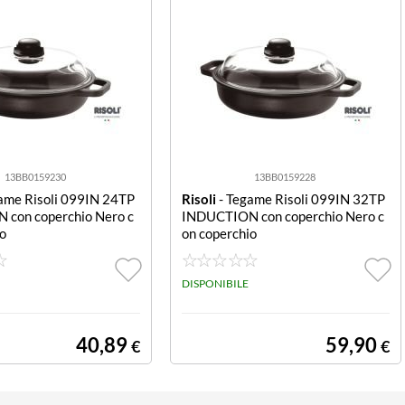
13BB0159230
13BB0159228
ame Risoli 099IN 24TP
Risoli
- Tegame Risoli 099IN 32TP
con coperchio Nero c
INDUCTION con coperchio Nero c
io
on coperchio
DISPONIBILE
40,89
59,90
€
€