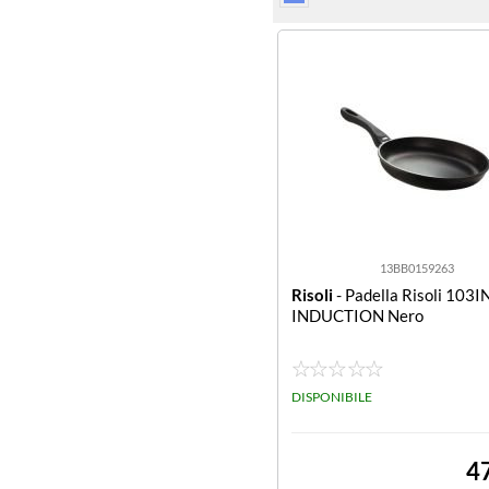
13BB0159263
Risoli
- Padella Risoli 103
INDUCTION Nero
DISPONIBILE
4