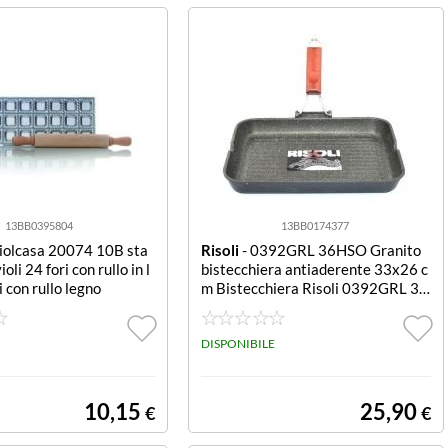
13BB0395804
13BB0174377
iolcasa 20074 10B sta
Risoli
- 0392GRL 36HSO Granito
oli 24 fori con rullo in l
bistecchiera antiaderente 33x26 c
 con rullo legno
m Bistecchiera Risoli 0392GRL 36
HSO GRANITO Grigio scuro
DISPONIBILE
10,15
25,90
€
€