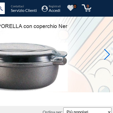
0
0
Contattaci
Registrati
Servizio Clienti
Accedi
Ordina per: