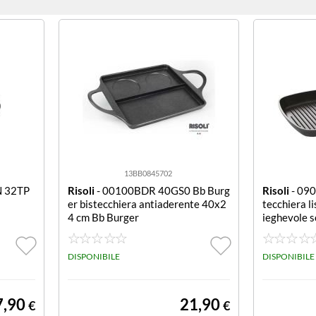
13BB0845702
IN 32TP
Risoli
- 00100BDR 40GS0 Bb Burg
Risoli
- 090
er bistecchiera antiaderente 40x2
tecchiera l
4 cm Bb Burger
ieghevole s
DISPONIBILE
DISPONIBILE
7,90
21,90
€
€