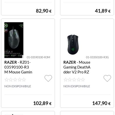
ential - White E
d.
82,90
41,89
€
€
01-03590100-R3M
01-03350100-R3G
RAZER
- RZ01-
RAZER
- Mouse
03590100-R3
Gaming DeathA
M Mouse Gamin
dder V2 Pro RZ
g Ottico Naga X
01-03350100-
18.000 dpi Nero
R3G Wireless 2
NAGA X
NON DISPONIBILE
0.000 dpi DEAT
NON DISPONIBILE
HADDER V2 PR
O
102,89
147,90
€
€