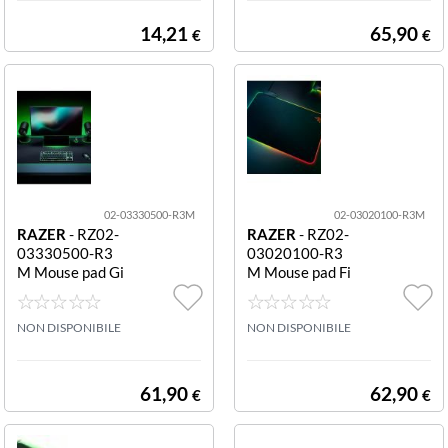
14,21
65,90
€
€
02-03330500-R3M
02-03020100-R3M
RAZER
- RZ02-
RAZER
- RZ02-
03330500-R3
03020100-R3
M Mouse pad Gi
M Mouse pad Fi
gantus V2 3XL n
refly V2 nero Fir
ero GIGANTUS
efly V2
V2 3XL
NON DISPONIBILE
NON DISPONIBILE
61,90
62,90
€
€