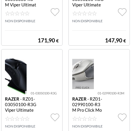
M Viper Ultimat
Viper Ultimate
e Mouse Dock Q
Mouse gaming
uartz Viper Ulti
wireless VIPER
mate Mouse Do
NON DISPONIBILE
ULTIMATE
NON DISPONIBILE
ck - Quartz
171,90
147,90
€
€
01-03050100-R3G
01-02990100-R3M
RAZER
- RZ01-
RAZER
- RZ01-
03050100-R3G
02990100-R3
Viper Ultimate
M Pro Click Mo
Mouse Dock VI
use gaming wire
PER ULTIMATE
less MOUSE PR
MOUSE DOCK -
NON DISPONIBILE
O CLICK
NON DISPONIBILE