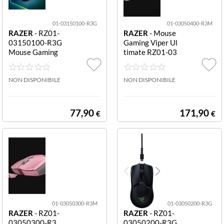
01-03150100-R3G
01-03050400-R3M
RAZER
- RZ01-
RAZER
- Mouse
03150100-R3G
Gaming Viper Ul
Mouse Gaming
timate RZ01-03
Ottico Basilisk
050400-R3M 1
X Hyperspeed
6.000 dpi Viper
Wireless Nero B
NON DISPONIBILE
Ultimate Mouse
NON DISPONIBILE
ASILISK X HYPE
Dock - Mercury
RSPEED
77,90
171,90
€
€
01-03050300-R3M
01-03050200-R3G
RAZER
- RZ01-
RAZER
- RZ01-
03050300-R3
03050200-R3G