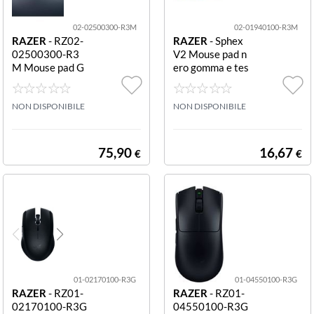
02-02500300-R3M
02-01940100-R3M
RAZER
- RZ02-
RAZER
- Sphex
02500300-R3
V2 Mouse pad n
M Mouse pad G
ero gomma e tes
oliathus Chroma
suto Sphex V2
Extended nero
Goliathus Chro
NON DISPONIBILE
NON DISPONIBILE
ma Extended
75,90
16,67
€
€
01-02170100-R3G
01-04550100-R3G
RAZER
- RZ01-
RAZER
- RZ01-
02170100-R3G
04550100-R3G