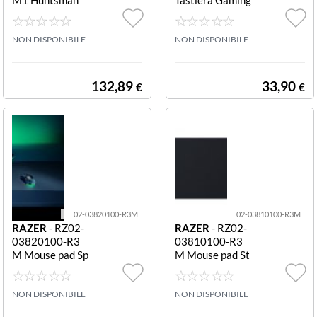
Mini Tastiera ga
Cynosa Lite Lay
ming Purple Swi
out Italiano Ner
tch Us Huntsma
NON DISPONIBILE
o Cynosa Lite - I
NON DISPONIBILE
n Mini (Purple S
talian Layout
witch) - US Layo
ut
132,89
33,90
€
€
02-03820100-R3M
02-03810100-R3M
RAZER
- RZ02-
RAZER
- RZ02-
03820100-R3
03810100-R3
M Mouse pad Sp
M Mouse pad St
hex V3 Small ne
rider Xxl nero S
ro SPHEX V3 - S
TRIDER - XXL
MALL
NON DISPONIBILE
NON DISPONIBILE