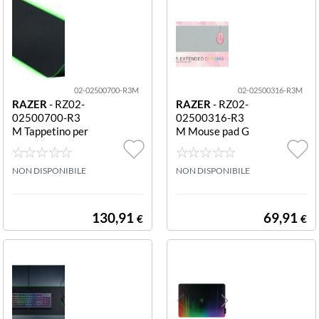
02-02500700-R3M
02-02500316-R3M
RAZER
- RZ02-
RAZER
- RZ02-
02500700-R3
02500316-R3
M Tappetino per
M Mouse pad G
mouse gaming G
oliathus Extend
oliathus Chroma
ed Chroma Quar
3XL LED GOLIA
NON DISPONIBILE
tz grigio Goliath
NON DISPONIBILE
THUS CHROM
us Extended Chr
A 3XL
oma - Quartz
130,91
69,91
€
€