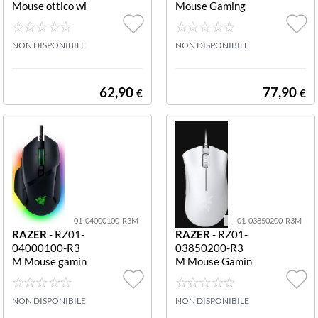
Mouse ottico wi
Mouse Gaming
reless Atheris 7
Ottico Viper V3
200 dpi Atheris
Pro Se Wireless
NON DISPONIBILE
Nero
NON DISPONIBILE
62,90
77,90
€
€
01-04000100-R3M
01-03850200-R3M
RAZER
- RZ01-
RAZER
- RZ01-
04000100-R3
03850200-R3
M Mouse gamin
M Mouse Gamin
g Basilisk V3 Lic
g Ottico Deatha
k V3 Wired
dder Essential
NON DISPONIBILE
6.400 dpi White
NON DISPONIBILE
DeathAdder Ess