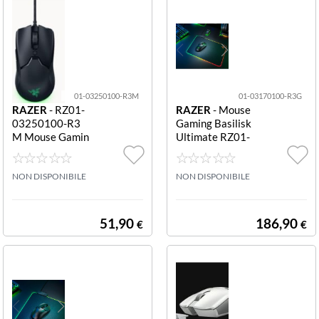
01-03250100-R3M
01-03170100-R3G
RAZER
- RZ01-
RAZER
- Mouse
03250100-R3
Gaming Basilisk
M Mouse Gamin
Ultimate RZ01-
g Ottico Viper
03170100-R3G
Mini 85.000 dpi
Wireless 20.00
Nero VIPER MI
NON DISPONIBILE
0 dpi BASILISK
NON DISPONIBILE
NI
ULTIMATE MO
USE DOCK
51,90
186,90
€
€