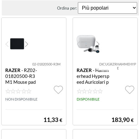
Ordina per:
02-01820500-R3M
DICUGRZRHAMMEHYP
E
RAZER
- RZ02-
RAZER
- Hamm
01820500-R3
erhead Hypersp
M1 Mouse pad
eed Auricolari p
Goliathus Mobil
er PS5 Bianco P
e Stealth nero G
S5 Razer Aurico
oliathus Mobile
NON DISPONIBILE
lari Hammerhea
DISPONIBILE
Stealth Ed.
d Hyperspeed
11,33
183,90
€
€