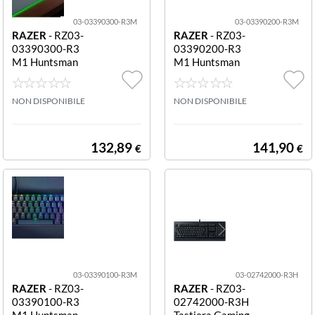
03-03390300-R3M
03-03390200-R3M
RAZER
- RZ03-
RAZER
- RZ03-
03390300-R3
03390200-R3
M1 Huntsman
M1 Huntsman
Mini Mercury Ta
Mini Tastiera ga
stiera gaming P
ming Purple Swi
urple Switch Us
NON DISPONIBILE
tch Us Rosso Hu
NON DISPONIBILE
Huntsman Mini
ntsman Mini (Re
- Mercury Ed. (P
d Switch) - US L
urple Switch) - U
ayout
132,89
141,90
€
€
S Layout
03-03390100-R3M
03-02742000-R3H
RAZER
- RZ03-
RAZER
- RZ03-
03390100-R3
02742000-R3H
M1 Huntsman
Tastiera Gaming