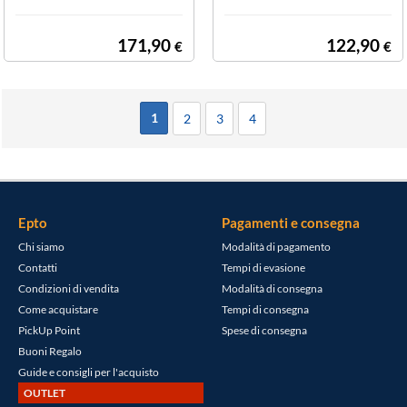
BLACK
171,90
122,90
€
€
1
2
3
4
Epto
Pagamenti e consegna
Chi siamo
Modalità di pagamento
Contatti
Tempi di evasione
Condizioni di vendita
Modalità di consegna
Come acquistare
Tempi di consegna
PickUp Point
Spese di consegna
Buoni Regalo
Guide e consigli per l'acquisto
OUTLET