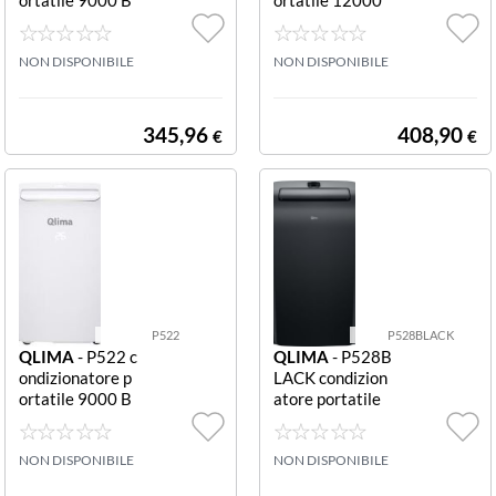
TU bianco CLIM
BTU bianco CLI
ATIZ PORT 9KB
MATIZ PORTAT
TU
NON DISPONIBILE
ILE 12000 BTU
NON DISPONIBILE
345,96
408,90
€
€
P522
P528BLACK
QLIMA
- P522 c
QLIMA
- P528B
ondizionatore p
LACK condizion
ortatile 9000 B
atore portatile
TU bianco CLIM
9000 BTU WiFi
ATIZZATORE P
CLIMATIZZ PO
ORTATILE M3 7
NON DISPONIBILE
RTATILE 9K WI
NON DISPONIBILE
5
FI BLACK