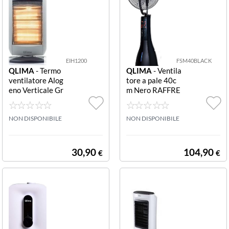
EIH1200
FSM40BLACK
QLIMA
- Termo
QLIMA
- Ventila
ventilatore Alog
tore a pale 40c
eno Verticale Gr
m Nero RAFFRE
igio ALOGENA
SCATORE KW 0
WATT 1200 W
90
HITE-GREY
NON DISPONIBILE
NON DISPONIBILE
30,90
104,90
€
€