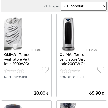
Ordina per:
EFH2010
EFH2520
QLIMA
- Termo
QLIMA
- Termo
ventilatore Vert
ventilatore Vert
icale 2000W Gr
icale 2000W Gr
igio TERMOVE
igio con Display
NTILATORE EF
TERMOVENTIL
H2010 WATT 2
NON DISPONIBILE
ATORE EFH252
NON DISPONIBILE
000
0 WATT 2000
20,00
65,90
€
€