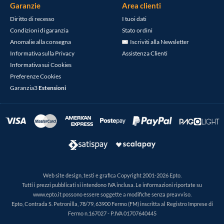
Garanzie
Area clienti
Diritto di recesso
I tuoi dati
Condizioni di garanzia
Stato ordini
Anomalie alla consegna
Iscriviti alla Newsletter
Informativa sulla Privacy
Assistenza Clienti
Informativa sui Cookies
Preferenze Cookies
Garanzia3
Estensioni
Web site design, testi e grafica Copyright 2001-2026 Epto.
Tutti i prezzi pubblicati si intendono IVA inclusa. Le informazioni riportate su
www.epto.it possono essere soggette a modifiche senza preavviso.
Epto, Contrada S. Petronilla, 78/79, 63900 Fermo (FM) inscritta al Registro Imprese di
Fermo n.167027 - P.IVA 01707640445