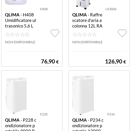
H408
LK3006
QLIMA
- H408
QLIMA
- Raffre
Umidificatore ul
scatore d'aria a
trasonico 5,6 L
colonna 12L RA
Bianco UMIDIFI
FFRESCATORE
CATORE IT/24
1.36KW 12LT
H 7 5 35MQ
NON DISPONIBILE
NON DISPONIBILE
76,90
126,90
€
€
P228
P234
QLIMA
- P228 c
QLIMA
- P234 c
ondizionatore p
ondizionatore p
ortatile 9000 B
ortatile 12000