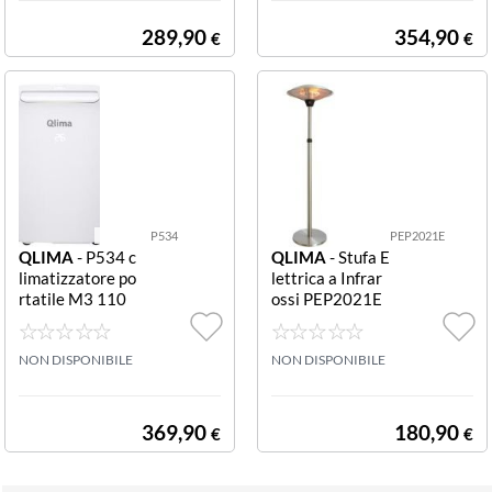
289,90
354,90
€
€
P534
PEP2021E
QLIMA
- P534 c
QLIMA
- Stufa E
limatizzatore po
lettrica a Infrar
rtatile M3 110
ossi PEP2021E
12000 BTU bia
2100W STUFA
nco CLIMATIZZ
ELETTRICA EST
ATORE PORTAT
NON DISPONIBILE
PEP2021E 210
NON DISPONIBILE
ILE M3 110
0KW
369,90
180,90
€
€