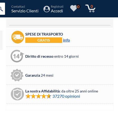
0
0
Contattaci
Registrati
Servizio Clienti
Accedi
SPESE DI TRASPORTO
info
GRATIS
Diritto di recesso
entro 14 giorni
Garanzia
24 mesi
La nostra Affidabilità:
da oltre 25 anni online
37270 opinioni