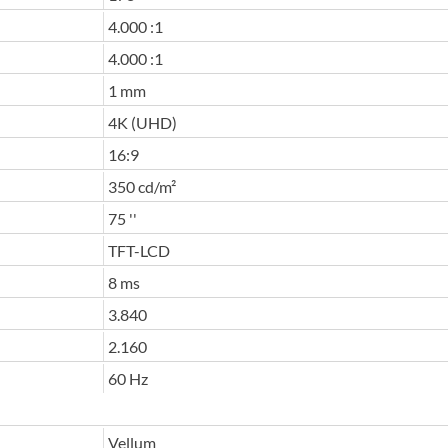
4.000 :1
4.000 :1
1 mm
4K (UHD)
16:9
350 cd/m²
75 ''
TFT-LCD
8 ms
3.840
2.160
60 Hz
Vellum