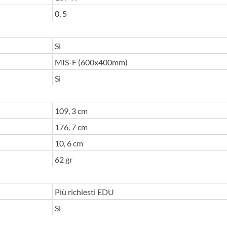
0, 5
Sì
MIS-F (600x400mm)
Sì
109, 3 cm
176, 7 cm
10, 6 cm
62 gr
Più richiesti EDU
Sì