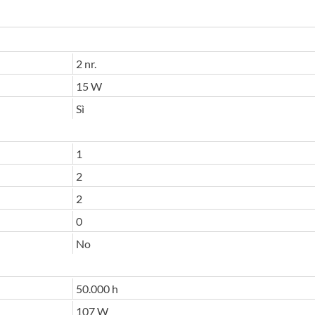
2 nr.
15 W
Sì
1
2
2
0
No
50.000 h
107 W