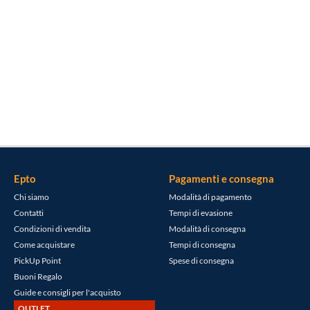
Epto
Pagamenti e consegna
Chi siamo
Modalità di pagamento
Contatti
Tempi di evasione
Condizioni di vendita
Modalità di consegna
Come acquistare
Tempi di consegna
PickUp Point
Spese di consegna
Buoni Regalo
Guide e consigli per l'acquisto
OUTLET