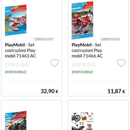
eri e a
13BB0916937
13BB0916936
PlayMobil
- Set
PlayMobil
- Set
costruzioni Play
costruzioni Play
mobil 71463 AC
mobil 71466 AC
TION HEROES I
TION HEROES
drovolante dei p
Moto dei pompi
ompieri Idrovola
DISPONIBILE
eri Moto dei po
DISPONIBILE
nte dei pompieri
mpieri
32,90
11,87
€
€