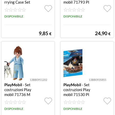
rrying Case Set
mobil 71793 PI
costruzioni Play
RATES Pirata e
mobil 5648 CAR
squalo gigante P
RYING CASE Va
DISPONIBILE
irata e squalo gi
DISPONIBILE
l Set costruzioni
gante
Playmobil 5648
CARRYING CAS
9,85
24,90
€
€
E Valigetta Poliz
ia CArryin
13BB0951202
13BB0935855
PlayMobil
- Set
PlayMobil
- Set
costruzioni Play
costruzioni Play
mobil 71736 M
mobil 71530 PI
Y LIFE Dalmata
RATES Galeone
con personaggio
Galeone
Dalmata con per
DISPONIBILE
DISPONIBILE
sonaggio