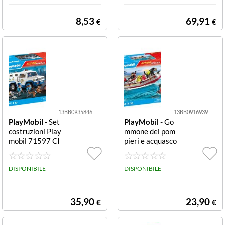
8,53
69,91
€
€
13BB0935846
13BB0916939
PlayMobil
- Set
PlayMobil
- Go
costruzioni Play
mmone dei pom
mobil 71597 CI
pieri e acquasco
TY ACTION Fur
oter Set costruz
gone Portavalor
ioni Playmobil 7
i Furgone Porta
DISPONIBILE
1464 ACTION
DISPONIBILE
valori
HEROE Set cost
ruzioni Playmob
il 71464 ACTIO
35,90
23,90
€
€
N HEROES Gom
mone dei pompi