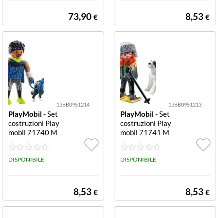
73,90
8,53
€
€
13BB0951214
13BB0951213
PlayMobil
- Set
PlayMobil
- Set
costruzioni Play
costruzioni Play
mobil 71740 M
mobil 71741 M
Y LIFE Border C
Y LIFE San Bern
ollie con person
ardo con person
aggio Border Co
DISPONIBILE
aggio San Berna
DISPONIBILE
llie con persona
rdo con persona
ggio
ggio
8,53
8,53
€
€