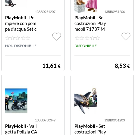
13BB0951207
13BB0951206
PlayMobil
- Po
PlayMobil
- Set
mpiere con pom
costruzioni Play
pa d'acqua Set c
mobil 71737 M
ostruzioni Play
Y LIFE Chihuahu
mobil 71826 AC
a con personagg
TION HEROES
NON DISPONIBILE
io Chihuahua co
DISPONIBILE
Pompier Set cos
n personaggio
truzioni Playmo
bil 71826 ACTI
11,61
8,53
€
€
ON HEROES Po
mpiere con pom
pa d'acq
13BB0730349
13BB0951203
PlayMobil
- Vali
PlayMobil
- Set
getta Polizia CA
costruzioni Play