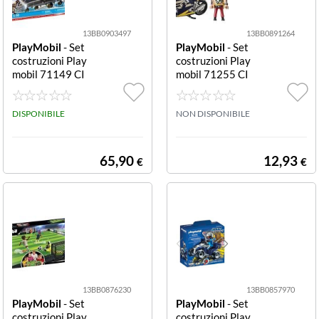
13BB0903497
13BB0891264
PlayMobil
- Set
PlayMobil
- Set
costruzioni Play
costruzioni Play
mobil 71149 CI
mobil 71255 CI
TY ACTION Uni
TY ACTION For
tà Speciale Elico
ze Speciali e lad
ttero Unità Spec
DISPONIBILE
ro Forze Speciali
NON DISPONIBILE
iale Elicottero
e ladro
65,90
12,93
€
€
13BB0876230
13BB0857970
PlayMobil
- Set
PlayMobil
- Set
costruzioni Play
costruzioni Play