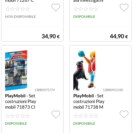
OUNTRY Mietit
a Set costruzion
rebbia Mietitre
i Playmobil 718
bbia
NON DISPONIBILE
74 CITY ACTI S
DISPONIBILE
et costruzioni Pl
aymobil 71874
CITY ACTION C
34,90
44,90
€
€
entrale di polizi
a:sala i
13BB0975779
13BB0951330
PlayMobil
- Set
PlayMobil
- Set
costruzioni Play
costruzioni Play
mobil 71873 CI
mobil 71738 M
TY ACTION Cen
Y LIFE Bernese
trale di polizia C
con personaggio
entrale di polizi
DISPONIBILE
Bernese con per
DISPONIBILE
a
sonaggio