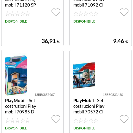
mobil 71120 SP
mobil 71092 CI
ORTS ACTION
TY ACTION Qu
Grande campo d
ad Police Quad
a calcio Grande
DISPONIBILE
Police
DISPONIBILE
campo da calcio
36,91
9,46
€
€
13BB0857967
13BB0833450
PlayMobil
- Set
PlayMobil
- Set
costruzioni Play
costruzioni Play
mobil 70985 D
mobil 70572 CI
OLLHOUSE Cas
TY ACTION Poli
a Delle Bambole
ziotto in moto e
Portatile Casa
DISPONIBILE
ladro Poliziotto i
DISPONIBILE