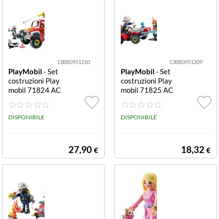
13BB0951210
13BB0951209
PlayMobil
- Set
PlayMobil
- Set
costruzioni Play
costruzioni Play
mobil 71824 AC
mobil 71825 AC
TION HEROES
TION HEROES
Pick-up dei pom
Quad dei pompi
pieri Pick-up dei
DISPONIBILE
eri Quad dei po
DISPONIBILE
pompieri
mpieri
27,90
18,32
€
€