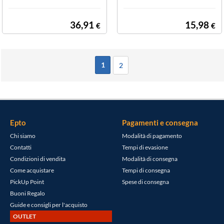
Delle Bambole P
n moto e ladro
ortatile
36,91
15,98
€
€
1
2
Epto
Pagamenti e consegna
Chi siamo
Modalità di pagamento
Contatti
Tempi di evasione
Condizioni di vendita
Modalità di consegna
Come acquistare
Tempi di consegna
PickUp Point
Spese di consegna
Buoni Regalo
Guide e consigli per l'acquisto
OUTLET