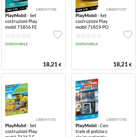
73 pz
13BB0975788
13BB0975787
(1)
PlayMobil
- Set
PlayMobil
- Set
costruzioni Play
costruzioni Play
8 pz
(3)
mobil 71856 FE
mobil 71859 PO
RRARI Ferrari 2
RSCHE Carrera
84 pz
(1)
50 GTO Ferrari
GT Carrera GT
250 GTO
DISPONIBILE
DISPONIBILE
89 pz
(1)
18,21
18,21
€
€
94 pz
(1)
Interno
(2)
13BB0975781
13BB0975780
PlayMobil
- Set
PlayMobil
- Cen
costruzioni Play
trale di polizia:s
mobil 71267 C
ala investigativ