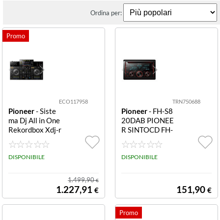
Ordina per:
ECO117958
TRN750688
Pioneer
- Siste
Pioneer
- FH-S8
ma Dj All in One
20DAB PIONEE
Rekordbox Xdj-r
R SINTOCD FH-
r Nero PIONEE
S820DAB DOP
R CONSOLLE X
PIO DINSINTOL
DJ-RRPIONEER
DISPONIBILE
ETTORE CD 2D
DISPONIBILE
DJ XDJ-RR ALL
IN USB AUX-IN
IN ONE REKOR
BLUETOOTH S
1.499,90
€
DBOX SYSTEM
POTIFY
1.227,91
151,90
€
€