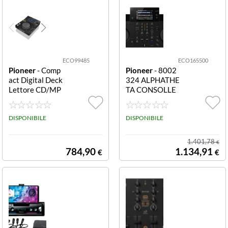
ECO99485
ECO165500
Pioneer
- Comp
Pioneer
- 8002
act Digital Deck
324 ALPHATHE
Lettore CD/MP
TA CONSOLLE
3 USB PIONEE
XDJ ANAlphaTh
R CONSOLLE X
eta XDJ-AN All i
DJ-700/SYXDJ
DISPONIBILE
n One
DISPONIBILE
PIONEER DJ X
DJ-700 COMPA
1.401,78
€
CT DIGITAL DE
784,90
1.134,91
€
€
CK