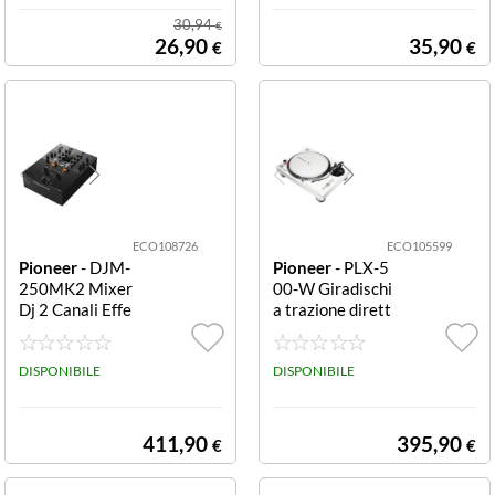
RI COASSIALI A
30,94
€
2 VIE DA 10 CM
26,90
35,90
€
€
CON GRIGLIA
ECO108726
ECO105599
Pioneer
- DJM-
Pioneer
- PLX-5
250MK2 Mixer
00-W Giradischi
Dj 2 Canali Effe
a trazione dirett
cts PIONEER D
a USB Bianco PI
JM-250 MK2 M
ONEER GIRADI
IXER 2CHPION
DISPONIBILE
SCHI PLX-500
DISPONIBILE
EER DJ DJM-25
W WHITEPION
0MK2 MIXER 2
EER DJ PLX-50
CANALI EFFEC
0-K DIRECT DR
411,90
395,90
€
€
TS
IVE TURNTABL
E BIANCO