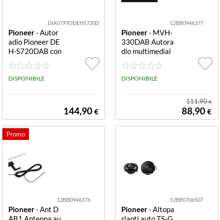
DIAUTPIODEHS720D
12BB0946377
Pioneer
- Autor
Pioneer
- MVH-
adio Pioneer DE
330DAB Autora
H-S720DAB con
dio multimedial
Bluetooth DEH-
e Bluetooth ner
S720DAB Autor
o 200 W MVH-3
adio multimedia
DISPONIBILE
30DAB Autorad
DISPONIBILE
le per auto Nero
io multimediale
200 W Bluetoot
per auto Nero 2
111,90
€
h
00 W Bluetooth
144,90
88,90
€
€
12BB0946376
12BB0706507
Pioneer
- Ant D
Pioneer
- Altopa
AB1 Antenna au
rlanti auto TS-G