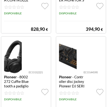
R DDJ-GRV6AL
PH-DA77DABT
PHATETA DDJ-
OUCH-SCREEN
GROOVE 6 DJ
DISPONIBILE
6.8 DABDAB US
DISPONIBILE
CONTROLLER
B BLUETOOTH
4 CANALI
APPLE CAR PL
828,90
394,90
€
€
ECO152221
ECO144590
Pioneer
- 8002
Pioneer
- Contr
272 Cuffie Blue
oller disc jockey
tooth a padiglio
Pioneer DJ SERI
ne PIONEER CU
ES Ddj Flx4 Blac
FFIA DJ HDJ-C
k Ddj Flx4
UE1BT-K BLUE
DISPONIBILE
DISPONIBILE
TOOTHPIONEE