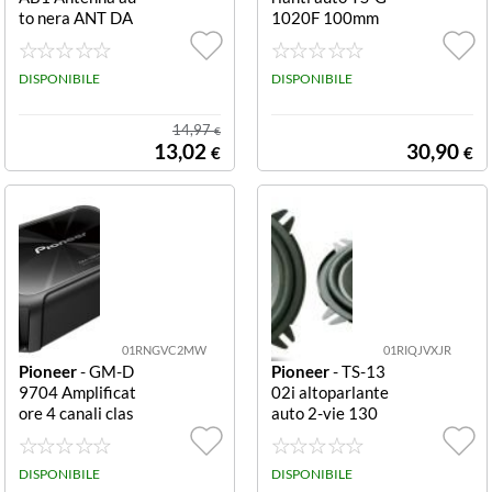
to nera ANT DA
1020F 100mm
B1
210W Neri TS G
1020F
DISPONIBILE
DISPONIBILE
14,97
€
13,02
30,90
€
€
01RNGVC2MW
01RIQJVXJR
Pioneer
- GM-D
Pioneer
- TS-13
9704 Amplificat
02i altoparlante
ore 4 canali clas
auto 2-vie 130
se FD da 1600
W (P1016268)
W (P1025902)
DISPONIBILE
DISPONIBILE