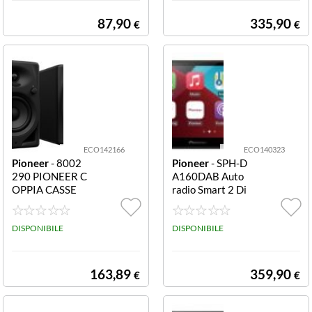
R DJ HDJ-CUE1
BT-K CUFFIE BL
87,90
335,90
€
€
UETOOTH DJ A
NTRAC
ECO142166
ECO140323
Pioneer
- 8002
Pioneer
- SPH-D
290 PIONEER C
A160DAB Auto
OPPIA CASSE
radio Smart 2 Di
MONITOR DM-
n PIONEER MO
40DPIONEER D
NITOR SPH-DA
J DM-40D CASS
DISPONIBILE
160DABTOUC
DISPONIBILE
E MONITOR 4 2
H-SCREEN 6.8
PEZZI
DABDAB USB B
LUETOOTH AP
163,89
359,90
€
€
PLE CAR PL