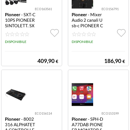
ECO163561
ECO156791
Pioneer
- SXT-C
Pioneer
- Mixer
10PS PIONEER
Audio 2 canali U
SINTOLETT. SX
sb-c PIONEER C
T-C10PS Vintag
ONTROLLER D
eMECHALESS R
DJ-FLX2ALPHA
DS, DAB/DAB+,
DISPONIBILE
TETA DDJ-FLX2
DISPONIBILE
Bluetooth, Vinta
DJ CONTROLL
ge Design
ER
409,90
186,90
€
€
ECO156114
ECO153199
Pioneer
- 8002
Pioneer
- SPH-D
316 ALPHATET
A77DAB PIONE
A CONTROLLE
ER MONITOR S