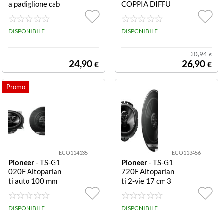
a padiglione cab
COPPIA DIFFU
late Bianco SE-
S. TS-G1320F 1
MJ722T-W Cuf
3CMDIFFUSOR
fia e auricolare
DISPONIBILE
I COASSIALI A
DISPONIBILE
Cablato A Padig
2 VIE DA 13CM
lione Musica e C
240W
30,94
€
hiamate Bianco
24,90
26,90
€
€
ECO114135
ECO113456
Pioneer
- TS-G1
Pioneer
- TS-G1
020F Altoparlan
720F Altoparlan
ti auto 100 mm
ti 2-vie 17 cm 3
210 W PIONEE
00W CASSE CA
R COPPIA DIFF
R 300W COASS
US. TS-G1020FI
DISPONIBILE
IALI 2VIE DA 1
DISPONIBILE
10CMDIFFUSO
7CM