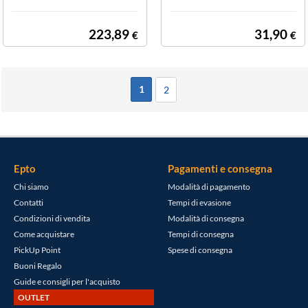
223,89
31,90
€
€
1
2
Epto
Pagamenti e consegna
Chi siamo
Modalità di pagamento
Contatti
Tempi di evasione
Condizioni di vendita
Modalità di consegna
Come acquistare
Tempi di consegna
PickUp Point
Spese di consegna
Buoni Regalo
Guide e consigli per l'acquisto
OUTLET