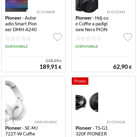
ECO136628
ECO131941
Pioneer
- Autor
Pioneer
- Hdj-cu
adio Smart Pion
e Cuffie a padigl
eer DMH-A240
ione Nero PION
DAB 2 Din PIO
EER CUFFIA DJ
NEER MONITO
HDJ-CUE1PIO
R DMH-A240D
DISPONIBILE
NEER DJ HDJ-C
DISPONIBILE
AB BLUETOOT
UE1 CUFFIE DJ
HMONITOR TO
ANTRACITE
218,39
€
UCH-SCREEN
189,91
62,90
€
€
6.2 DABDAB US
B BLUETOOTH
SLIM
01MCX2UWJZ
ECO114136
Pioneer
- SE-MJ
Pioneer
- TS-G1
722T-W Cuffie
320F PIONEER