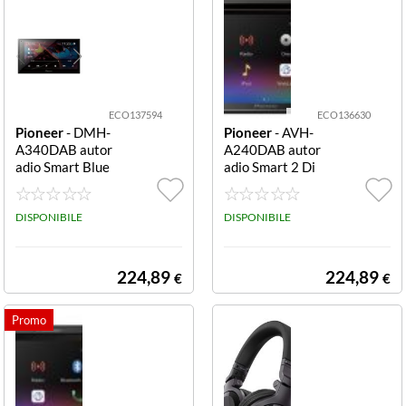
ECO137594
ECO136630
Pioneer
- DMH-
Pioneer
- AVH-
A340DAB autor
A240DAB autor
adio Smart Blue
adio Smart 2 Di
tooth nero PIO
n 200W nero PI
NEER MONITO
ONEER MONIT
R DMH-A340D
DISPONIBILE
OR AVH-A240D
DISPONIBILE
AB BLUETOOT
AB BLUETOOT
HMONITOR TO
HMONITOR TO
UCH-SCREEN
UCH-SCREEN
224,89
224,89
€
€
6.8 DABDAB US
6.2 CDDVD DA
B BLUETOOTH
BDAB USB BLU
SLIM
ETOOT