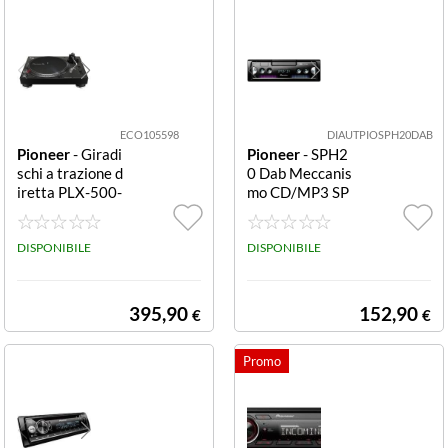
ECO105598
DIAUTPIOSPH20DAB
Pioneer
- Giradi
Pioneer
- SPH2
schi a trazione d
0 Dab Meccanis
iretta PLX-500-
mo CD/MP3 SP
K PIONEER GIR
H-20DAB Autor
ADISCHI PLX-5
adio 200 W Blu
00 K BLKPIONE
DISPONIBILE
etooth Nero (P1
DISPONIBILE
ER DJ PLX-500-
026893)
K DIRECT DRIV
E TURNTABLE
395,90
152,90
€
€
NERO