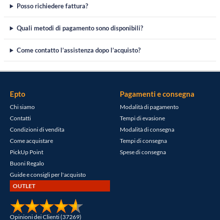
Posso richiedere fattura?
Quali metodi di pagamento sono disponibili?
Come contatto l’assistenza dopo l’acquisto?
Epto
Pagamenti e consegna
Chi siamo
Modalità di pagamento
Contatti
Tempi di evasione
Condizioni di vendita
Modalità di consegna
Come acquistare
Tempi di consegna
PickUp Point
Spese di consegna
Buoni Regalo
Guide e consigli per l'acquisto
OUTLET
Opinioni dei Clienti (37269)