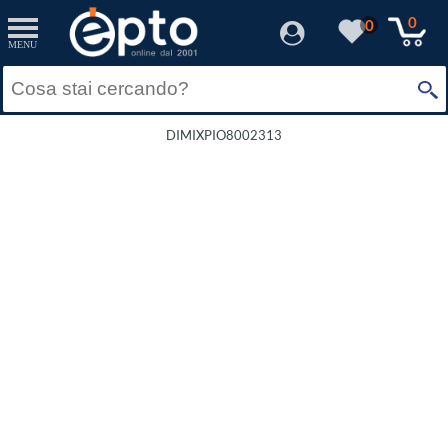
0
0
MENU
DIMIXPIO8002313