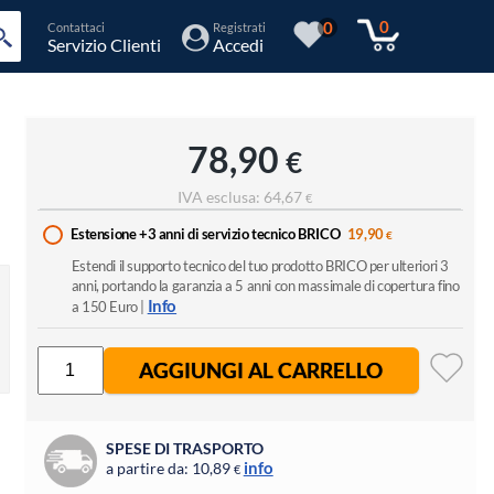
0
0
Contattaci
Registrati
Servizio Clienti
Accedi
78,90
€
IVA esclusa: 64,67
€
Estensione +3 anni di servizio tecnico BRICO
19,90
€
Estendi il supporto tecnico del tuo prodotto BRICO per ulteriori 3
anni, portando la garanzia a 5 anni con massimale di copertura fino
Info
a 150 Euro |
AGGIUNGI AL CARRELLO
SPESE DI TRASPORTO
info
a partire da: 10,89
€