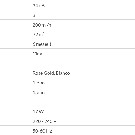
34 dB
3
200 ml/h
32 m²
6 mese(i)
Cina
Rose Gold, Bianco
1, 5 m
1, 5 m
17 W
220 - 240 V
50-60 Hz