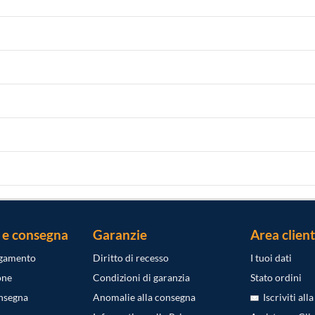
 e consegna
Garanzie
Area client
agamento
Diritto di recesso
I tuoi dati
one
Condizioni di garanzia
Stato ordini
onsegna
Anomalie alla consegna
Iscriviti all