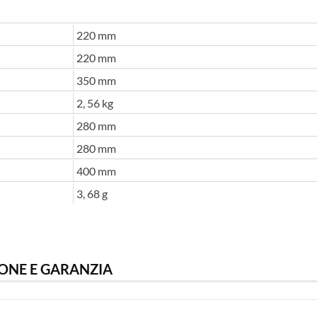
220 mm
220 mm
350 mm
2, 56 kg
280 mm
280 mm
400 mm
3, 68 g
ONE E GARANZIA