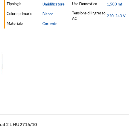
Tipologia
Uso Domestico
Umidificatore
1,500 mt
Tensione di Ingresso
Colore primario
Bianco
220-240 V
AC
Materiale
Corrente
oud 2 L HU2716/10