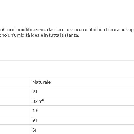
noCloud umidifica senza lasciare nessuna nebbiolina bianca né super
ono un'umidità ideale in tutta la stanza.
Naturale
2 L
32 m²
1 h
9 h
Sì