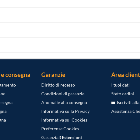
 e consegna
Garanzie
Area client
agamento
Diritto di recesso
I tuoi dati
one
Condizioni di garanzia
Stato ordini
onsegna
Anomalie alla consegna
Iscriviti all
egna
Informativa sulla Privacy
Assistenza Clie
gna
Informativa sui Cookies
Preferenze Cookies
Garanzia3
Estensioni