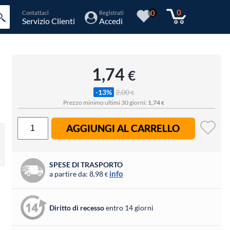
0
0
Contattaci
Registrati
Servizio Clienti
Accedi
1,74
€
-13%
2,00
€
Prezzo minimo ultimi 30 giorni:
1,74
€
AGGIUNGI AL CARRELLO
SPESE DI TRASPORTO
info
a partire da: 8,98
€
Diritto di recesso
entro 14 giorni