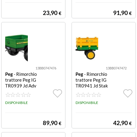
23,90
91,90
€
€
13BB0747476
13BB0747472
Peg
- Rimorchio
Peg
- Rimorchio
trattore Peg IG
trattore Peg IG
TR0939 Jd Adv
TR0941 Jd Stak
enture Verde e
e Verde e Giallo
Nero Jd Advent
Jd Stake
ure
DISPONIBILE
DISPONIBILE
89,90
42,90
€
€