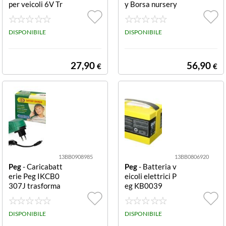
per veicoli 6V Tr
y Borsa nursery
asformatore (6
Borsa nursery P
V) con adattator
eg IABO4700 G
e
DISPONIBILE
M53 Mercury
DISPONIBILE
27,90
56,90
€
€
13BB0908985
13BB0806920
Peg
- Caricabatt
Peg
- Batteria v
erie Peg IKCB0
eicoli elettrici P
307J trasforma
eg KB0039
tore 6V con jack
Trasformatore
(6 V) con jack
DISPONIBILE
DISPONIBILE