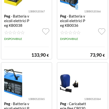
13BB0520367
13BB0520366
Peg
- Batteria v
Peg
- Batteria v
eicoli elettrici P
eicoli elettrici P
eg KB0038
eg KB0036
DISPONIBILE
DISPONIBILE
133,90
73,90
€
€
13BB0520365
13BB0520364
Peg
- Batteria v
Peg
- Caricabatt
eicoli elettrici P
erie Peg CB030