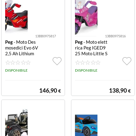
13BB0975817
13BB0975816
Peg
- Moto Des
Peg
- Moto elett
mosedici Evo 6V
rica Peg IGED9
2,5 Ah Lithium
25 Moto Little S
Moto elettrica P
inger 6V 2,5 Ah
eg IGED0924 D
Lithium Fucsia
UCATI Moto D
DISPONIBILE
Moto Little Sing
DISPONIBILE
Moto elettrica P
er 6V 2,5 Ah Lit
eg IGED0924 D
hium
UCATI Moto De
146,90
138,90
€
€
smosedici Evo 6
V 2,5 Ah Lith