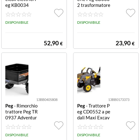
eg KB0034
2 trasformatore
12V Trasformat
ore (12 V)
DISPONIBILE
DISPONIBILE
52,90
23,90
€
€
13BB0405808
13BB0173373
Peg
- Rimorchio
Peg
- Trattore P
trattore Peg TR
eg CD0552 a pe
0937 Adventur
dali Maxi Excav
Nero Adventur
ator a pedali Ma
xi Excavator
DISPONIBILE
DISPONIBILE