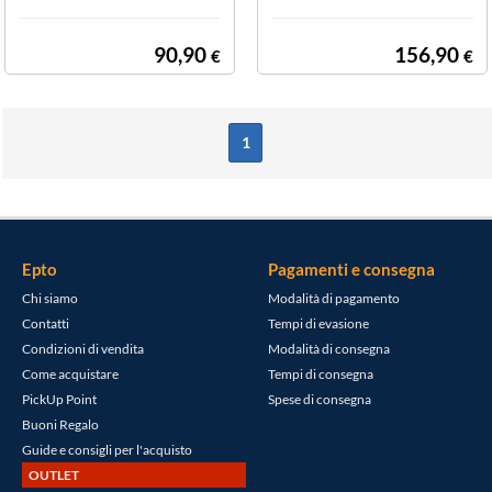
90,90
156,90
€
€
1
Epto
Pagamenti e consegna
Chi siamo
Modalità di pagamento
Contatti
Tempi di evasione
Condizioni di vendita
Modalità di consegna
Come acquistare
Tempi di consegna
PickUp Point
Spese di consegna
Buoni Regalo
Guide e consigli per l'acquisto
OUTLET