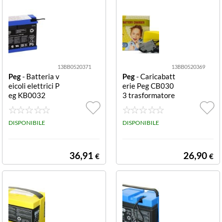
13BB0520371
13BB0520369
Peg
- Batteria v
Peg
- Caricabatt
eicoli elettrici P
erie Peg CB030
eg KB0032
3 trasformatore
24V Trasformat
ore (24 V)
DISPONIBILE
DISPONIBILE
36,91
26,90
€
€