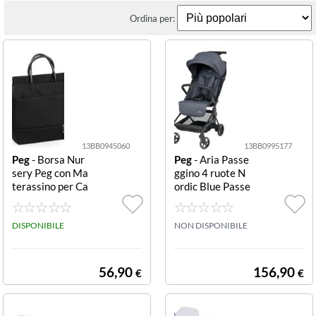
Ordina per:
13BB0945060
13BB0995177
Peg
- Borsa Nur
Peg
- Aria Passe
sery Peg con Ma
ggino 4 ruote N
terassino per Ca
ordic Blue Passe
mbio Bambino B
ggino 4 ruote Pe
orsa nursery Pe
g IP43000000
g IABO4700-G
DISPONIBILE
MB53 ARIA Nor
NON DISPONIBILE
U13 True black
dic blue
56,90
156,90
€
€