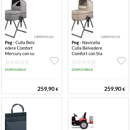
13BB0945146
13BB0945135
Peg
- Culla Belv
Peg
- Navicella
edere Comfort
Culla Belvedere
Mercury con su
Comfort con Sta
pporto regolabil
nd Mon Amour
e Navicella Peg
Comfort con Sta
IN17000000G
DISPONIBILE
nd by Me
DISPONIBILE
M53MO53 CUL
LA BELVEDERE
Comfort con Sta
259,90
259,90
€
€
nd by