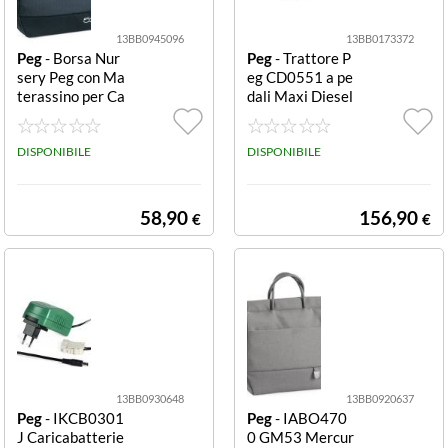
13BB0945096
13BB0173372
Peg
- Borsa Nur
Peg
- Trattore P
sery Peg con Ma
eg CD0551 a pe
terassino per Ca
dali Maxi Diesel
mbio Bebè Bors
a pedali Maxi Di
a nursery Peg IA
esel
BO4700-GU71
DISPONIBILE
DISPONIBILE
NX71 500
58,90
156,90
€
€
13BB0930648
13BB0920637
Peg
- IKCB0301
Peg
- IABO470
J Caricabatterie
0 GM53 Mercur