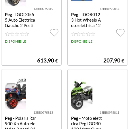
13BB0975815
13BB0975814
Peg
- IGOD055
Peg
- IGOR012
5 Auto Elettrica
3 Hot Wheels A
Gaucho 2 Posti
uto elettrica 12
24V 8Ah Lithiu
V Azzurro e Ara
m Nero Gaucho
ncio R/C 12V 3,
2 posti Xp 24V
DISPONIBILE
1Ah Lithium
DISPONIBILE
8Ah Lithium
613,90
207,90
€
€
13BB0975813
13BB0975811
Peg
- Polaris Rzr
Peg
- Moto elett
900 Xp Auto ele
rica Peg IGOR0
ttrica 2 posti 24
100 Moto Quad