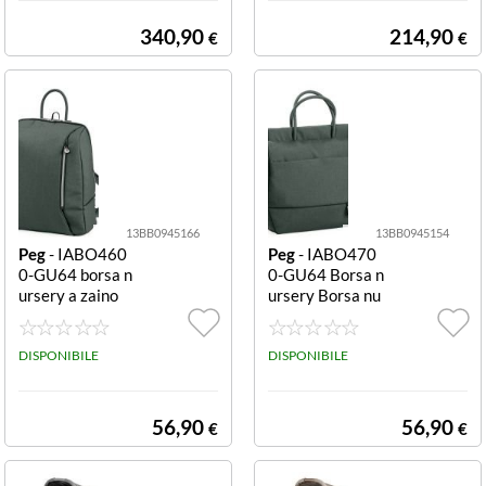
Peg IGOR0047
eg IGOR0120 J
JOHN DEERE G
OHN DEERE co
340,90
214,90
€
€
round Force 12V
n rimorchio Far
8 Ah Lithi
m Power R/
13BB0945166
13BB0945154
Peg
- IABO460
Peg
- IABO470
0-GU64 borsa n
0-GU64 Borsa n
ursery a zaino
ursery Borsa nu
Metal a zaino
rsery Peg IABO
4700-GU64 Me
DISPONIBILE
tal
DISPONIBILE
56,90
56,90
€
€