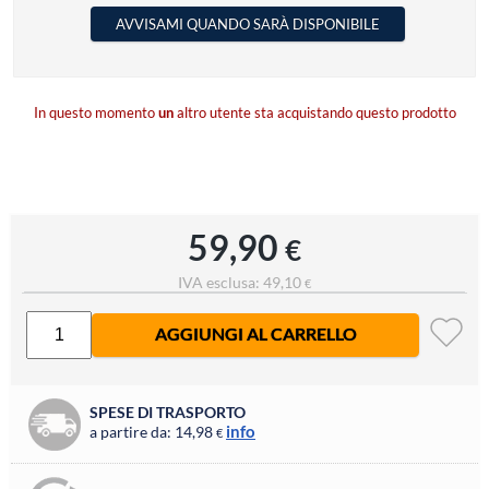
AVVISAMI QUANDO SARÀ DISPONIBILE
In questo momento
un
altro utente sta acquistando questo prodotto
59,90
€
IVA esclusa: 49,10
€
AGGIUNGI AL CARRELLO
SPESE DI TRASPORTO
info
a partire da: 14,98
€