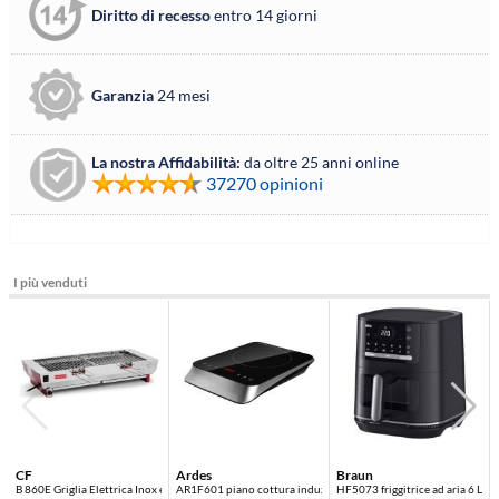
Diritto di recesso
entro 14 giorni
Garanzia
24 mesi
La nostra Affidabilità:
da oltre 25 anni online
37270 opinioni
I più venduti
CF
Ardes
Braun
B 860E Griglia Elettrica Inox e Rosso 3200 W
AR1F601 piano cottura induzione
HF5073 friggitrice ad aria 6 L 