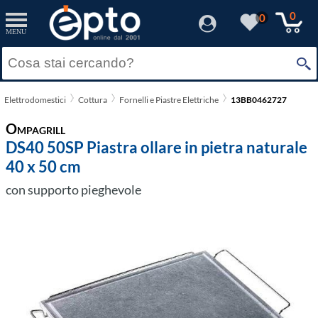
0
0
MENU
Elettrodomestici
Cottura
Fornelli e Piastre Elettriche
13BB0462727
Ompagrill
DS40 50SP Piastra ollare in pietra naturale
40 x 50 cm
con supporto pieghevole