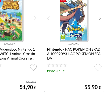
10002099
10002093
 Videogioco Nintendo 1
Nintendo
- HAC POKEMON SPAD
WITCH Animal Crossin
A 10002093 HAC POKEMON SPA
zons Animal Crossing N
DA
s
DISPONIBILE
55,90
€
51,90
55,90
€
€