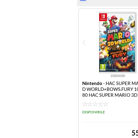
10004580
Nintendo
- HAC SUPER M
D WORLD+BOWS.FURY 1
80 HAC SUPER MARIO 3
D+BOWS.FURY
DISPONIBILE
5