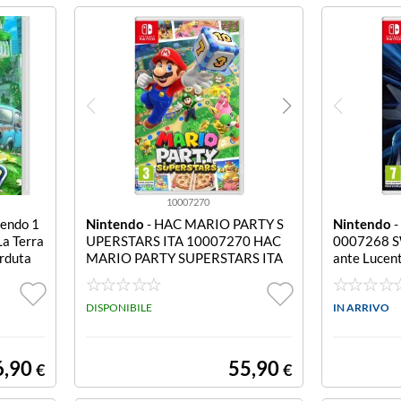
10007270
tendo 1
Nintendo
- HAC MARIO PARTY S
Nintendo
-
a Terra
UPERSTARS ITA 10007270 HAC
0007268 S
erduta
MARIO PARTY SUPERSTARS ITA
ante Lucen
ucente
DISPONIBILE
IN ARRIVO
6,90
55,90
€
€