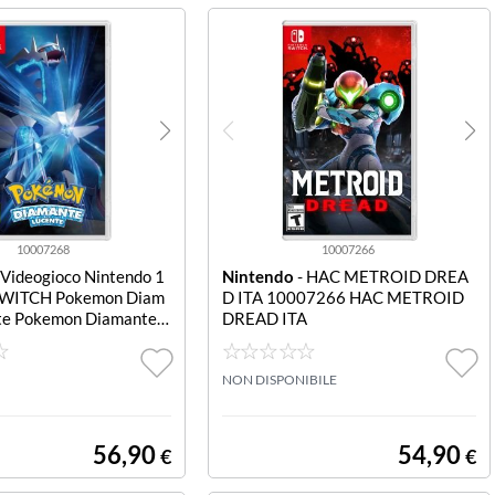
10007268
10007266
 Videogioco Nintendo 1
Nintendo
- HAC METROID DREA
WITCH Pokemon Diam
D ITA 10007266 HAC METROID
te Pokemon Diamante L
DREAD ITA
NON DISPONIBILE
56,90
54,90
€
€