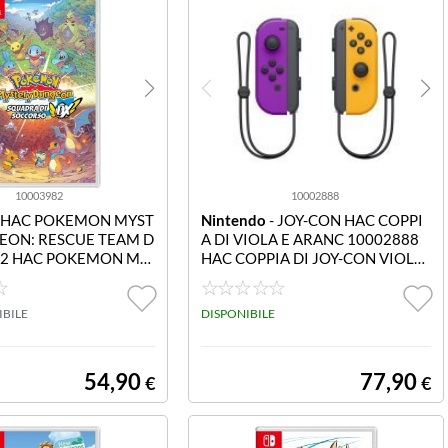
10003982
10002888
 HAC POKEMON MYST
Nintendo
- JOY-CON HAC COPPI
EON: RESCUE TEAM D
A DI VIOLA E ARANC 10002888
82 HAC POKEMON MY
HAC COPPIA DI JOY-CON VIOLA
NGEON: RESCUE
E ARANC DAY ONE 04/10/2019
IBILE
DISPONIBILE
54,90
77,90
€
€