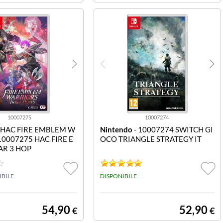
10007275
10007274
 HAC FIRE EMBLEM W
Nintendo
- 10007274 SWITCH GI
10007275 HAC FIRE E
OCO TRIANGLE STRATEGY IT
R 3 HOP
IBILE
DISPONIBILE
54,90
52,90
€
€