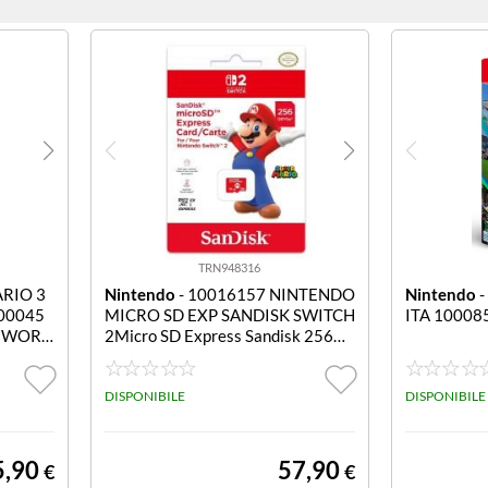
TRN948316
ARIO 3
Nintendo
- 10016157 NINTENDO
Nintendo
-
00045
MICRO SD EXP SANDISK SWITCH
ITA 10008
D WORL
2Micro SD Express Sandisk 256G
B per Switch 2
DISPONIBILE
DISPONIBILE
5,90
57,90
€
€