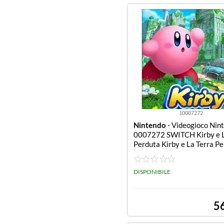
10007272
Nintendo
- Videogioco Nin
0007272 SWITCH Kirby e L
Perduta Kirby e La Terra P
DISPONIBILE
5