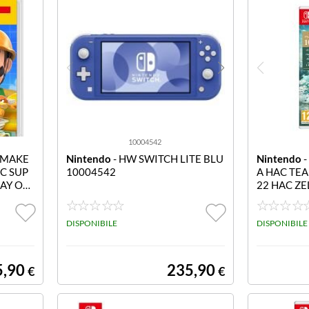
10004542
 MAKE
Nintendo
- HW SWITCH LITE BLU
Nintendo
-
AC SUP
10004542
A HAC TE
DAY ON
22 HAC ZE
OM
DISPONIBILE
DISPONIBILE
5,90
235,90
€
€