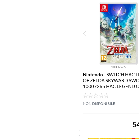
10007265
Nintendo
- SWITCH HAC 
OF ZELDA SKYWARD SWO
10007265 HAC LEGEND O
DA SKYWARD SWORD ITA
NON DISPONIBILE
5