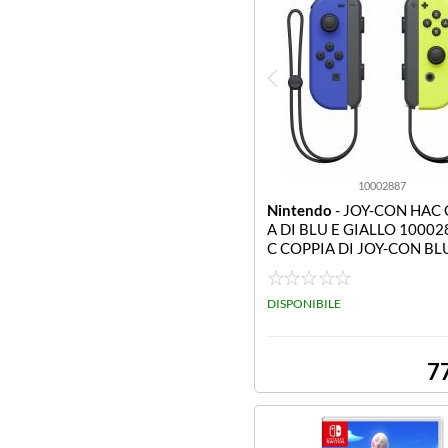
10002887
Nintendo
- JOY-CON HAC 
A DI BLU E GIALLO 10002
C COPPIA DI JOY-CON BLU
ALLO DISPONIBILI DAL 4
RE
DISPONIBILE
7