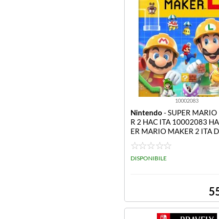
10002083
Nintendo
- SUPER MARIO
R 2 HAC ITA 10002083 H
ER MARIO MAKER 2 ITA 
E 28/06/2019
DISPONIBILE
5