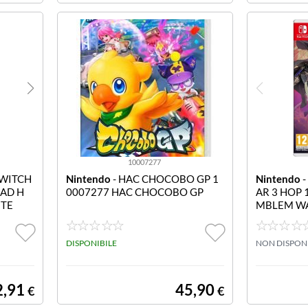
10007277
SWITCH
Nintendo
- HAC CHOCOBO GP 1
Nintendo
-
HAD H
0007277 HAC CHOCOBO GP
AR 3 HOP 
ITE
MBLEM WA
DISPONIBILE
NON DISPON
2,91
45,90
€
€