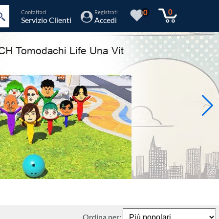
0
0
Contattaci
Registrati
Servizio Clienti
Accedi
Ordina per: