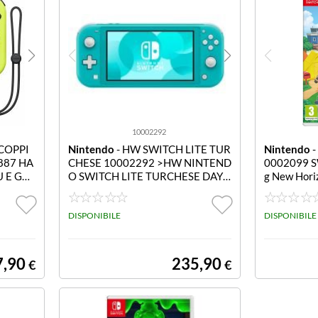
10002292
COPPI
Nintendo
- HW SWITCH LITE TUR
Nintendo
-
887 HA
CHESE 10002292 >HW NINTEND
0002099 S
 E GLI
O SWITCH LITE TURCHESE DAY
g New Hori
 OTTOB
ONE 20/09/2019
ew Horizon
DISPONIBILE
DISPONIBILE
7,90
235,90
€
€