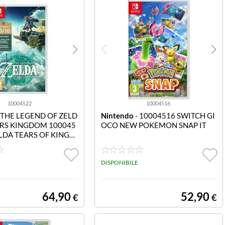
10004522
10004516
 THE LEGEND OF ZELD
Nintendo
- 10004516 SWITCH GI
ARS KINGDOM 100045
OCO NEW POKEMON SNAP IT
LDA TEARS OF KINGD
DISPONIBILE
64,90
52,90
€
€