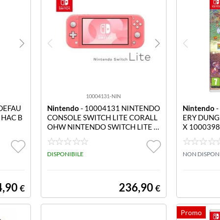
10004131-NIN
 DEFAU
Nintendo
- 10004131 NINTENDO
Nintendo
-
 HAC B
CONSOLE SWITCH LITE CORALL
ERY DUNG
OHW NINTENDO SWITCH LITE C
X 100039
ORALLO
STERY DU
DISPONIBILE
NON DISPON
4,90
236,90
€
€