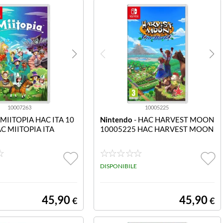
10007263
10005225
 MIITOPIA HAC ITA 10
Nintendo
- HAC HARVEST MOON
C MIITOPIA ITA
10005225 HAC HARVEST MOON
DISPONIBILE
45,90
45,90
€
€