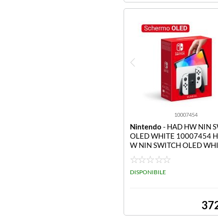
10007454
Nintendo
- HAD HW NIN 
OLED WHITE 10007454 
W NIN SWITCH OLED WH
DISPONIBILE
37