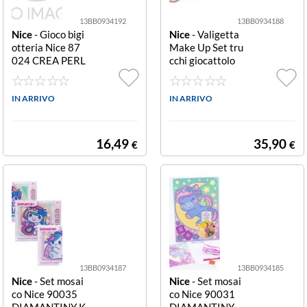
13BB0934192
13BB0934188
Nice
- Gioco bigi
Nice
- Valigetta
otteria Nice 87
Make Up Set tru
024 CREA PERL
cchi giocattolo
INE ABC Precio
Nice 19111 GIR
us Gold ABC Pre
ABRILLA Valige
cious Gold
IN ARRIVO
tta Make As Set
IN ARRIVO
trucchi giocattol
o Nice 19111 GI
RABRILLA Valig
16,49
35,90
€
€
etta Make Asso
rtito
13BB0934187
13BB0934185
Nice
- Set mosai
Nice
- Set mosai
co Nice 90035
co Nice 90031
DIAMANTINY K
DIAMANTINY