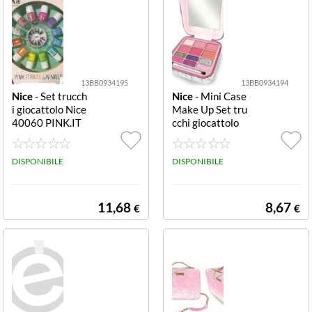
13BB0934195
13BB0934194
Nice
- Set trucch
Nice
- Mini Case
i giocattolo Nice
Make Up Set tru
40060 PINK.IT
cchi giocattolo
Set Rainbow Nai
Nice 19114 GIR
ls Set Rainbow
ABRILLA Mini C
Nails
DISPONIBILE
ase Make As Se
DISPONIBILE
t trucchi giocatt
olo Nice 19114
GIRABRILLA Mi
11,68
8,67
€
€
ni Case Make A
ssortito