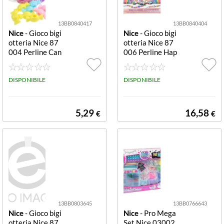
13BB0840417
13BB0840404
Nice
- Gioco bigi
Nice
- Gioco bigi
otteria Nice 87
otteria Nice 87
004 Perline Can
006 Perline Hap
dy Assortito Per
py Rainbow Ass
line Candy
ortito Perline H
DISPONIBILE
appy Rainbow
DISPONIBILE
5,29
16,58
€
€
13BB0803645
13BB0766643
Nice
- Gioco bigi
Nice
- Pro Mega
otteria Nice 87
Set Nice 03002