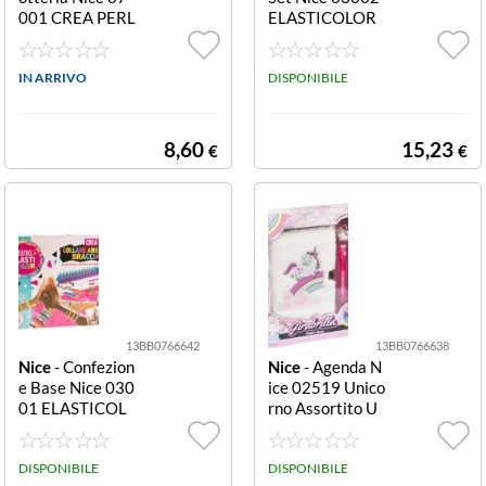
001 CREA PERL
ELASTICOLOR
INE 500 Pezzi U
Pro Mega Set
nicorno 500 Pez
zi Unicorno
IN ARRIVO
DISPONIBILE
8,60
15,23
€
€
13BB0766642
13BB0766638
Nice
- Confezion
Nice
- Agenda N
e Base Nice 030
ice 02519 Unico
01 ELASTICOL
rno Assortito U
OR Confezione
nicorno
Base
DISPONIBILE
DISPONIBILE