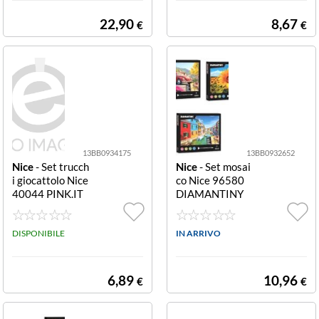
22,90
8,67
€
€
13BB0934175
13BB0932652
Nice
- Set trucch
Nice
- Set mosai
i giocattolo Nice
co Nice 96580
40044 PINK.IT
DIAMANTINY
Nail Pen Set Ass
Quadro 3D seri
ortito Nail Pen S
e 4 Assortito Qu
et
DISPONIBILE
adro 3D serie 4
IN ARRIVO
6,89
10,96
€
€