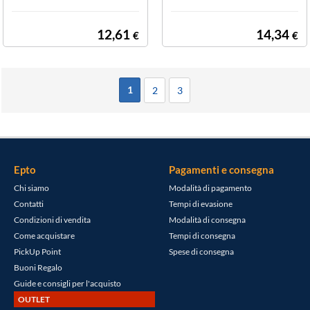
12,61
14,34
€
€
1
2
3
Epto
Pagamenti e consegna
Chi siamo
Modalità di pagamento
Contatti
Tempi di evasione
Condizioni di vendita
Modalità di consegna
Come acquistare
Tempi di consegna
PickUp Point
Spese di consegna
Buoni Regalo
Guide e consigli per l'acquisto
OUTLET