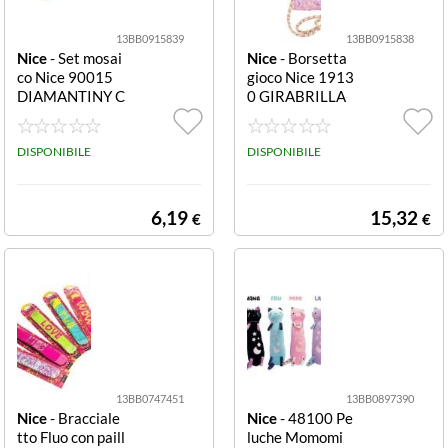
13BB0915839
13BB0915838
Nice
- Set mosai
Nice
- Borsetta
co Nice 90015
gioco Nice 1913
DIAMANTINY C
0 GIRABRILLA
rystal Unicorn A
Bauletto Assort
ssortito Crystal
ito Bauletto
Unicorn
DISPONIBILE
DISPONIBILE
6,19
15,32
€
€
13BB0747451
13BB0897390
Nice
- Bracciale
Nice
- 48100 Pe
tto Fluo con paill
luche Momomi