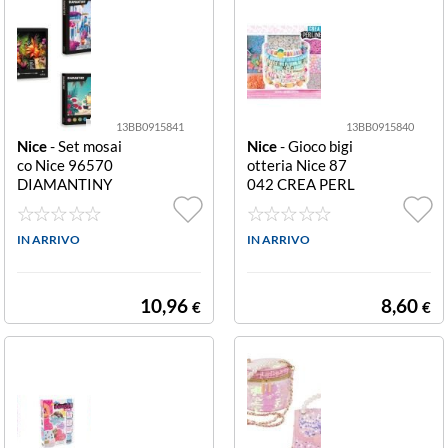
13BB0915841
13BB0915840
Nice
- Set mosai
Nice
- Gioco bigi
co Nice 96570
otteria Nice 87
DIAMANTINY
042 CREA PERL
Quadro 3D seri
INE ABC Hishi P
e 2 Assortito Qu
op 500 Assortit
adro 3D serie 2
IN ARRIVO
o ABC Hishi Pop
IN ARRIVO
500
10,96
8,60
€
€