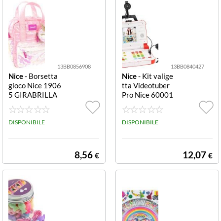
13BB0856908
13BB0840427
Nice
- Borsetta
Nice
- Kit valige
gioco Nice 1906
tta Videotuber
5 GIRABRILLA
Pro Nice 60001
Zainetto Puffer
Kit valigetta Vid
Zainetto Puffer
eotuber Pro
DISPONIBILE
DISPONIBILE
8,56
12,07
€
€