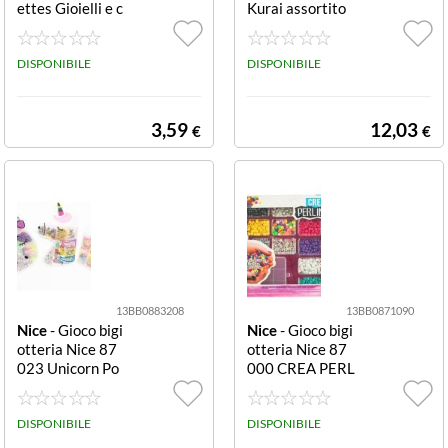
ettes Gioielli e c
Kurai assortito
ollane giocattol
150 mm Kurai
o Nice 02560 GI
RABR Gioielli e
DISPONIBILE
DISPONIBILE
collane giocatto
lo Nice 02560 G
IRABRILLA Bra
3,59
12,03
€
€
ccial Assortito
13BB0883208
13BB0871090
Nice
- Gioco bigi
Nice
- Gioco bigi
otteria Nice 87
otteria Nice 87
023 Unicorn Po
000 CREA PERL
cket Box Assort
INE Abc Perline
ito Unicorn Pock
Abc Perline
et Box
DISPONIBILE
DISPONIBILE