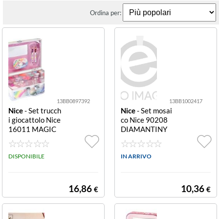
Ordina per:
13BB0897392
13BB1002417
Nice
- Set trucch
Nice
- Set mosai
i giocattolo Nice
co Nice 90208
16011 MAGIC
DIAMANTINY
UNICORN Valig
Unicorn Fun Ico
etta Make Up V
nic Assortito Un
aligetta Make U
DISPONIBILE
icorn Fun Iconic
IN ARRIVO
p
16,86
10,36
€
€