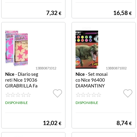
7,32
16,58
€
€
13BB0871012
13BB0871002
Nice
- Diario seg
Nice
- Set mosai
reti Nice 19036
co Nice 96400
GIRABRILLA Fa
DIAMANTINY
shion Assortito
Dinosauri Assor
Fashion
tito Dinosauri
DISPONIBILE
DISPONIBILE
12,02
8,74
€
€