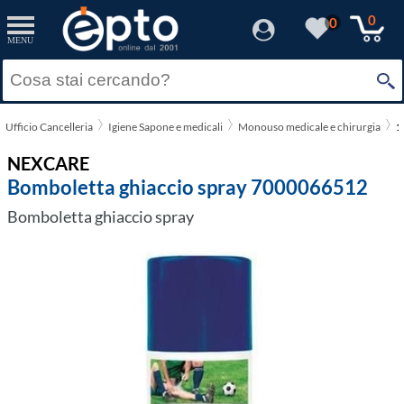
0
0
MENU
Ufficio Cancelleria
Igiene Sapone e medicali
Monouso medicale e chirurgia
1
NEXCARE
Bomboletta ghiaccio spray 7000066512
Bomboletta ghiaccio spray