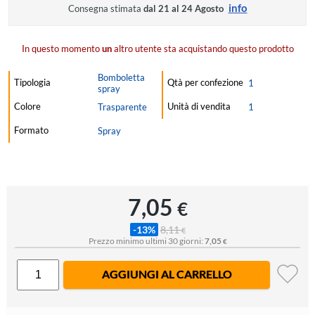
info
Consegna stimata
dal 21 al 24 Agosto
In questo momento
un
altro utente sta acquistando questo prodotto
Bomboletta
Tipologia
Qtà per confezione
1
spray
Colore
Unità di vendita
Trasparente
1
Formato
Spray
7,05
€
-13%
8,11
€
Prezzo minimo ultimi 30 giorni:
7,05
€
AGGIUNGI AL CARRELLO