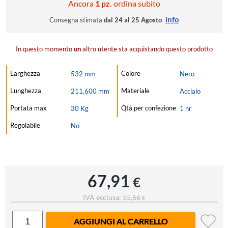
Ancora
1 pz.
ordina subito
info
Consegna stimata
dal 24 al 25 Agosto
In questo momento
un
altro utente sta acquistando questo prodotto
Larghezza
Colore
532 mm
Nero
Lunghezza
Materiale
211,600 mm
Acciaio
Portata max
Qtà per confezione
30 Kg
1 nr
Regolabile
No
67,91
€
IVA esclusa: 55,66
€
AGGIUNGI AL CARRELLO