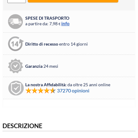
SPESE DI TRASPORTO
info
a partire da: 7,98
€
Diritto di recesso
entro 14 giorni
Garanzia
24 mesi
La nostra Affidabilità:
da oltre 25 anni online
37270 opinioni
DESCRIZIONE