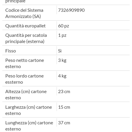
principale
Codice del Sistema
7326909890
Armonizzato (SA)
Quantità europallet
60 pz
Quantità per scatola
1 pz
principale (esterna)
Fisso
Sì
Peso netto cartone
3 kg
esterno
Peso lordo cartone
4 kg
essterno
Altezza (cm) cartone
23 cm
esterno
Larghezza (cm) cartone
15 cm
esterno
Lunghezza (cm) cartone
37 cm
esterno