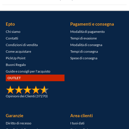
Epto
Pagamenti e consegna
Chi siamo
Modalità di pagamento
Contatti
Tempi di evasione
Condizioni di vendita
Modalità di consegna
Come acquistare
Tempi di consegna
PickUp Point
Spese di consegna
Buoni Regalo
Guide e consigli per l'acquisto
OUTLET
Opinioni dei Clienti (37270)
Garanzie
Area clienti
Diritto di recesso
I tuoi dati