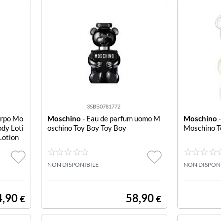
35BB0781772
orpo Mo
Moschino
- Eau de parfum uomo M
Moschino
-
dy Loti
oschino Toy Boy Toy Boy
Moschino T
Lotion
NON DISPONIBILE
NON DISPON
4,90
58,90
€
€