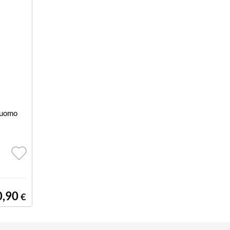
e uomo
0,90
€