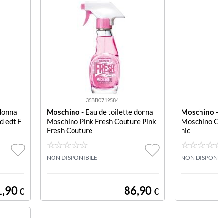
35BB0719584
donna
Moschino
- Eau de toilette donna
Moschino
-
d edt F
Moschino Pink Fresh Couture Pink
Moschino C
Fresh Couture
hic
NON DISPONIBILE
NON DISPON
1,90
86,90
€
€