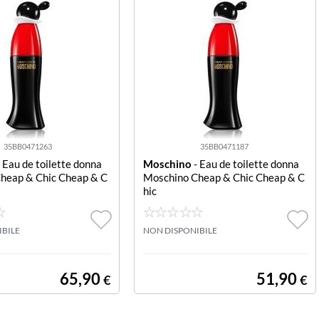
35BB0471263
35BB0471187
 Eau de toilette donna
Moschino
- Eau de toilette donna
heap & Chic Cheap & C
Moschino Cheap & Chic Cheap & C
hic
IBILE
NON DISPONIBILE
65,90
51,90
€
€