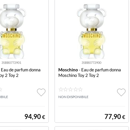
35BB0772901
35BB0772900
 Eau de parfum donna
Moschino
- Eau de parfum donna
oy 2 Toy 2
Moschino Toy 2 Toy 2
IBILE
NON DISPONIBILE
94,90
77,90
€
€