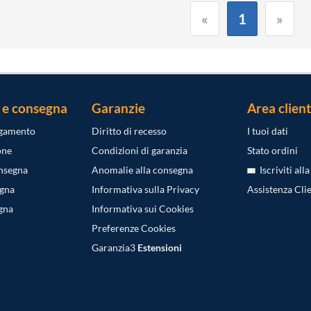
«
1
»
 e consegna
Garanzie
Area client
agamento
Diritto di recesso
I tuoi dati
one
Condizioni di garanzia
Stato ordini
onsegna
Anomalie alla consegna
Iscriviti all
egna
Informativa sulla Privacy
Assistenza Clie
gna
Informativa sui Cookies
Preferenze Cookies
Garanzia3
Estensioni