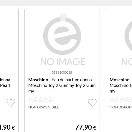
35BB1000025
donna
Moschino
- Eau de parfum donna
Moschino
-
 Pearl
Moschino Toy 2 Gummy Toy 2 Gum
Moschino T
my
my
NON DISPONIBILE
NON DISPON
4,90
77,90
€
€