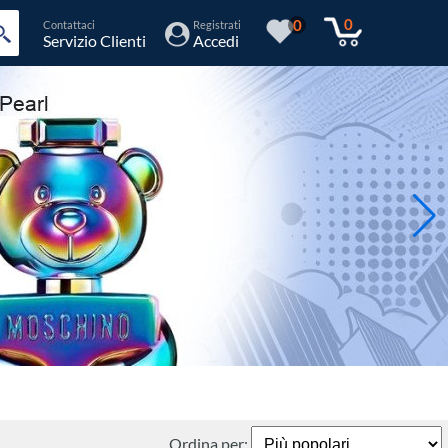
0
0
Contattaci
Registrati
Servizio Clienti
Accedi
Ordina per: