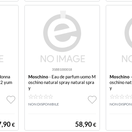
35BB1000018
donna
Moschino
- Eau de parfum uomo M
Moschino
-
 2 yum
oschino natural spray natural spra
oschino nat
y
y
NON DISPONIBILE
NON DISPON
7,90
58,90
€
€