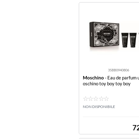
35BB0940806
Moschino
- Eau de parfum
oschino toy boy toy boy
NON DISPONIBILE
7