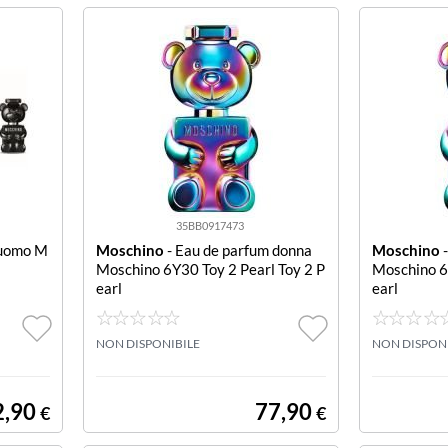
35BB0917473
 uomo M
Moschino
- Eau de parfum donna
Moschino
-
Moschino 6Y30 Toy 2 Pearl Toy 2 P
Moschino 6
earl
earl
NON DISPONIBILE
NON DISPON
2,90
77,90
€
€