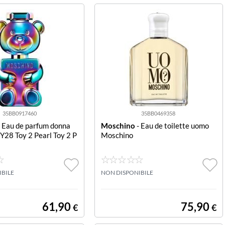
35BB0917460
35BB0469358
 Eau de parfum donna
Moschino
- Eau de toilette uomo
Y28 Toy 2 Pearl Toy 2 P
Moschino
IBILE
NON DISPONIBILE
61,90
75,90
€
€