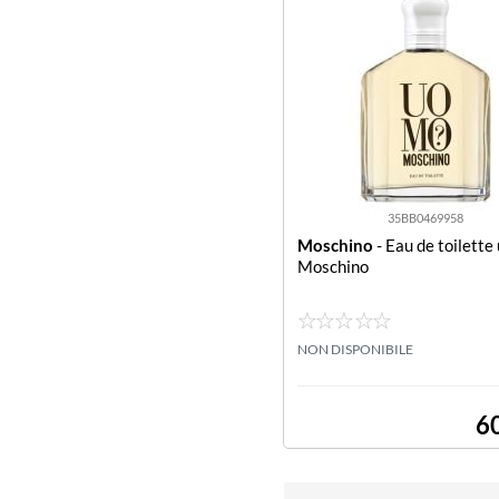
35BB0469958
Moschino
- Eau de toilett
Moschino
NON DISPONIBILE
6