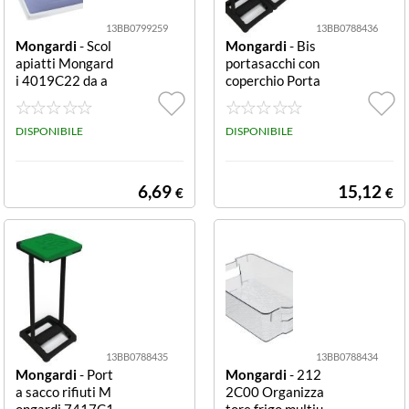
13BB0799259
13BB0788436
Mongardi
- Scol
Mongardi
- Bis
apiatti Mongard
portasacchi con
i 4019C22 da a
coperchio Porta
ppoggio Blu da a
sacco rifiuti Mo
ppoggio
ngardi 7418C9
DISPONIBILE
9 MR.B Bis port
DISPONIBILE
Porta sacco rifiu
ti Mongardi 741
8C99 MR.B Bis
6,69
15,12
€
€
portasacchi con
coperchi
13BB0788435
13BB0788434
Mongardi
- Port
Mongardi
- 212
a sacco rifiuti M
2C00 Organizza
ongardi 7417C1
tore frigo multiu