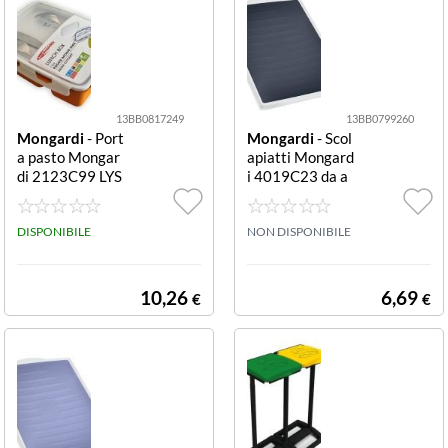
13BB0817249
13BB0799260
Mongardi
- Port
Mongardi
- Scol
a pasto Mongar
apiatti Mongard
di 2123C99 LYS
i 4019C23 da a
S 2P con posate
ppoggio Fumè d
acciaio Assortit
a appoggio
o 2P con posate
DISPONIBILE
NON DISPONIBILE
acciaio
10,26
6,69
€
€