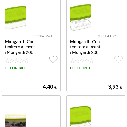
13BB0405521
13BB0405520
Mongardi
- Con
Mongardi
- Con
tenitore aliment
tenitore aliment
i Mongardi 208
i Mongardi 208
7C12
6C12
DISPONIBILE
DISPONIBILE
4,40
3,93
€
€