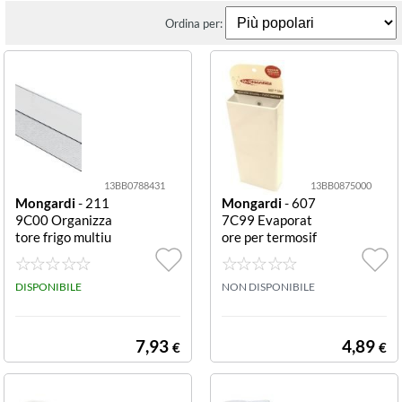
Ordina per:
13BB0788431
13BB0875000
Mongardi
- 211
Mongardi
- 607
9C00 Organizza
7C99 Evaporat
tore frigo multiu
ore per termosif
so multiuso
oni Plain con ga
ncio Bianco este
DISPONIBILE
rno Plain con ga
NON DISPONIBILE
ncio
7,93
4,89
€
€