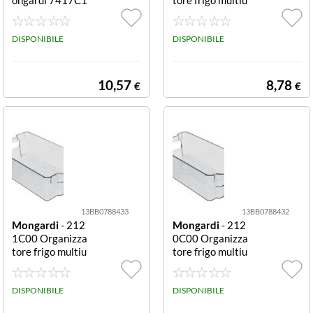
2 Mr. B Mono Ve
so multiuso
rde e Nero Mr. B
Mono
DISPONIBILE
DISPONIBILE
10,57
8,78
€
€
13BB0788433
13BB0788432
Mongardi
- 212
Mongardi
- 212
1C00 Organizza
0C00 Organizza
tore frigo multiu
tore frigo multiu
so multiuso
so multiuso
DISPONIBILE
DISPONIBILE