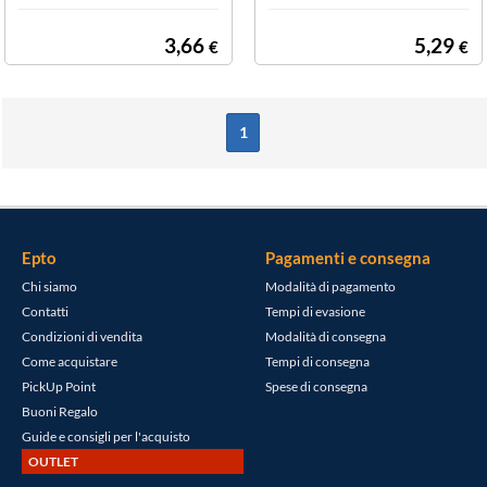
3,66
5,29
€
€
1
Epto
Pagamenti e consegna
Chi siamo
Modalità di pagamento
Contatti
Tempi di evasione
Condizioni di vendita
Modalità di consegna
Come acquistare
Tempi di consegna
PickUp Point
Spese di consegna
Buoni Regalo
Guide e consigli per l'acquisto
OUTLET