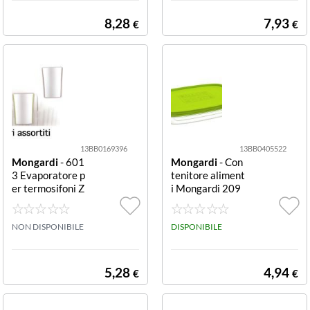
8,28
7,93
€
€
13BB0169396
13BB0405522
Mongardi
- 601
Mongardi
- Con
3 Evaporatore p
tenitore aliment
er termosifoni Z
i Mongardi 209
eus Assortito es
1C12
terno Zeus
NON DISPONIBILE
DISPONIBILE
5,28
4,94
€
€