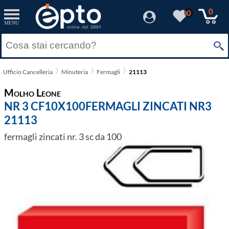
0
0
MENU
Ufficio Cancelleria
Minuteria
Fermagli
21113
Molho Leone
NR 3 CF10X100FERMAGLI ZINCATI NR3
21113
fermagli zincati nr. 3 sc da 100