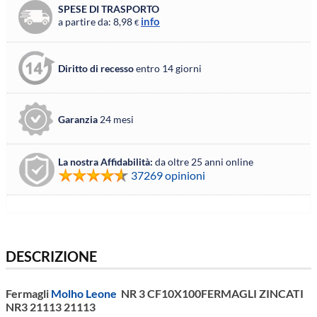
SPESE DI TRASPORTO
info
a partire da: 8,98
€
Diritto di recesso
entro 14 giorni
Garanzia
24 mesi
La nostra Affidabilità:
da oltre 25 anni online
37269 opinioni
DESCRIZIONE
Fermagli
Molho Leone
NR 3 CF10X100FERMAGLI ZINCATI
NR3 21113 21113