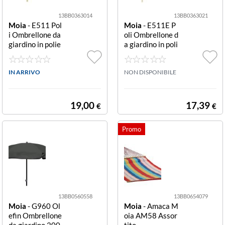
13BB0363014
13BB0363021
Moia
- E511 Pol
Moia
- E511E P
i Ombrellone da
oli Ombrellone d
giardino in polie
a giardino in poli
stere 200 cm O
estere 200 cm e
mbrellone Moia
crù 2 M
E511 POLI Asso
IN ARRIVO
NON DISPONIBILE
rtito
19,00
17,39
€
€
13BB0560558
13BB0654079
Moia
- G960 Ol
Moia
- Amaca M
efin Ombrellone
oia AM58 Assor
da giardino 200
tito