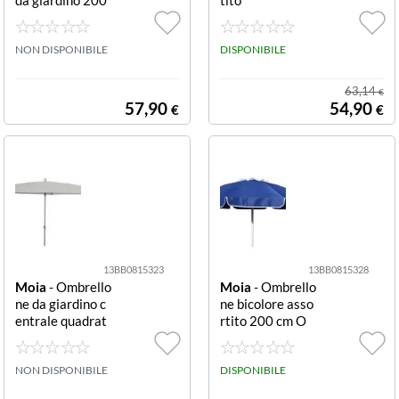
cm 2 M
NON DISPONIBILE
DISPONIBILE
63,14
€
57,90
54,90
€
€
13BB0815323
13BB0815328
Moia
- Ombrello
Moia
- Ombrello
ne da giardino c
ne bicolore asso
entrale quadrat
rtito 200 cm O
o 2.5x2.5m grigi
mbrellone Moia
o Ombrellone M
E527 BICOLOR
oia G966G PON
NON DISPONIBILE
E Assortito
DISPONIBILE
ENTE Grigio