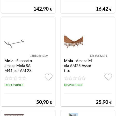
142,90
16,42
€
€
13BB0859329
13BB0882971
Moia
- Supporto
Moia
- Amaca M
amaca Moia SA
oia AM25 Assor
M41 per AM 23,
tito
AM 66, AM 25
Antracite per A
M 23, AM 66, A
DISPONIBILE
DISPONIBILE
M 25
50,90
25,90
€
€