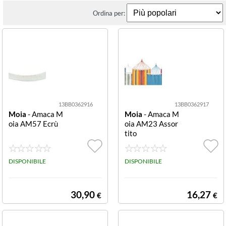
Ordina per:
13BB0362916
13BB0362917
Moia
- Amaca M
Moia
- Amaca M
oia AM57 Ecrù
oia AM23 Assor
tito
DISPONIBILE
DISPONIBILE
30,90
16,27
€
€