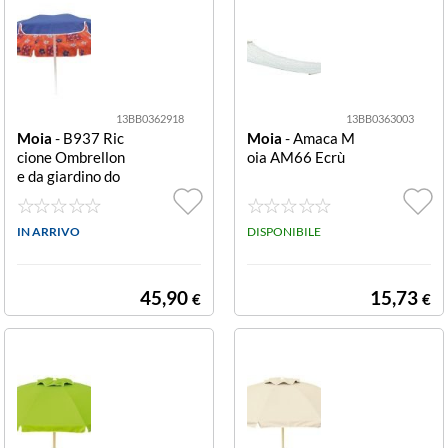
13BB0362918
13BB0363003
Moia
- B937 Ric
Moia
- Amaca M
cione Ombrellon
oia AM66 Ecrù
e da giardino do
ubleface 200 cm
2 M
IN ARRIVO
DISPONIBILE
45,90
15,73
€
€