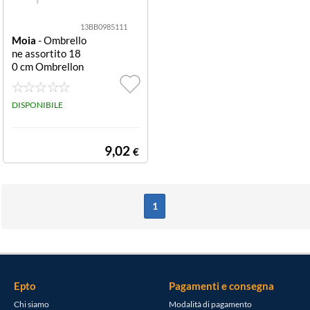
13BB0985111
Moia
- Ombrello
ne assortito 18
0 cm Ombrellon
e Moia A644 As
sortito
DISPONIBILE
9,02
€
1
Epto
Pagamenti e consegna
Chi siamo
Modalità di pagamento