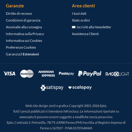
Garanzie
Area clienti
Diritto di recesso
I tuoi dati
Condizioni di garanzia
Stato ordini
Anomalie alla consegna
Iscriviti alla Newsletter
Informativa sulla Privacy
Assistenza Clienti
Informativa sui Cookies
Preferenze Cookies
Garanzia3
Estensioni
Web site design, testi e grafica Copyright 2001-2026 Epto.
Tutti i prezzi pubblicati si intendono IVA inclusa. Le informazioni riportate su
www.epto.it possono essere soggette a modifiche senza preavviso.
Epto, Contrada S. Petronilla, 78/79, 63900 Fermo (FM) inscritta al Registro Imprese di
Fermo n.167027 - P.IVA 01707640445