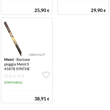
25,90
29,90
€
€
12BB0125679
Meinl
- Bastone
pioggia Meinl 0
45878 SYNTHE
TIC SERIES Rai
nstick Srs1R L R
ed Rainstick Srs
DISPONIBILE
1R L
38,91
€