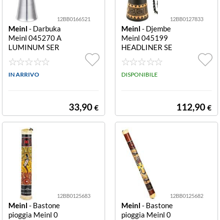
12BB0166521
12BB0127833
Meinl
- Darbuka
Meinl
- Djembe
Meinl 045270 A
Meinl 045199
LUMINUM SER
HEADLINER SE
IES He 102 Silv
RIES Hdj1 M Bl
er He 102
ack Hdj1 M
IN ARRIVO
DISPONIBILE
33,90
112,90
€
€
12BB0125683
12BB0125682
Meinl
- Bastone
Meinl
- Bastone
pioggia Meinl 0
pioggia Meinl 0