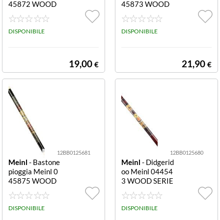
45872 WOOD
45873 WOOD
SERIES Rainstic
SERIES Rainstic
k Rs1Bk S Black
k Rs1R M Red R
Rainstick Rs1B
DISPONIBILE
ainstick Rs1R M
DISPONIBILE
k S
19,00
21,90
€
€
12BB0125681
12BB0125680
Meinl
- Bastone
Meinl
- Didgerid
pioggia Meinl 0
oo Meinl 04454
45875 WOOD
3 WOOD SERIE
SERIES Rainstic
S Ddg1 R Red D
k Rs1Bk L Black
dg1 R
Rainstick Rs1B
DISPONIBILE
DISPONIBILE
k L