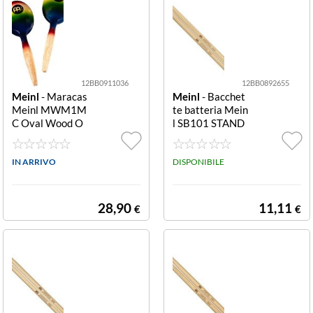
12BB0911036
12BB0892655
Meinl
- Maracas
Meinl
- Bacchet
Meinl MWM1M
te batteria Mein
C Oval Wood O
l SB101 STAND
val
ARD 5A Legno 5
A
IN ARRIVO
DISPONIBILE
28,90
11,11
€
€