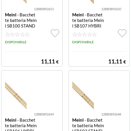
12BB0892651
12BB0892650
Meinl
- Bacchet
Meinl
- Bacchet
te batteria Mein
te batteria Mein
l SB100 STAND
l SB107 HYBRI
ARD 7A Legno 7
D 5B Legno 5B
A
DISPONIBILE
DISPONIBILE
11,11
11,11
€
€
12BB0892649
12BB0892648
Meinl
- Bacchet
Meinl
- Bacchet
te batteria Mein
te batteria Mein
l SB106 HYBRI
l SB102 STAND