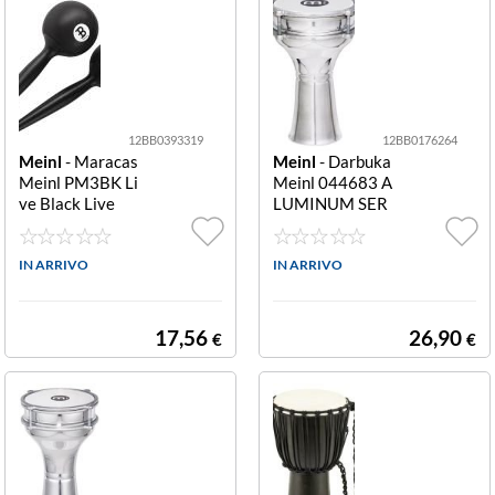
12BB0393319
12BB0176264
Meinl
- Maracas
Meinl
- Darbuka
Meinl PM3BK Li
Meinl 044683 A
ve Black Live
LUMINUM SER
IES He 100 Silv
er He 100
IN ARRIVO
IN ARRIVO
17,56
26,90
€
€