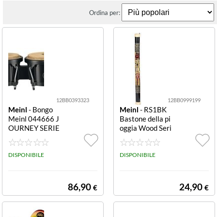
Ordina per:
12BB0393323
12BB0999199
Meinl
- Bongo
Meinl
- RS1BK
Meinl 044666 J
Bastone della pi
OURNEY SERIE
oggia Wood Seri
S Hb50Bk Black
es 31 1/2 pollici
Hb50Bk
31 1/2
DISPONIBILE
DISPONIBILE
86,90
24,90
€
€