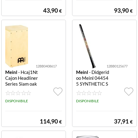
43,90
93,90
€
€
12BB0408617
12BB0125677
Meinl
- Hcaj1Nt
Meinl
- Didgerid
Cajon Headliner
oo Meinl 04454
Series Siam oak
5 SYNTHETIC S
Hcaj1Nt
ERIES Sddg1 Bk
Black Sddg1 Bk
DISPONIBILE
DISPONIBILE
114,90
37,91
€
€