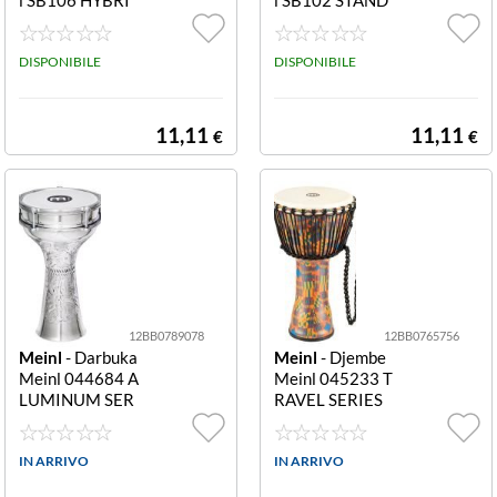
D 5A Legno 5A
ARD 5B Legno 5
B
DISPONIBILE
DISPONIBILE
11,11
11,11
€
€
12BB0789078
12BB0765756
Meinl
- Darbuka
Meinl
- Djembe
Meinl 044684 A
Meinl 045233 T
LUMINUM SER
RAVEL SERIES
IES He 113 7 Sil
Synthetic Padj2
ver He 113 7
M G Synthetic P
IN ARRIVO
adj2 M G
IN ARRIVO