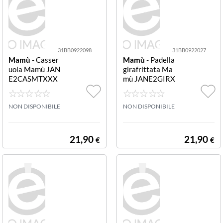
H HAPPY STON
E bassa Grigio p
ietra (conf. da 2
pz.)
31BB0922098
31BB0922027
Mamù
- Casser
Mamù
- Padella
uola Mamù JAN
girafrittata Ma
E2CASMTXXX
mù JANE2GIRX
X30 JANET 2.0
XXXXX28 JANE
Grigio pietra
T 2.0 Grigio piet
NON DISPONIBILE
ra
NON DISPONIBILE
21,90
21,90
€
€