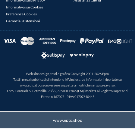
Informativa sulla Privacy
Assistenza Clienti
Informativa sui Cookies
Preferenze Cookies
Garanzia3
Estensioni
Web site design, testi e grafica Copyright 2001-2026 Epto.
Tutti i prezzi pubblicati si intendono IVA inclusa. Le informazioni riportate su
www.epto.it possono essere soggette a modifiche senza preavviso.
Epto, Contrada S. Petronilla, 78/79, 63900 Fermo (FM) inscritta al Registro Imprese di
Fermo n.167027 - P.IVA 01707640445
www.epto.shop