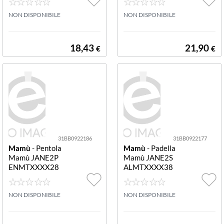
pietra
pasta Grigio pie
NON DISPONIBILE
tra Saltapasta
NON DISPONIBILE
18,43
21,90
€
€
31BB0922186
31BB0922177
Mamù
- Pentola
Mamù
- Padella
Mamù JANE2P
Mamù JANE2S
ENMTXXXX28
ALMTXXXX38
JANET 2.0 Grigi
JANET 2.0 Salta
o pietra
pasta Grigio pie
NON DISPONIBILE
tra Saltapasta
NON DISPONIBILE