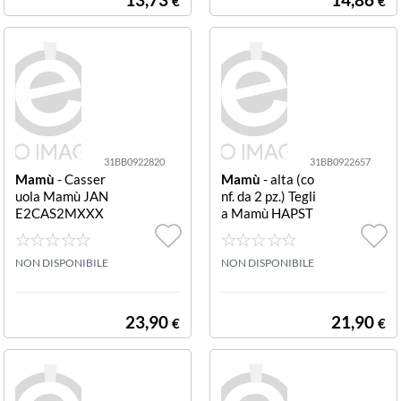
€
€
31BB0922820
31BB0922657
Mamù
- Casser
Mamù
- alta (co
uola Mamù JAN
nf. da 2 pz.) Tegli
E2CAS2MXXX
a Mamù HAPST
X20 JANET 2.0
TEGATXX3030
Grigio pietraCa
H HAPPY STON
sseruola Mamù
NON DISPONIBILE
E alta Grigio pie
NON DISPONIBILE
JANE2CAS (con
t Teglia Mamù H
f. da 2 pz.)
APSTTEGATXX
3030H HAPPY
23,90
21,90
€
€
STONE alta Gri
gio pietraTeglia
Mamù HAPSTT
EGATXX3030H
HAPPY STONE