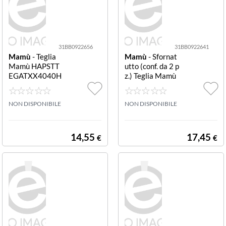
alta Grigio pietr
a (conf. da 2 pz.)
31BB0922656
31BB0922641
Mamù
- Teglia
Mamù
- Sfornat
Mamù HAPSTT
utto (conf. da 2 p
EGATXX4040H
z.) Teglia Mamù
HAPPY STONE
HAPSTSFOAOX
alta Grigio pietr
X2925H HAPPY
a alta
NON DISPONIBILE
STONE Sfornatu
NON DISPONIBILE
t Teglia Mamù H
APSTSFOAOXX
2925H HAPPY
14,55
17,45
€
€
STONE Sfornatu
tto Grigio pietra
Teglia Mamù HA
PSTSFOAOXX2
925H HAPPY ST
ONE Sfornatutt
o Grigio pietra
(conf. da 2 pz.)