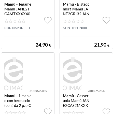
Mamù
- Tegame
Mamù
- Bistecc
Mamù JANE2T
hiera Mamù JA
GAMTXXXX40
NE2GRI32 JAN
JANET 2.0 Grigi
ET 2.0 piastra g
o pietra
rill antifumo Gri
NON DISPONIBILE
gio p piastra gril
NON DISPONIBILE
l antifumo
24,90
21,90
€
€
31BB0922855
31BB0922839
Mamù
- 1 manic
Mamù
- Casser
o con beccuccio
uola Mamù JAN
(conf. da 2 pz.) C
E2CAS2MXXX
asseruola Mam
X16 JANET 2.0