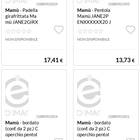
31BB0922024
31BB0921903
Mamù
- Padella
Mamù
- Pentola
girafrittata Ma
Mamù JANE2P
mù JANE2GIRX
ENXXXXXX20 J
XXXXX24 JANE
ANET 2.0 Grigio
T 2.0 Grigio piet
pietra
ra
NON DISPONIBILE
NON DISPONIBILE
17,41
13,73
€
€
31BB0921854
31BB0921851
Mamù
- bordato
Mamù
- bordato
(conf. da 2 pz.) C
(conf. da 2 pz.) C
operchio pentol
operchio pentol