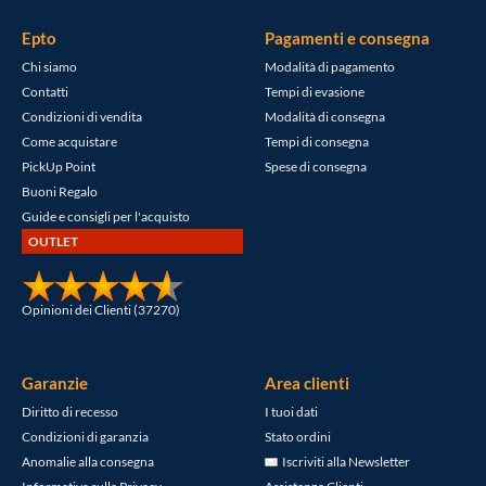
Epto
Pagamenti e consegna
Chi siamo
Modalità di pagamento
Contatti
Tempi di evasione
Condizioni di vendita
Modalità di consegna
Come acquistare
Tempi di consegna
PickUp Point
Spese di consegna
Buoni Regalo
Guide e consigli per l'acquisto
OUTLET
Opinioni dei Clienti (37270)
Garanzie
Area clienti
Diritto di recesso
I tuoi dati
Condizioni di garanzia
Stato ordini
Anomalie alla consegna
Iscriviti alla Newsletter