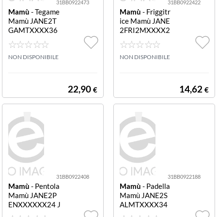
31BB0922473
31BB0922422
Mamù
- Tegame
Mamù
- Friggitr
Mamù JANE2T
ice Mamù JANE
GAMTXXXX36
2FRI2MXXXX2
JANET 2.0 Grigi
4 JANET 2.0 con
o pietra
cestello Grigio p
NON DISPONIBILE
ietra con cestell
NON DISPONIBILE
o
22,90
14,62
€
€
31BB0922408
31BB0922188
Mamù
- Pentola
Mamù
- Padella
Mamù JANE2P
Mamù JANE2S
ENXXXXXX24 J
ALMTXXXX34
ANET 2.0 Grigio
JANET 2.0 Salta