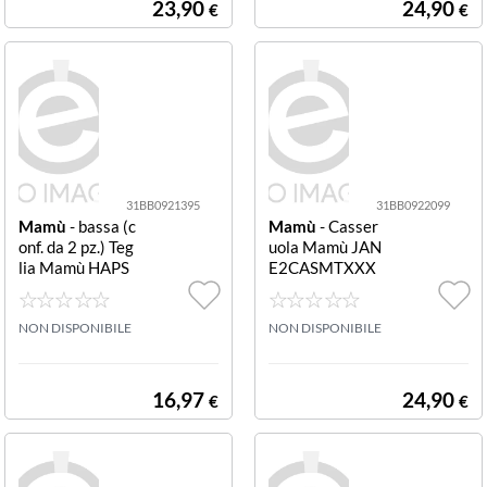
23,90
24,90
€
€
31BB0921395
31BB0922099
Mamù
- bassa (c
Mamù
- Casser
onf. da 2 pz.) Teg
uola Mamù JAN
lia Mamù HAPS
E2CASMTXXX
TTEGREBA302
X34 JANET 2.0
2H HAPPY STO
Grigio pietra
NE bassa Grigio
NON DISPONIBILE
NON DISPONIBILE
pi Teglia Mamù
HAPSTTEGREB
A3022H HAPPY
16,97
24,90
€
€
STONE bassa G
rigio pietraTegli
a Mamù HAPST
TEGREBA3022