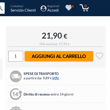
0
0
Contattaci
Registrati
Servizio Clienti
Accedi
21,90
€
IVA esclusa: 17,95
€
AGGIUNGI AL CARRELLO
SPESE DI TRASPORTO
info
a partire da: 9,89
€
Diritto di recesso
entro 14 giorni