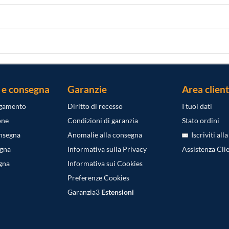
 e consegna
Garanzie
Area client
agamento
Diritto di recesso
I tuoi dati
one
Condizioni di garanzia
Stato ordini
onsegna
Anomalie alla consegna
Iscriviti all
egna
Informativa sulla Privacy
Assistenza Clie
gna
Informativa sui Cookies
Preferenze Cookies
Garanzia3
Estensioni