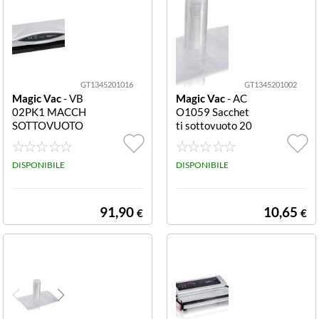
GT1345201016
GT1345201002
Magic Vac
- VB
Magic Vac
- AC
02PK1 MACCH
O1059 Sacchet
SOTTOVUOTO
ti sottovuoto 20
FUTURA BARR
x30 cm 50 pz
A SIGILLANTE
30 CM
DISPONIBILE
DISPONIBILE
91,90
10,65
€
€