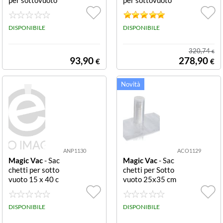
170 W MAGIC
acciaio inox 130
VAC SOTTOVU
W MAGIC VAC
OTO ELITE 300
DISPONIBILE
SOTTOVUOTO
DISPONIBILE
VE52PK1BIAN
JUMBO30 EVO
CA
V772PK2ACCI
320,74
€
AIO INOX-PRO
93,90
278,90
€
€
FESSIONALE-D
OPPIA POMPA
ANP1130
ACO1129
Magic Vac
- Sac
Magic Vac
- Sac
chetti per sotto
chetti per Sotto
vuoto 15 x 40 c
vuoto 25x35 cm
m 50 pezzi SAC
50 Pezzi SACCH
CH SOTTOVUO
SOTTOVUOTO
TO 15X40CM 5
DISPONIBILE
25X35CM 50P
DISPONIBILE
0PZ
Z COTTURA SO