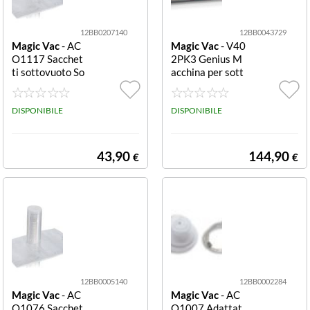
12BB0207140
12BB0043729
Magic Vac
- AC
Magic Vac
- V40
O1117 Sacchet
2PK3 Genius M
ti sottovuoto So
acchina per sott
usvide 40x60 c
ovuoto Genius
m 50 pezzi Sacc
hetti sottovuoto
DISPONIBILE
DISPONIBILE
Magic Vac ACO
1117 SENZA ET
ICHETTA Sousvi
43,90
144,90
€
€
de 40x60
12BB0005140
12BB0002284
Magic Vac
- AC
Magic Vac
- AC
O1076 Sacchet
O1007 Adattat