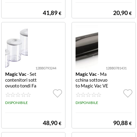
7 FREE Inox e R
NZA ETICHETT
osso
A Rotoli 40x60
41,89
20,90
€
€
0 c
12BB0793244
12BB0781431
Magic Vac
- Set
Magic Vac
- Ma
contenitori sott
cchina sottovuo
ovuoto tondi Fa
to Magic Vac VE
mily ACO1182
59PK1 ELITE 3
Set Tondi
00 Plus Black 3
DISPONIBILE
00 Plus
DISPONIBILE
48,90
90,88
€
€