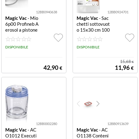
P) 11,9x45,5x2
3,2 cm.
12BB0940638
12BB0924701
Magic Vac
- Mio
Magic Vac
- Sac
6p00 Profineb A
chetti sottovuot
erosol a pistone
o 15x30 cm 100
8 ml Aerosol Ma
pezzi Bpa Free
gic Vac MIO6P0
ANP1103 SACC
0
DISPONIBILE
HETTI SOTTOV
DISPONIBILE
UOTO 15X30 C
M 100 PZ
15,68
€
42,90
11,96
€
€
12BB0002280
12BB0913639
Magic Vac
- AC
Magic Vac
- AC
O1012 Executi
O1138 Conteni