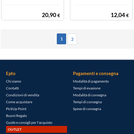
3
20,90
12,04
€
€
1
2
Epto
Pagamenti e consegna
Chi siamo
Modalità di pagamento
Contatti
Tempi di evasione
Condizioni di vendita
Modalità di consegna
Come acquistare
Tempi di consegna
PickUp Point
Spese di consegna
Buoni Regalo
Guide e consigli per l'acquisto
OUTLET