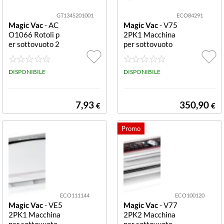
GT1345201001
ECO84291
Magic Vac
- AC
Magic Vac
- V75
O1066 Rotoli p
2PK1 Macchina
er sottovuoto 2
per sottovuoto
0 x 600 cm conf
130 W Argento
ezione da 2 ROT
MAGIC VAC SO
OLI SOTTOVUO
DISPONIBILE
TTOVUOTO JU
DISPONIBILE
TO 20CMX6MT
MBO30 V752P
2PZ COTTURA
K1ACCIAIO IN
SOTTOVUOTO
OX-PROFESSIO
7,93
350,90
€
€
NALE-DOPPIA
POMPA
ECO111144
ECO100120
Magic Vac
- VE5
Magic Vac
- V77
2PK1 Macchina
2PK2 Macchina
per sottovuoto
per sottovuoto