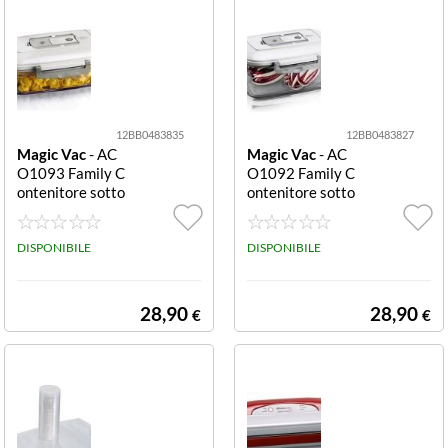
12BB0483835
12BB0483827
Magic Vac
- AC
Magic Vac
- AC
O1093 Family C
O1092 Family C
ontenitore sotto
ontenitore sotto
vuoto Rettangol
vuoto Rettangol
are 1 L Contenit
are 1,5 L Conten
ore sottovuoto
DISPONIBILE
itore sottovuoto
DISPONIBILE
Magic Vac ACO
Magic Vac ACO
1093 FAMILY
1092 FAMILY
28,90
28,90
€
€