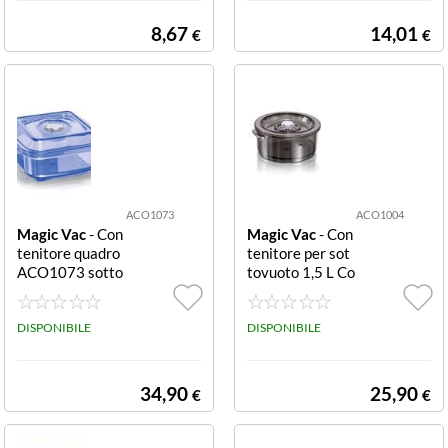
TTOVUOTO
8,67
14,01
€
€
ACO1073
ACO1004
Magic Vac
- Con
Magic Vac
- Con
tenitore quadro
tenitore per sot
ACO1073 sotto
tovuoto 1,5 L Co
vuoto Contenito
ntenitore sottov
re quadro adatt
uoto tondo con c
o per uso sottov
DISPONIBILE
operchio, capaci
DISPONIBILE
uoto con coperc
tà 1,5 lt, dimam
hio, capacità 2,5
etro 230 mm, al
lt., superfici a dir
tezza 103 mm.
34,90
25,90
€
€
etto contatto co
n i cibi sono ese
nti da Ftalati e B