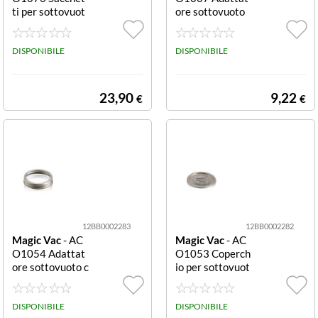
ti per sottovuot
ore sottovuoto
o 20 x 30 cm co
bianco Adattato
nfezione da 100
re sottovuoto M
Sacchetti sottov
DISPONIBILE
agic Vac ACO10
DISPONIBILE
uoto Magic Vac
07 White
ACO1076 SENZ
A ETICHETTA S
23,90
9,22
€
€
ousvide 20x30
12BB0002283
12BB0002282
Magic Vac
- AC
Magic Vac
- AC
O1054 Adattat
O1053 Coperch
ore sottovuoto c
io per sottovuot
on anelli di tenu
o Coperchio per
ta Anelli di tenu
sottovuoto Mag
ta
DISPONIBILE
ic Vac ACO105
DISPONIBILE