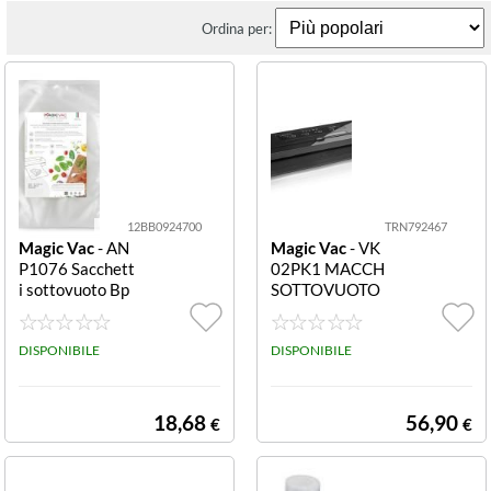
Ordina per:
12BB0924700
TRN792467
Magic Vac
- AN
Magic Vac
- VK
P1076 Sacchett
02PK1 MACCH
i sottovuoto Bp
SOTTOVUOTO
a Free 20x30 c
COMPACT BAR
m 100 pz Sacch
RA SALDANTE
etti sottovuoto
DISPONIBILE
30 CM
DISPONIBILE
Magic Vac ANP
1076 SENZA ET
ICHETTA BPA F
18,68
56,90
€
€
ree 20x30