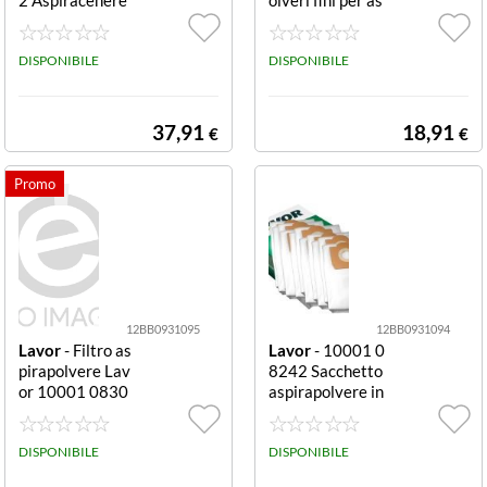
800W 18L nero
pirapolvere Pre
e rosso 112
filtro polveri fini
DISPONIBILE
DISPONIBILE
37,91
18,91
€
€
12BB0931095
12BB0931094
Lavor
- Filtro as
Lavor
- 10001 0
pirapolvere Lav
8242 Sacchetto
or 10001 0830
aspirapolvere in
7 Panno Panno
microfibra In mi
crofibra
DISPONIBILE
DISPONIBILE