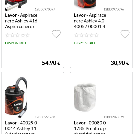
12BB0970097
12BB0970096
Lavor
- Aspirace
Lavor
- Aspirace
nere Ashley 416
nere Ashley 4.0
Aspira cenere c
40057 00001 4
on motore silenz
000 ml 4.0
iato, doppio isol
amento elettric
DISPONIBILE
DISPONIBILE
o, fusto in acciai
o verniciato, filt
ro a cartuccia H
54,90
30,90
€
€
EPA lavabile, pr
efiltro per polve
ri fini , carrello c
on ruote, Tubo fl
ex in metallo riv
estito + lancia, p
otenza 800W (1
000W max), dim
en
12BB0951768
12BB0943579
Lavor
- 40029 0
Lavor
- 00080 0
0014 Ashley 11
1785 Prefiltro p
2 Aspiracenere
olveri fini per as