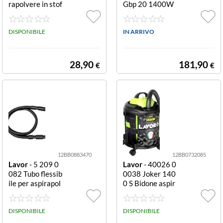
rapolvere in stof
Gbp 20 1400W
fa Stoffa
20L GBP 20 Lav
amoquette
DISPONIBILE
IN ARRIVO
28,90
181,90
€
€
12BB0883470
12BB0732085
Lavor
- 5 209 0
Lavor
- 40026 0
082 Tubo flessib
0038 Joker 140
ile per aspirapol
0 S Bidone aspir
vere 5m Flex 5
atutto Black 14
m
00 S
DISPONIBILE
DISPONIBILE