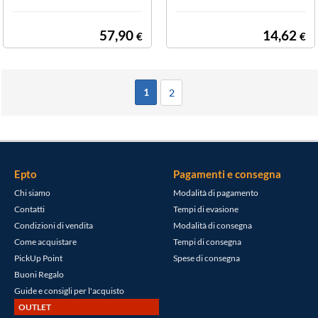
57,90
14,62
€
€
1
2
Epto
Pagamenti e consegna
Chi siamo
Modalità di pagamento
Contatti
Tempi di evasione
Condizioni di vendita
Modalità di consegna
Come acquistare
Tempi di consegna
PickUp Point
Spese di consegna
Buoni Regalo
Guide e consigli per l'acquisto
OUTLET