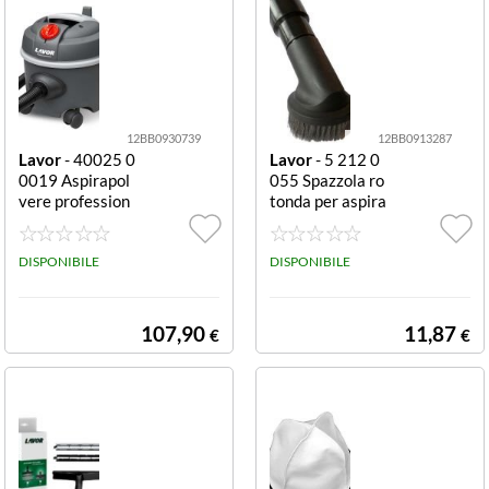
12BB0930739
12BB0913287
Lavor
- 40025 0
Lavor
- 5 212 0
0019 Aspirapol
055 Spazzola ro
vere profession
tonda per aspira
ale Silent 800
polvere con seto
W con sacco Sile
le in acciaio Rot
nt
DISPONIBILE
onda con setole
DISPONIBILE
in acciaio
107,90
11,87
€
€