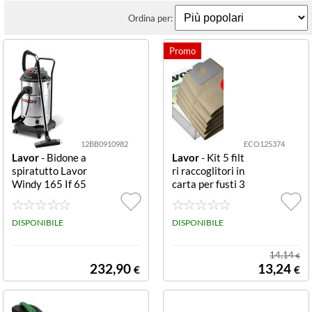
Ordina per:
12BB0910982
ECO125374
Lavor
- Bidone a
Lavor
- Kit 5 filt
spiratutto Lavor
ri raccoglitori in
Windy 165 If 65
carta per fusti 3
litri Bidone aspi
0 L KIT 5 FILTRI
ratutto Lavor 4
RACCOGLITOR
0009 00016 WI
DISPONIBILE
I CARTA ESPON
DISPONIBILE
NDY 165 IF 400
IBILI PER FUSTI
09 00016 Inox
30 LT
14,14
€
e B
232,90
13,24
€
€