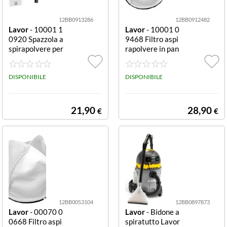
12BB0913286
12BB0912482
Lavor
- 10001 1
Lavor
- 10001 0
0920 Spazzola a
9468 Filtro aspi
spirapolvere per
rapolvere in pan
polvere e liquidi
no compatibile
Accessorio polv
Windy Panno
ere liquidi
DISPONIBILE
DISPONIBILE
21,90
28,90
€
€
12BB0053104
12BB0897873
Lavor
- 00070 0
Lavor
- Bidone a
0668 Filtro aspi
spiratutto Lavor