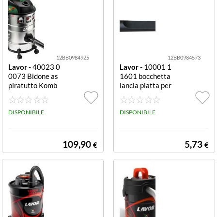
12BB0984925
12BB0984573
Lavor
- 40023 0
Lavor
- 10001 1
0073 Bidone as
1601 bocchetta
piratutto Komb
lancia piatta per
o 4in1 1200 W
aspirapolvere bl
28 L 4in1
ack Lancia piatt
DISPONIBILE
a
DISPONIBILE
109,90
5,73
€
€