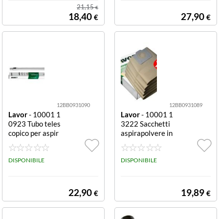
21,15
€
18,40
27,90
€
€
12BB0931090
12BB0931089
Lavor
- 10001 1
Lavor
- 10001 1
0923 Tubo teles
3222 Sacchetti
copico per aspir
aspirapolvere in
apolvere Telesc
carta compatibil
opico
i Silent Whisper
DISPONIBILE
In carta
DISPONIBILE
22,90
19,89
€
€