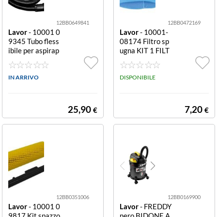
12BB0649841
12BB0472169
Lavor
- 10001 0
Lavor
- 10001-
9345 Tubo fless
08174 Filtro sp
ibile per aspirap
ugna KIT 1 FILT
olvere 4 m Flex
RO SPUGNA
4m
IN ARRIVO
DISPONIBILE
25,90
7,20
€
€
12BB0351006
12BB0169900
Lavor
- 10001 0
Lavor
- FREDDY
9817 Kit spazzo
nero BIDONE A