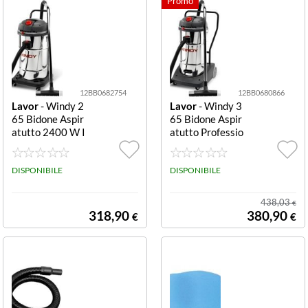
12BB0682754
12BB0680866
Lavor
- Windy 2
Lavor
- Windy 3
65 Bidone Aspir
65 Bidone Aspir
atutto 2400 W I
atutto Professio
nox 265 If
nale 3600 W In
ox 65 L 365 Ir
DISPONIBILE
DISPONIBILE
438,03
€
318,90
380,90
€
€