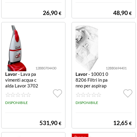
26,90
48,90
€
€
12BB0704430
12BB0694401
Lavor
- Lava pa
Lavor
- 10001 0
vimenti acqua c
8206 Filtri in pa
alda Lavor 3702
nno per aspirap
1 00004 Crysta
olvere Ashley (3
l Clean Rosso e
pz.) Panno
Gri Crystal Clea
DISPONIBILE
DISPONIBILE
n
531,90
12,65
€
€