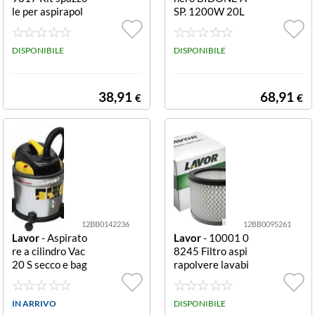
le per aspirapol
SP. 1200W 20L
vere moquette e
T CENERE+LIQ
tappeti Yellow
UIDI+SOLIDI N
Moquette e tap
DISPONIBILE
ERO
DISPONIBILE
peti
38,91
68,91
€
€
12BB0142236
12BB0095261
Lavor
- Aspirato
Lavor
- 10001 0
re a cilindro Vac
8245 Filtro aspi
20 S secco e bag
rapolvere lavabi
nato 20L inox V
le per Ashley La
AC 20 S
vabile
IN ARRIVO
DISPONIBILE