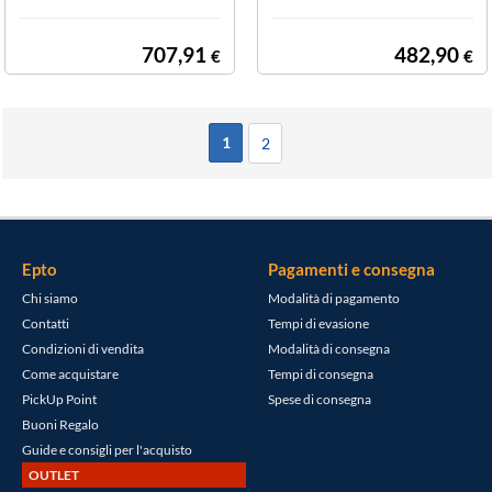
707,91
482,90
€
€
1
2
Epto
Pagamenti e consegna
Chi siamo
Modalità di pagamento
Contatti
Tempi di evasione
Condizioni di vendita
Modalità di consegna
Come acquistare
Tempi di consegna
PickUp Point
Spese di consegna
Buoni Regalo
Guide e consigli per l'acquisto
OUTLET