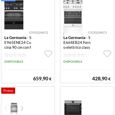
GT0702248172
GT0702248171
La Germania
- S
La Germania
- S
E965ENE24 Cu
E664EB24 Forn
cina 90 cm con f
o elettrico class
orno elettrico 5
e F SE664EB/2
fuochi SE965EN
4 CUCINA 60X
E/24 CUCINA 9
DISPONIBILE
60 EL MULTI 4F
DISPONIBILE
0X60 EL MULTI
BIANCA GRIGL
5F NERA GRIGL
IE SMALTATEC
IE SMALTATE C
ONTAMINUTI
659,90
428,90
€
€
ONTAMINUTI
ALZATINA
ALZATINA