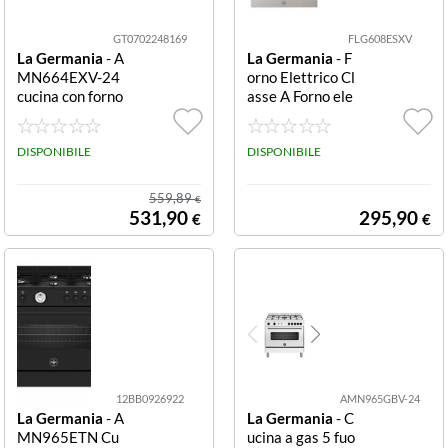
GT0702248169
FLG608ESXV
La Germania
- A
La Germania
- F
MN664EXV-24
orno Elettrico Cl
cucina con forno
asse A Forno ele
elettrico 56 L 4
ttrico ventilato
fuochi CUCINA
da in casso 60 c
60CM 4F/GAS
DISPONIBILE
m, inox, 8 progra
DISPONIBILE
F.ELETT.MULTI.
mmi di cottura,
5 AMERICANA
display Led con
559,89
€
INOX
manopole coma
531,90
295,90
€
€
ndo, doppio vetr
o, capacità 80L,
classe energetic
a A.
12BB0926922
AMN965GBV-24
La Germania
- A
La Germania
- C
MN965ETN Cu
ucina a gas 5 fuo