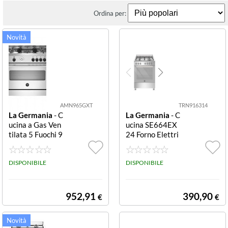
Ordina per:
AMN965GXT
TRN916314
La Germania
- C
La Germania
- C
ucina a Gas Ven
ucina SE664EX
tilata 5 Fuochi 9
24 Forno Elettri
0 cm Cucina 90x
co Ventilato 60
60 cm, 5 fuochi,
L CUCINA 60C
forno a gas vent
DISPONIBILE
M 4F/GAS F.ELE
DISPONIBILE
ilato con grill ele
TT.MULTI INOX
ttrico, 5 funzion
i, estetica inox,
952,91
390,90
€
€
manopole soft t
ouch, alzatina in
acciaio, volume f