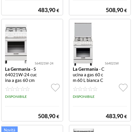
ro con 4 fuochi, f
m.60x60.
orno elettrico st
483,90
508,90
€
€
atico, classe ene
rgetica A, ventil
atore tangenzial
e di raffreddame
nto. Modello S6
4041WT
S64021W-24
S64021W
La Germania
- S
La Germania
- C
64021W-24 cuc
ucina a gas 60 c
ina a gas 60 cm
m 60 L bianca C
60 L bianca Cuci
ucina estetica bi
na estetica bian
anca, forno a ga
ca, forno a gas, p
DISPONIBILE
s, piano lavoro 4
DISPONIBILE
iano lavoro 4 fu
fuochi gas, cm.6
ochi gas, cm.60x
0x60.
60.
508,90
483,90
€
€