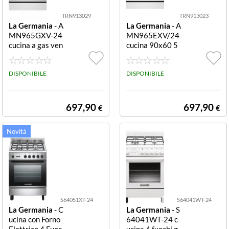
TRN913029
TRN913023
La Germania
- A
La Germania
- A
MN965GXV-24
MN965EXV/24
cucina a gas ven
cucina 90x60 5
tilata 115 L 5 fu
fuochi Inox CUC
ochi classe A+ C
INA 90X60CM
UCINA 90X60C
DISPONIBILE
5F/GAS F.EL.M
DISPONIBILE
M 5F/GAS F.GA
ULTI11 AMERI
S VENT. AMERI
CANA INOX
CANA INOX
697,90
697,90
€
€
S64051XT-24
S64041WT-24
La Germania
- C
La Germania
- S
ucina con Forno
64041WT-24 c
Elettrico 4 Fuoc
ucina 4 fuochi g