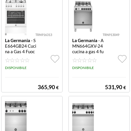
orno 115 lt., ter
mometro, classe
energetica A+.
TRN916313
TRN913049
La Germania
- S
La Germania
- A
E664GB24 Cuci
MN664GXV-24
na a Gas 4 Fuoc
cucina a gas 4 fu
hi 57 L CUCINA
ochi 56 L acciaio
60CM 4F/GAS
inox CUCINA 6
F.GAS VENT. BI
DISPONIBILE
0CM 4F/GAS F.
DISPONIBILE
ANCO
GAS VENT. AM
ERICANA INOX
365,90
531,90
€
€