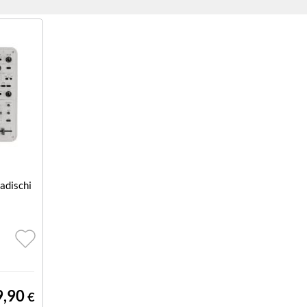
adischi
9,90
€