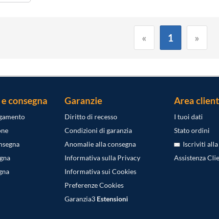
«
1
»
 e consegna
Garanzie
Area client
agamento
Diritto di recesso
I tuoi dati
one
Condizioni di garanzia
Stato ordini
onsegna
Anomalie alla consegna
Iscriviti all
egna
Informativa sulla Privacy
Assistenza Clie
gna
Informativa sui Cookies
Preferenze Cookies
Garanzia3
Estensioni