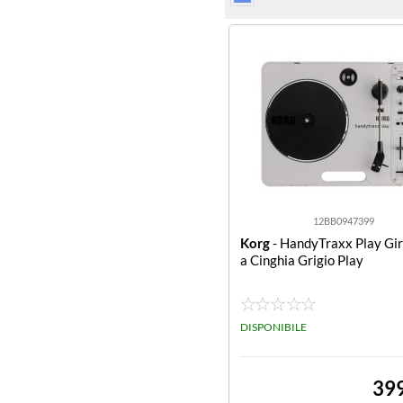
12BB0947399
Korg
- HandyTraxx Play Gir
a Cinghia Grigio Play
DISPONIBILE
39