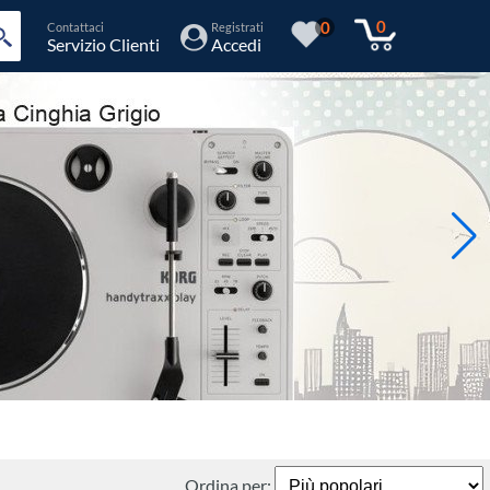
0
0
Contattaci
Registrati
Servizio Clienti
Accedi
Ordina per: