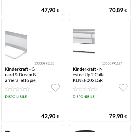
BEG0000 GAJA
WHT0000 NITE
portatile e ther
EYE GLOW 3 in
47,90
70,89
€
€
mos 2 i
1 luce no
13BB0991128
13BB0991127
Kinderkraft
- G
Kinderkraft
- N
uard & Dream B
estee Up 2 Culla
arriera letto pie
KLNEE002LGR
ghevole KAGUD
0000 Light grey
R00LGR0000 Li
Culla Kinderkraf
ght grey pieghe
DISPONIBILE
t KLNEE002LG
DISPONIBILE
vole
R0000 NESTEE
UP 2 Light grey
42,90
79,90
€
€