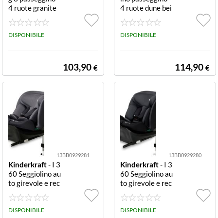
4 ruote granite
4 ruote dune bei
grey Passeggino
ge Passeggino 4
4 ruote Kinderk
ruote Kinderkra
raft KSTRIG03
DISPONIBILE
ft KSAPIN00BE
DISPONIBILE
GRY0000 TRIG
G0000 APINO
3 Granite grey
Dune beige
103,90
114,90
€
€
13BB0929281
13BB0929280
Kinderkraft
- I 3
Kinderkraft
- I 3
60 Seggiolino au
60 Seggiolino au
to girevole e rec
to girevole e rec
linabile Isofix Gr
linabile Isofix Bl
ey girevole recli
ack girevole recl
nabile
DISPONIBILE
inabile
DISPONIBILE