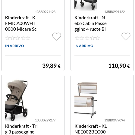
13BB0991123
13BB0991122
Kinderkraft
- K
Kinderkraft
- N
EMICA00WHT
ebo Cabin Passe
0000 Micare Sc
ggino 4 ruote Bl
aldabiberon por
ack Passeggino
tatile Bianco po
4 ruote Kinderk
rtatile
IN ARRIVO
raft KSNEBO00
IN ARRIVO
BLK0000 NEB
O CABIN Black
39,89
110,90
€
€
13BB0929277
13BB0979094
Kinderkraft
- Tri
Kinderkraft
- KL
g 3 passeggino
NEE002BEG00