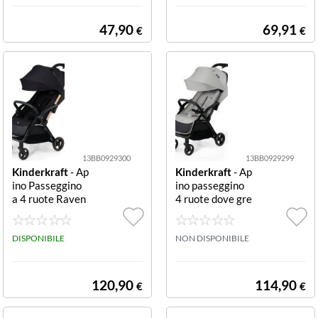
tino bimbi Kinde
rkraft KRRAKE
47,90
69,91
€
€
00BLK0000 RA
CKET 3 Ruote c
on luci
13BB0929300
13BB0929299
Kinderkraft
- Ap
Kinderkraft
- Ap
ino Passeggino
ino passeggino
a 4 ruote Raven
4 ruote dove gre
Black Passeggin
y Passeggino 4 r
o 4 ruote Kinder
uote Kinderkraf
kraft KSAPIN00
DISPONIBILE
t KSAPIN00GR
NON DISPONIBILE
BLK0000 APIN
Y0000 APINO
O Raven black
Dove grey
120,90
114,90
€
€