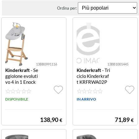
Ordina per:
13BB0991116
13BB1001445
Kinderkraft
- Se
Kinderkraft
- Tri
ggiolone evoluti
ciclo Kinderkraf
vo 4 in 1 Enock
t KRFRWA02P
Calmee Grey Se
NK0000 FREE
ggiolone Kinder
WAY 2 evolutiv
kraft KHENCA0
DISPONIBILE
o 5 in 1 Pink evo
IN ARRIVO
0GRY0000 EN
lutivo 5 in 1
OCK evolutivo
4 in 1 con sdra
138,90
71,89
€
€