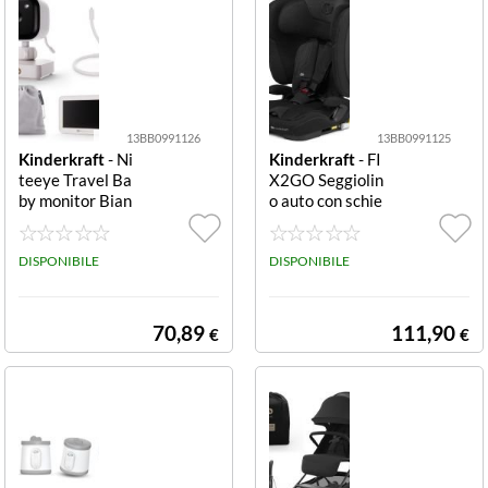
13BB0991126
13BB0991125
Kinderkraft
- Ni
Kinderkraft
- FI
teeye Travel Ba
X2GO Seggiolin
by monitor Bian
o auto con schie
co Baby controll
nale pieghevole
o Kinderkraft K
nero Seggiolino
ENITR00WHT0
DISPONIBILE
auto Kinderkraf
DISPONIBILE
000 NITEEYE T
t KCFI2GO0BL
RAVEL White
K0000 FIX2GO
schienale piegh
70,89
111,90
€
€
evol