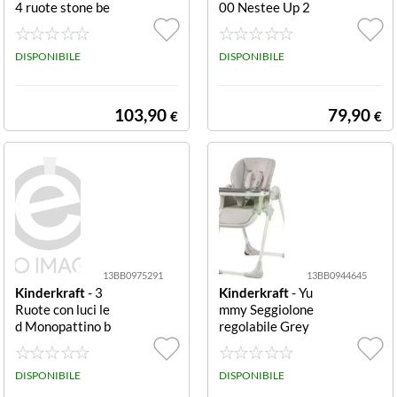
4 ruote stone be
00 Nestee Up 2
ige Passeggino
Culla Beige Cull
4 ruote Kinderk
a Kinderkraft K
raft KSTRIG03
DISPONIBILE
LNEE002BEG0
DISPONIBILE
BEG0000 TRIG
000 NESTEE UP
3 Stone beige
2 Beige
103,90
79,90
€
€
13BB0975291
13BB0944645
Kinderkraft
- 3
Kinderkraft
- Yu
Ruote con luci le
mmy Seggiolone
d Monopattino b
regolabile Grey
imbi Kinderkraft
regolabile
KRRAKE00BLK
0000 RACKET
DISPONIBILE
DISPONIBILE
3 Ruot Monopat