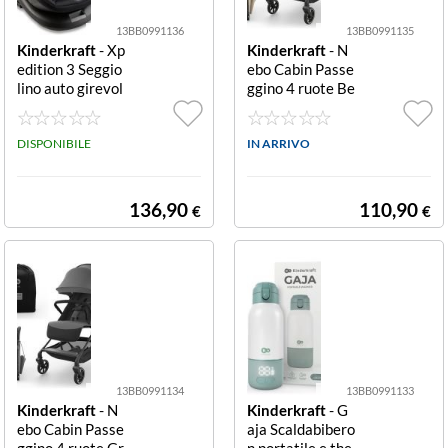
13BB0991136
13BB0991135
Kinderkraft
- Xp
Kinderkraft
- N
edition 3 Seggio
ebo Cabin Passe
lino auto girevol
ggino 4 ruote Be
e e reclinabile Is
ige 0-22 kg Pass
ofix Black Seggi
eggino 4 ruote K
olino auto Kinde
DISPONIBILE
inderkraft KSNE
IN ARRIVO
rkraft KCXPED
BO00BEG0000
03BLK0000 XP
NEBO CABIN B
EDITION 3 gire
eige
136,90
110,90
€
€
vole recli
13BB0991134
13BB0991133
Kinderkraft
- N
Kinderkraft
- G
ebo Cabin Passe
aja Scaldabibero
ggino 4 ruote Gr
n portatile e the