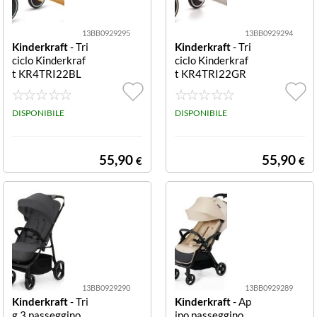
13BB0929295
13BB0929294
Kinderkraft
- Tri
Kinderkraft
- Tri
ciclo Kinderkraf
ciclo Kinderkraf
t KR4TRI22BL
t KR4TRI22GR
U0000 4TRIKE
Y0000 4TRIKE
trasformabile 3
trasformabile 3
in 1 Sunfl trasfo
DISPONIBILE
in 1 Silve trasfor
DISPONIBILE
rmabile 3 in 1
mabile 3 in 1
55,90
55,90
€
€
13BB0929290
13BB0929289
Kinderkraft
- Tri
Kinderkraft
- Ap
g 3 passeggino
ino passeggino