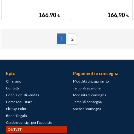
166,90
166,90
€
€
1
2
Epto
Pagamenti e consegna
Chi siamo
Modalità di pagamento
Contatti
Tempi di evasione
Condizioni di vendita
Modalità di consegna
Come acquistare
Tempi di consegna
PickUp Point
Spese di consegna
Buoni Regalo
Guide e consigli per l'acquisto
OUTLET