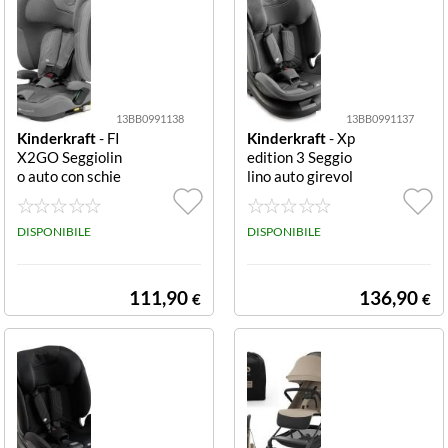
13BB0991138
13BB0991137
Kinderkraft
- FI
Kinderkraft
- Xp
X2GO Seggiolin
edition 3 Seggio
o auto con schie
lino auto girevol
nale pieghevole
e e reclinabile Is
Grey Seggiolino
ofix Grey Seggio
auto Kinderkraf
DISPONIBILE
lino auto Kinder
DISPONIBILE
t KCFI2GO0GR
kraft KCXPED0
Y0000 FIX2GO
3GRY0000 XPE
schienale piegh
DITION 3 girev
111,90
136,90
€
€
evol
ole recli