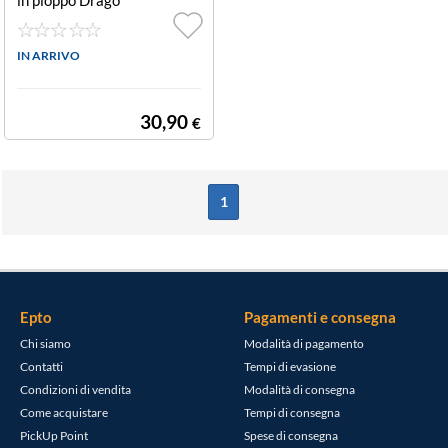
n fruit Solid
IN ARRIVO
30,90
€
1
Epto
Pagamenti e consegna
Chi siamo
Modalità di pagamento
Contatti
Tempi di evasione
Condizioni di vendita
Modalità di consegna
Come acquistare
Tempi di consegna
PickUp Point
Spese di consegna