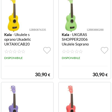
12BB0876335
12BB0880288
Kala
- Ukulele s
Kala
- UKGRAS
oprano Ukadelic
SHOPPER2006
UKTAXICAB20
Ukulele Soprano
06 in pioppo Uk
Ukadelic Grassh
ulele Kala UKTA
opper Grasshop
XICAB2006 UK
DISPONIBILE
per
DISPONIBILE
ADELIC Taxi ca
b
30,90
30,90
€
€