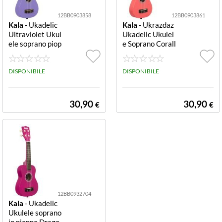
12BB0903858
12BB0903861
Kala
- Ukadelic
Kala
- Ukrazdaz
Ultraviolet Ukul
Ukadelic Ukulel
ele soprano piop
e Soprano Corall
po lilla Ukulele
o Ukulele Kala
Kala UKULTRA
UKRAZDAZ UK
VIOLET UKADE
DISPONIBILE
ADELIC Corallo
DISPONIBILE
LIC Lilla
30,90
30,90
€
€
12BB0932704
Kala
- Ukadelic
Ukulele soprano
in pioppo Drago