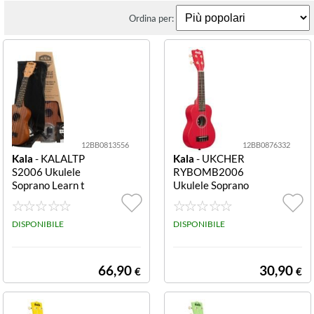
Ordina per:
12BB0813556
12BB0876332
Kala
- KALALTP
Kala
- UKCHER
S2006 Ukulele
RYBOMB2006
Soprano Learn t
Ukulele Soprano
o Play Starter Ki
Ukadelic Cherry
t Mogano Starte
Bomb Red Cherr
r Kit
DISPONIBILE
y Bomb
DISPONIBILE
66,90
30,90
€
€