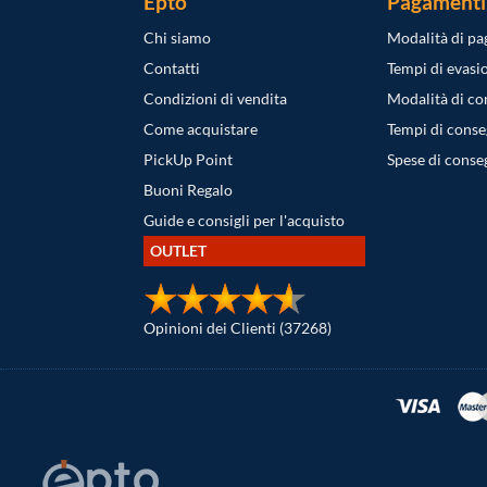
Epto
Pagamenti
Chi siamo
Modalità di p
Contatti
Tempi di evasi
Condizioni di vendita
Modalità di c
Come acquistare
Tempi di cons
PickUp Point
Spese di conse
Buoni Regalo
Guide e consigli per l'acquisto
OUTLET
Opinioni dei Clienti (37268)