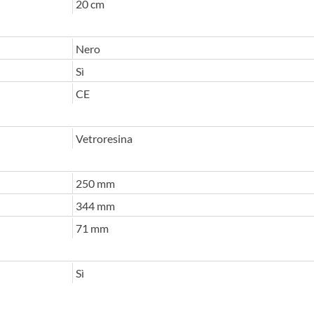
20 cm
Nero
Sì
CE
Vetroresina
250 mm
344 mm
71 mm
Sì