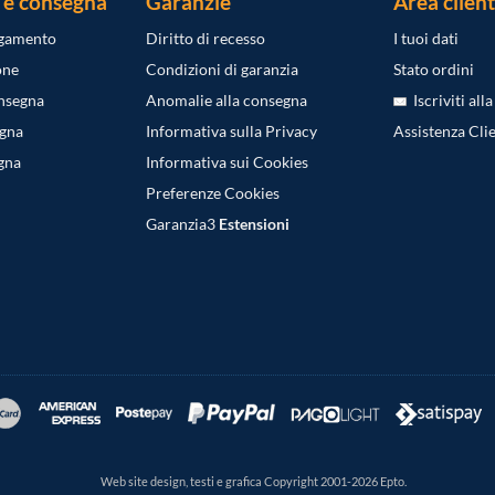
 e consegna
Garanzie
Area client
agamento
Diritto di recesso
I tuoi dati
one
Condizioni di garanzia
Stato ordini
onsegna
Anomalie alla consegna
Iscriviti all
egna
Informativa sulla Privacy
Assistenza Clie
gna
Informativa sui Cookies
Preferenze Cookies
Garanzia3
Estensioni
Web site design, testi e grafica Copyright 2001-2026 Epto.