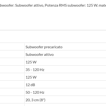
 subwoofer: Subwoofer attivo, Potenza RMS subwoofer: 125 W. mat
Subwoofer precaricato
Subwoofer attivo
125 W
35 - 120 Hz
125 W
12 dB
50 - 120 Hz
20, 3 cm (8")