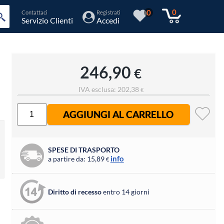
0
0
Contattaci
Registrati
Servizio Clienti
Accedi
246,90
€
IVA esclusa: 202,38
€
AGGIUNGI AL CARRELLO
SPESE DI TRASPORTO
info
a partire da: 15,89
€
Diritto di recesso
entro 14 giorni