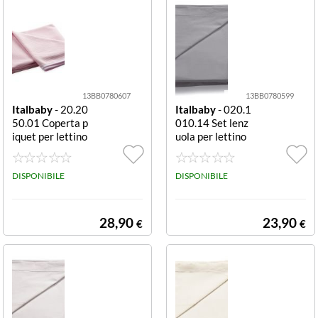
13BB0780607
13BB0780599
Italbaby
- 20.20
Italbaby
- 020.1
50.01 Coperta p
010.14 Set lenz
iquet per lettino
uola per lettino
Rosa Coperta le
Tinta Unita Gre
ttino Italbaby 2
y completo
0 2050 01 Rosa
DISPONIBILE
DISPONIBILE
28,90
23,90
€
€