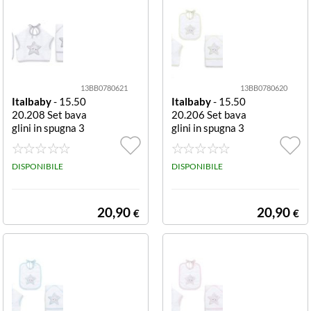
13BB0780621
13BB0780620
Italbaby
- 15.50
Italbaby
- 15.50
20.208 Set bava
20.206 Set bava
glini in spugna 3
glini in spugna 3
pezzi Grigio Set
pezzi Avorio Set
bavaglini Italba
bavaglini Italba
by 15 5020 208
DISPONIBILE
by 15 5020 206
DISPONIBILE
STAR Grey
STAR Avorio
20,90
20,90
€
€