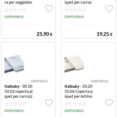
ra per seggiolon
iquet per carroz
e avorio per Sed
zina bianca Cop
iolone
erta carrozzina I
DISPONIBILE
talbaby 30 205
DISPONIBILE
0 05 Bianco
25,90
19,25
€
€
13BB0780612
13BB0780610
Italbaby
- 30 20
Italbaby
- 20.20
50 02 coperta pi
50.06 Coperta p
quet per carrozz
iquet per lettino
ina azzurro Cop
Avorio Coperta l
erta carrozzina I
ettino Italbaby
talbaby 30 205
DISPONIBILE
20 2050 06 Avo
DISPONIBILE
0 02 Azzurro
rio