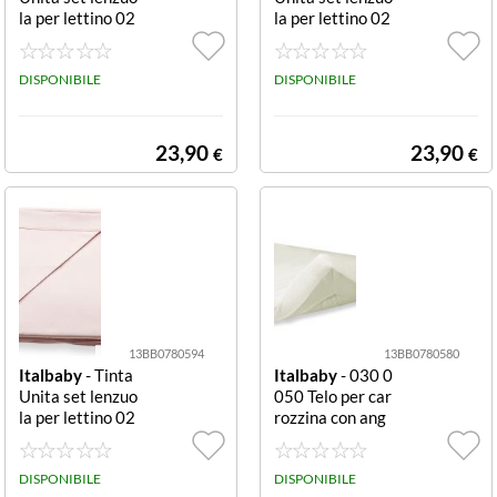
la per lettino 02
la per lettino 02
0 1010 05 Bian
0 1010 02 Azzu
co completo
rro completo
DISPONIBILE
DISPONIBILE
23,90
23,90
€
€
13BB0780594
13BB0780580
Italbaby
- Tinta
Italbaby
- 030 0
Unita set lenzuo
050 Telo per car
la per lettino 02
rozzina con ang
0 1010 01 Rosa
oli
completo
DISPONIBILE
DISPONIBILE