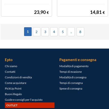
23,90
14,81
€
€
1
2
3
4
5
..
8
Epto
Pagamenti e consegna
Chi siamo
Modalità di pagamento
Contatti
Tempi di evasione
Condizioni di vendita
Modalità di consegna
Come acquistare
Tempi di consegna
PickUp Point
Spese di consegna
Buoni Regalo
Guide e consigli per l'acquisto
OUTLET