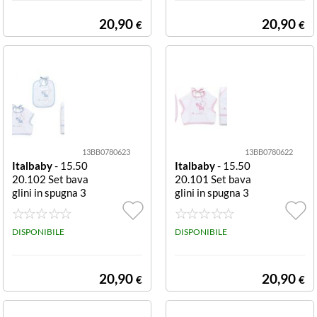
20,90
20,90
€
€
13BB0780623
13BB0780622
Italbaby
- 15.50
Italbaby
- 15.50
20.102 Set bava
20.101 Set bava
glini in spugna 3
glini in spugna 3
pezzi Azzurro Se
pezzi Rosa Set b
t bavaglini Italb
avaglini Italbab
aby 15 5020 10
DISPONIBILE
y 15 5020 101
DISPONIBILE
2 BEAR Azzurro
BEAR Rosa
20,90
20,90
€
€