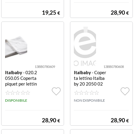
19,25
28,90
€
€
13BB0780609
13BB0780608
Italbaby
- 020.2
Italbaby
- Coper
050.05 Coperta
ta lettino Italba
piquet per lettin
by 20 2050 02
o Bianco Copert
Azzurro
a lettino Italbab
y 020 2050 05
DISPONIBILE
NON DISPONIBILE
Bianco
28,90
28,90
€
€