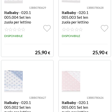
13BB0780629
13BB0780628
Italbaby
- 020.1
Italbaby
- 020.1
005.004 Set len
005.003 Set len
zuola per lettino
zuola per lettino
Pois Grey compl
Pois Tortora co
eto
mpleto
DISPONIBILE
DISPONIBILE
25,90
25,90
€
€
13BB0780627
13BB0780626
Italbaby
- 020.1
Italbaby
- 020.1
005.002 Set len
005.001 Set len
zuola per lettino
zuola per lettino