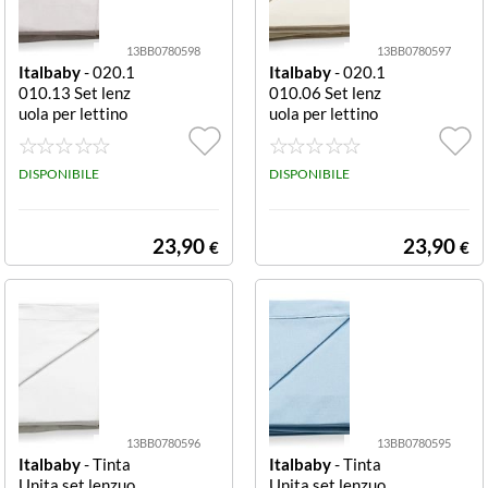
13BB0780598
13BB0780597
Italbaby
- 020.1
Italbaby
- 020.1
010.13 Set lenz
010.06 Set lenz
uola per lettino
uola per lettino
Tinta Unita Tort
Tinta Unita Avo
ora completo
rio completo
DISPONIBILE
DISPONIBILE
23,90
23,90
€
€
13BB0780596
13BB0780595
Italbaby
- Tinta
Italbaby
- Tinta
Unita set lenzuo
Unita set lenzuo