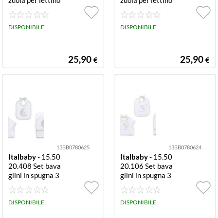
Pois Azzurro co
Pois Rosa compl
mpleto
eto
DISPONIBILE
DISPONIBILE
25,90
25,90
€
€
13BB0780625
13BB0780624
Italbaby
- 15.50
Italbaby
- 15.50
20.408 Set bava
20.106 Set bava
glini in spugna 3
glini in spugna 3
pezzi Grigio Set
pezzi Avorio Set
bavaglini Italba
bavaglini Italba
by 15 5020 408
DISPONIBILE
by 15 5020 106
DISPONIBILE
MOON Grey
BEAR Avorio