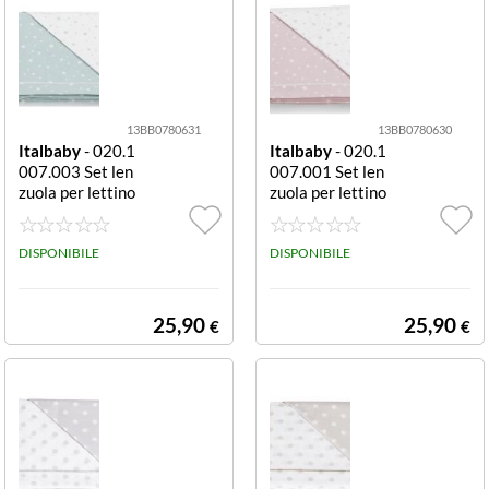
13BB0780631
13BB0780630
Italbaby
- 020.1
Italbaby
- 020.1
007.003 Set len
007.001 Set len
zuola per lettino
zuola per lettino
Stelle Menta co
Stelle Rosa com
mpleto
pleto
DISPONIBILE
DISPONIBILE
25,90
25,90
€
€