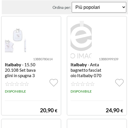
Ordina per:
13BB0780614
13BB0999109
Italbaby
- 15.50
Italbaby
- Anta
20.108 Set bava
bagnetto fasciat
glini in spugna 3
oio Italbaby 070
pezzi Grey Set b
8410 01 DOMI
avaglini Italbab
NO quadra Natu
y 15 5020 108
DISPONIBILE
rale quadra
DISPONIBILE
BEAR Grey
20,90
24,90
€
€