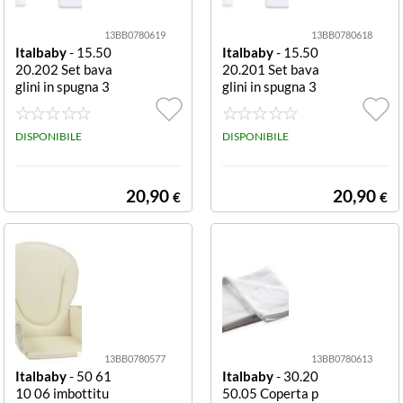
13BB0780619
13BB0780618
Italbaby
- 15.50
Italbaby
- 15.50
20.202 Set bava
20.201 Set bava
glini in spugna 3
glini in spugna 3
pezzi Azzurro Se
pezzi Rosa Set b
t bavaglini Italb
avaglini Italbab
aby 15 5020 20
DISPONIBILE
y 15 5020 201
DISPONIBILE
2 STAR Azzurro
STAR Rosa
20,90
20,90
€
€
13BB0780577
13BB0780613
Italbaby
- 50 61
Italbaby
- 30.20
10 06 imbottitu
50.05 Coperta p