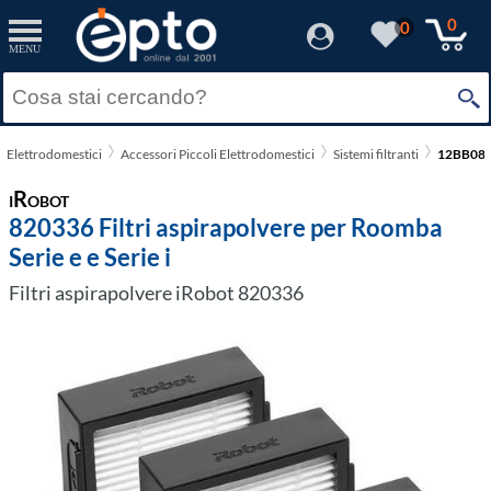
0
0
MENU
Elettrodomestici
Accessori Piccoli Elettrodomestici
Sistemi filtranti
12BB08
iRobot
820336 Filtri aspirapolvere per Roomba
Serie e e Serie i
Filtri aspirapolvere iRobot 820336