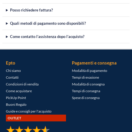
Posso richiedere fattura?
Quali metodi di pagamento sono disponibili?
Come contatto l’assistenza dopo l’acquisto?
Epto
Pagamenti e consegna
Chi siamo
Modalità di pagamento
Contatti
Tempi di evasione
Condizioni di vendita
Modalità di consegna
Come acquistare
Tempi di consegna
PickUp Point
Spese di consegna
Buoni Regalo
Guide e consigli per l'acquisto
OUTLET