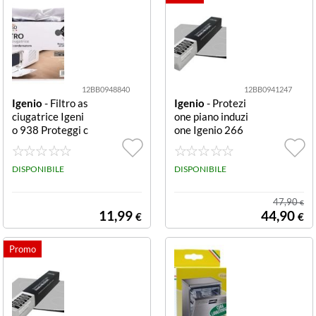
12BB0948840
12BB0941247
Igenio
- Filtro as
Igenio
- Protezi
ciugatrice Igeni
one piano induzi
o 938 Proteggi c
one Igenio 266
ondensatore Bla
Vetrosecurit Cle
ck Proteggi con
ar Vetrosecurit
densatore
DISPONIBILE
DISPONIBILE
47,90
€
11,99
44,90
€
€