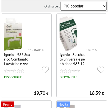
Ordina per:
12BB0931110
G00_985
Igenio
- 933 Sca
Igenio
- Sacchet
rico Combinato
to universale pe
Lavatrice e Asci
r bidone 985 12
ugatrice Bianco
L in tessuto lava
valvole anti rito
bile
rno
DISPONIBILE
DISPONIBILE
19,70
16,59
€
€