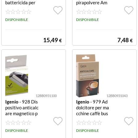
battericida per
pirapolvere Am
aspirapolvere 4
erai Amerai ross
00 ml Battericid
o
a per aspirapolv
DISPONIBILE
DISPONIBILE
ere
15,49
7,48
€
€
12BB0931100
12BB0931043
Igenio
- 928 Dis
Igenio
- 979 Ad
positivo anticalc
dolcitore per ma
are magnetico p
cchine caffè bus
er lavatrici e lav
ta 70g Busta 70
astoviglie magn
g
etico lavatrici e
DISPONIBILE
DISPONIBILE
lavastoviglie