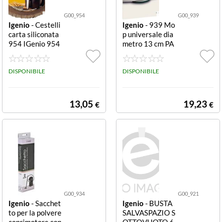
G00_954
G00_939
Igenio
- Cestelli
Igenio
- 939 Mo
carta siliconata
p universale dia
954 IGenio 954
metro 13 cm PA
Cestelli Carta Si
NNI MOP PER
liconata per frig
ROBOT LAVAPA
gitrice Ad Aria d
DISPONIBILE
VIMENTI d13 C
DISPONIBILE
iametro 23 cm 1
M
5 Pz
13,05
19,23
€
€
G00_934
G00_921
Igenio
- Sacchet
Igenio
- BUSTA
to per la polvere
SALVASPAZIO S
coprimotore con
OTTOVUOTO 6