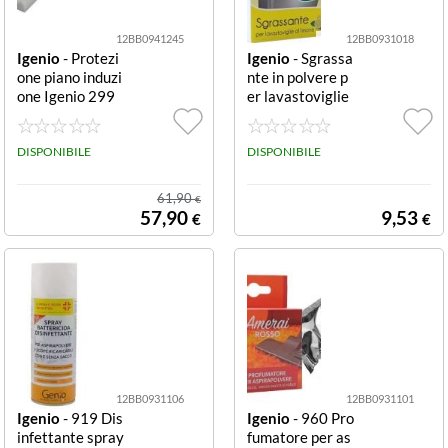
12BB0941245
12BB0931018
Igenio
- Protezi
Igenio
- Sgrassa
one piano induzi
nte in polvere p
one Igenio 299
er lavastoviglie
Vetrosecurit Cle
98 confezione 4
ar Vetrosecurit
buste Detergen
DISPONIBILE
te pulizia lavast
DISPONIBILE
oviglie Igenio 9
88 Sgrassante i
61,90
€
n polvere (con
57,90
9,53
€
€
12BB0931106
12BB0931101
Igenio
- 919 Dis
Igenio
- 960 Pro
infettante spray
fumatore per as