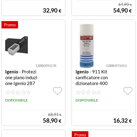
64,90
€
32,90
54,90
€
€
12BB0993178
12BB0972453
Igenio
- Protezi
Igenio
- 911 Kit
one piano induzi
sanificatore con
one Igenio 287
dizionatore 400
80x52 cm Black
ml spray disinfe
80x52 cm
ttante batterici
DISPONIBILE
da Bacticyd
DISPONIBILE
68,91
€
58,90
16,32
€
€