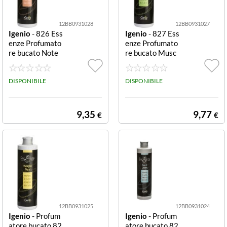
12BB0931028
12BB0931027
Igenio
- 826 Ess
Igenio
- 827 Ess
enze Profumato
enze Profumato
re bucato Note
re bucato Musc
di Fresia 250 ml
hio bianco 250
a mano e lavatri
ml a mano e lava
ce 35 lavaggi
DISPONIBILE
trice 35 lavaggi
DISPONIBILE
9,35
9,77
€
€
12BB0931025
12BB0931024
Igenio
- Profum
Igenio
- Profum
atore bucato 82
atore bucato 82