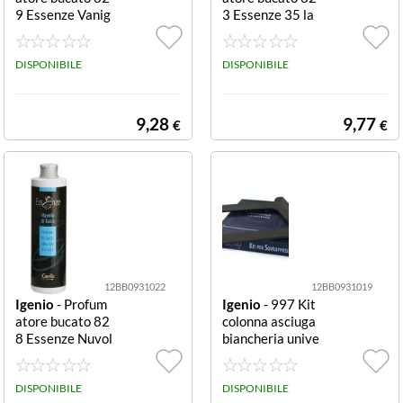
9 Essenze Vanig
3 Essenze 35 la
lia Nera 250 ml
vaggi a mano e l
a mano e lavatri
avatrice 35 lava
ce 35 lavaggi
DISPONIBILE
ggi
DISPONIBILE
9,28
9,77
€
€
12BB0931022
12BB0931019
Igenio
- Profum
Igenio
- 997 Kit
atore bucato 82
colonna asciuga
8 Essenze Nuvol
biancheria unive
a di Talco 250 m
rsale Antracite
l a mano e lavatr
Universale
ice 35 lavaggi
DISPONIBILE
DISPONIBILE