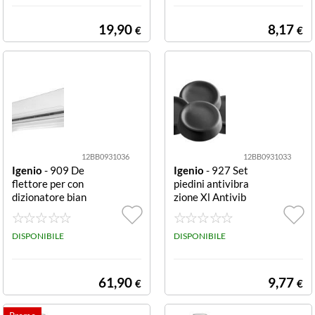
19,90
8,17
€
€
12BB0931036
12BB0931033
Igenio
- 909 De
Igenio
- 927 Set
flettore per con
piedini antivibra
dizionatore bian
zione Xl Antivib
co e trasparente
razione XL
Deflettore
DISPONIBILE
DISPONIBILE
61,90
9,77
€
€