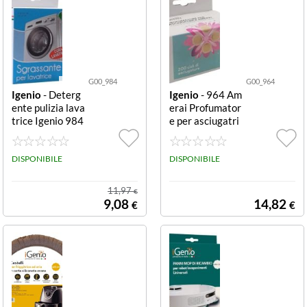
G00_984
G00_964
Igenio
- Deterg
Igenio
- 964 Am
ente pulizia lava
erai Profumator
trice Igenio 984
e per asciugatri
Sgrassante in po
ce 4 dosi da 5ml
lvere 5x50gr Sg
rassante in polv
DISPONIBILE
DISPONIBILE
ere 5x50gr
11,97
€
9,08
14,82
€
€