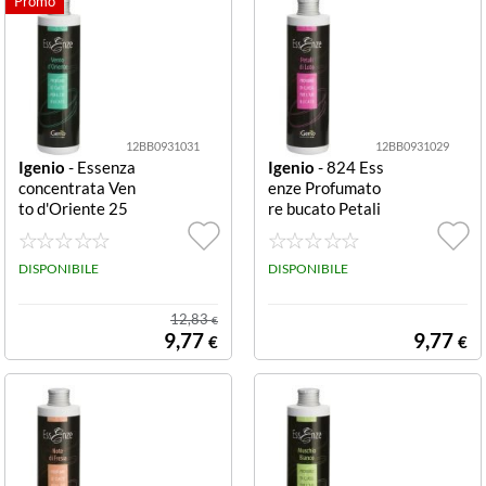
12BB0931031
12BB0931029
Igenio
- Essenza
Igenio
- 824 Ess
concentrata Ven
enze Profumato
to d'Oriente 25
re bucato Petali
0 ml a mano e la
di Loto 250 ml a
vatrice 35 lavag
mano e lavatric
gi
DISPONIBILE
e 35 lavaggi
DISPONIBILE
12,83
€
9,77
9,77
€
€