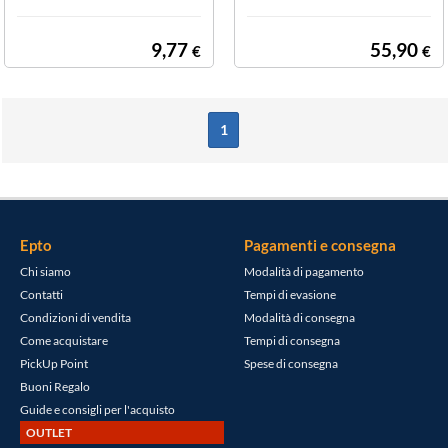
9,77
55,90
€
€
1
Epto
Pagamenti e consegna
Chi siamo
Modalità di pagamento
Contatti
Tempi di evasione
Condizioni di vendita
Modalità di consegna
Come acquistare
Tempi di consegna
PickUp Point
Spese di consegna
Buoni Regalo
Guide e consigli per l'acquisto
OUTLET