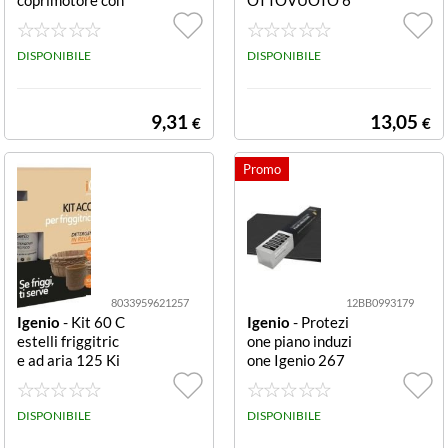
elastico 2 pezzi
0X90
DISPONIBILE
DISPONIBILE
9,31
13,05
€
€
8033959621257
12BB0993179
Igenio
- Kit 60 C
Igenio
- Protezi
estelli friggitric
one piano induzi
e ad aria 125 Ki
one Igenio 267
t 60 cestelli frig
60x52 cm Black
gitrice ad aria c
60x52 cm
on in omaggo de
DISPONIBILE
DISPONIBILE
tergente