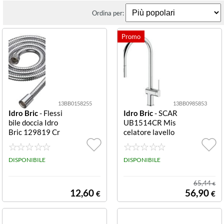
Ordina per:
13BB0158255
13BB0985853
Idro Bric
- Flessi
Idro Bric
- SCAR
bile doccia Idro
UB1514CR Mis
Bric 129819 Cr
celatore lavello
omo
Vermont Aquas
anit Cromo Misc
DISPONIBILE
elatore lavello I
DISPONIBILE
dro Bric SCARU
B1514CR VER
65,44
€
MONT AQUAS
12,60
56,90
€
€
ANIT Cromo