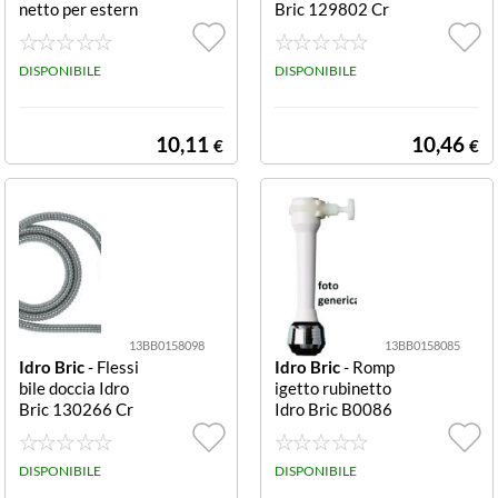
netto per estern
Bric 129802 Cr
o Ekomatic zinc
omo
ato Ekomatic
DISPONIBILE
DISPONIBILE
10,11
10,46
€
€
13BB0158098
13BB0158085
Idro Bric
- Flessi
Idro Bric
- Romp
bile doccia Idro
igetto rubinetto
Bric 130266 Cr
Idro Bric B0086
omo
Bianco e Cromo
DISPONIBILE
DISPONIBILE