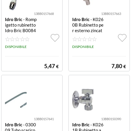
13BB0157668
13BB0157663
Idro Bric
- Romp
Idro Bric
- K026
igetto rubinetto
0B Rubinetto pe
Idro Bric B0084
r esterno zincat
Bianco e Cromo
o Rubinetto Idro
Bric K0260B Zi
DISPONIBILE
ncato
DISPONIBILE
5,47
7,80
€
€
13BB0157641
13BB0150390
Idro Bric
- 0300
Idro Bric
- K026
09 Tubo scarico
1B Rubinetto a