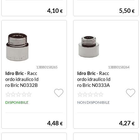
4,10
5,50
€
€
13BB0158265
13BB0158264
Idro Bric
- Racc
Idro Bric
- Racc
ordo idraulico Id
ordo idraulico Id
ro Bric N0332B
ro Bric N0333A
20 Cromo
Cromo
DISPONIBILE
NON DISPONIBILE
4,48
4,27
€
€