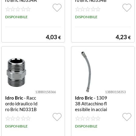
Cromo
Cromo
DISPONIBILE
DISPONIBILE
4,03
4,23
€
€
13BB0158366
13BB0158353
Idro Bric
- Racc
Idro Bric
- 1309
ordo idraulico Id
38 Attacchino fl
ro Bric N0331B
essibile in acciai
Cromo
o inox 40 cm 3/
8"F per miscelat
DISPONIBILE
ori
DISPONIBILE