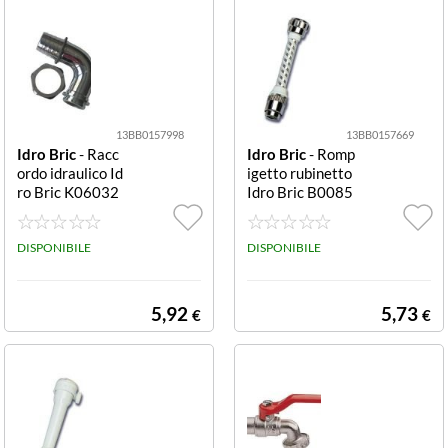
13BB0157998
13BB0157669
Idro Bric
- Racc
Idro Bric
- Romp
ordo idraulico Id
igetto rubinetto
ro Bric K06032
Idro Bric B0085
2 Cromo
Bianco, Nero e C
romo
DISPONIBILE
DISPONIBILE
5,92
5,73
€
€