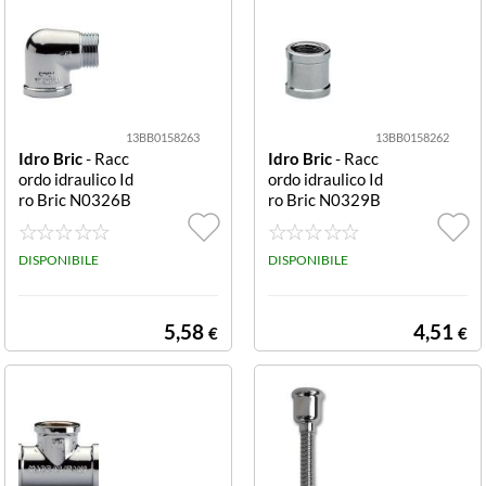
13BB0158263
13BB0158262
Idro Bric
- Racc
Idro Bric
- Racc
ordo idraulico Id
ordo idraulico Id
ro Bric N0326B
ro Bric N0329B
Cromo
Cromo
DISPONIBILE
DISPONIBILE
5,58
4,51
€
€