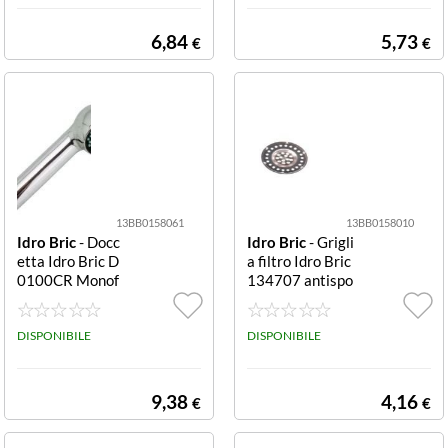
6,84
5,73
€
€
13BB0158061
13BB0158010
Idro Bric
- Docc
Idro Bric
- Grigli
etta Idro Bric D
a filtro Idro Bric
0100CR Monof
134707 antispo
oro Cromo Mon
rco per pilette la
oforo
velli Cromo anti
DISPONIBILE
sporco per pilett
DISPONIBILE
e lavelli
9,38
4,16
€
€