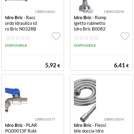
13BB0158261
13BB0158258
Idro Bric
- Racc
Idro Bric
- Romp
ordo idraulico Id
igetto rubinetto
ro Bric N0328B
Idro Bric B0082
Cromo
Cromo
DISPONIBILE
DISPONIBILE
5,92
6,41
€
€
13BB0150177
13BB0158254
Idro Bric
- PLAR
Idro Bric
- Flessi
PG0001SF Rubi
bile doccia Idro