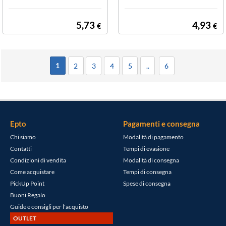
0609
5,73
4,93
€
€
1
2
3
4
5
..
6
Epto
Pagamenti e consegna
Chi siamo
Modalità di pagamento
Contatti
Tempi di evasione
Condizioni di vendita
Modalità di consegna
Come acquistare
Tempi di consegna
PickUp Point
Spese di consegna
Buoni Regalo
Guide e consigli per l'acquisto
OUTLET