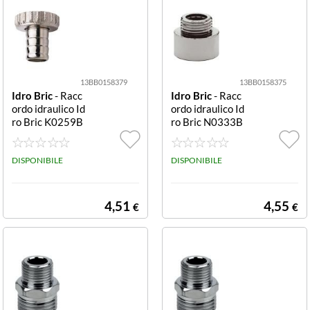
13BB0158379
13BB0158375
Idro Bric
- Racc
Idro Bric
- Racc
ordo idraulico Id
ordo idraulico Id
ro Bric K0259B
ro Bric N0333B
Cromo
Cromo
DISPONIBILE
DISPONIBILE
4,51
4,55
€
€