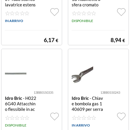
lavatrice estens
sfera cromato
ibile 60-200 cm
grigio estensibil
e
IN ARRIVO
DISPONIBILE
6,17
8,94
€
€
13BB0150335
13BB0150243
Idro Bric
- H022
Idro Bric
- Chiav
6G40 Attacchin
e bombola gas 1
o flessibile in ac
40609 per serra
ciaio inox 40 cm
ggio manichetta
3/8" F/F flessibil
Chiave bombola
e
DISPONIBILE
gas Idro Bric 14
IN ARRIVO