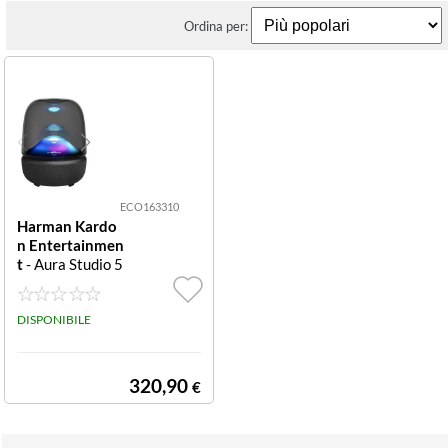
Ordina per:
ECO163310
Harman Kardo
n Entertainmen
t
- Aura Studio 5
Altoparlante 3-
vie 160W Rms
HARMAN KAR
DISPONIBILE
DON SISTEMA
AUDIO Aura St
udio 5160W R
320,90
€
MS (2x20W+1x
20W+1x100W)
Touch, B.T.5.4