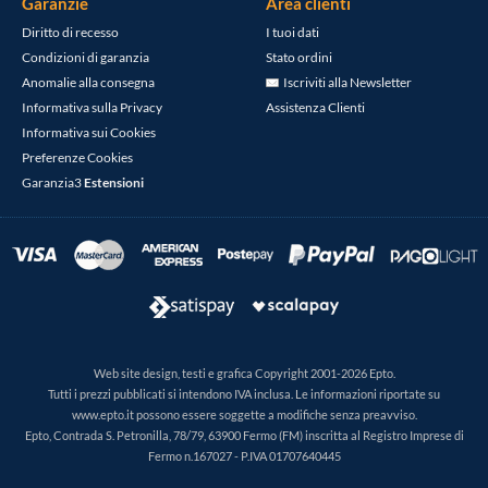
Garanzie
Area clienti
Diritto di recesso
I tuoi dati
Condizioni di garanzia
Stato ordini
Anomalie alla consegna
Iscriviti alla Newsletter
Informativa sulla Privacy
Assistenza Clienti
Informativa sui Cookies
Preferenze Cookies
Garanzia3
Estensioni
Web site design, testi e grafica Copyright 2001-2026 Epto.
Tutti i prezzi pubblicati si intendono IVA inclusa. Le informazioni riportate su
www.epto.it possono essere soggette a modifiche senza preavviso.
Epto, Contrada S. Petronilla, 78/79, 63900 Fermo (FM) inscritta al Registro Imprese di
Fermo n.167027 - P.IVA 01707640445