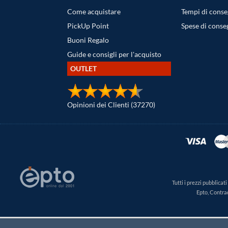
Come acquistare
Tempi di cons
PickUp Point
Spese di conse
Buoni Regalo
Guide e consigli per l'acquisto
OUTLET
Opinioni dei Clienti (37270)
Tutti i prezzi pubblica
Epto, Contra