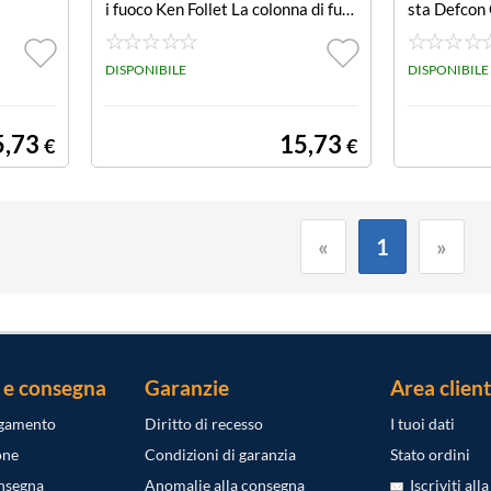
i fuoco Ken Follet La colonna di fuo
sta Defcon 
co
DISPONIBILE
DISPONIBILE
5,73
15,73
€
€
«
1
»
 e consegna
Garanzie
Area client
agamento
Diritto di recesso
I tuoi dati
one
Condizioni di garanzia
Stato ordini
onsegna
Anomalie alla consegna
Iscriviti all