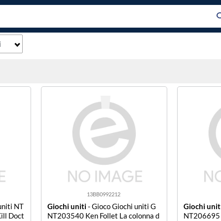
i
13BB0992212
uniti NT
Giochi uniti
- Gioco Giochi uniti G
Giochi unit
ill Doct
NT203540 Ken Follet La colonna d
NT206695 D