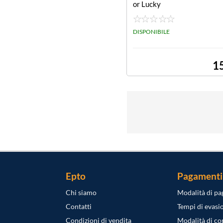
or Lucky
DISPONIBILE
1
Epto
Pagamenti
Chi siamo
Modalità di p
Contatti
Tempi di evasi
Condizioni di vendita
Modalità di c