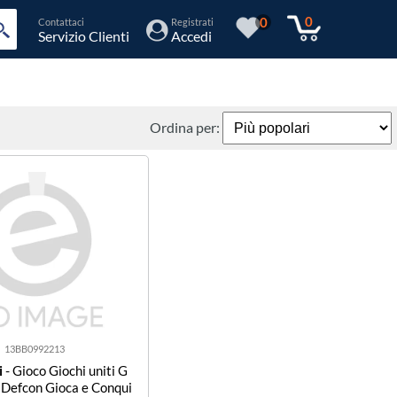
0
0
Contattaci
Registrati
Servizio Clienti
Accedi
Ordina per:
13BB0992213
i
- Gioco Giochi uniti G
efcon Gioca e Conqui