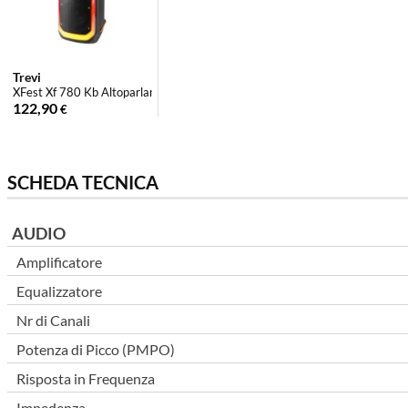
Trevi
XFest Xf 780 Kb Altoparlante da festa wirele...
122,90
€
SCHEDA TECNICA
AUDIO
Amplificatore
Equalizzatore
Nr di Canali
Potenza di Picco (PMPO)
Risposta in Frequenza
Impedenza