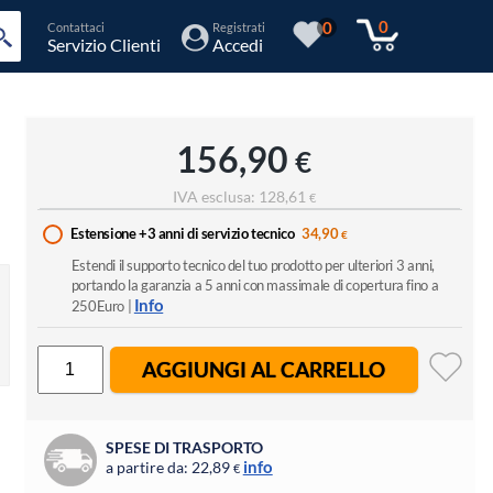
0
0
Contattaci
Registrati
Servizio Clienti
Accedi
156,90
€
IVA esclusa: 128,61
€
Estensione +3 anni di servizio tecnico
34,90
€
Estendi il supporto tecnico del tuo prodotto per ulteriori 3 anni,
portando la garanzia a 5 anni con massimale di copertura fino a
Info
250Euro |
AGGIUNGI AL CARRELLO
SPESE DI TRASPORTO
info
a partire da: 22,89
€