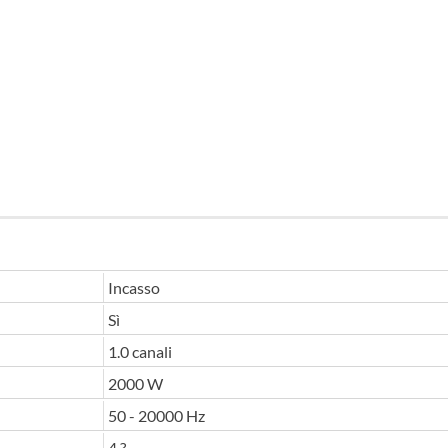
Incasso
Sì
1.0 canali
2000 W
50 - 20000 Hz
4 ?