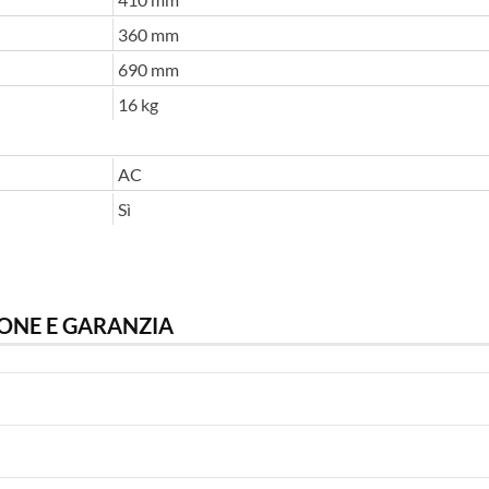
360 mm
690 mm
16 kg
AC
Sì
ONE E GARANZIA