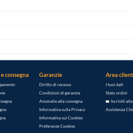
 e consegna
Garanzie
Area client
agamento
Diritto di recesso
I tuoi dati
one
Condizioni di garanzia
Stato ordini
onsegna
Anomalie alla consegna
Iscriviti all
egna
Informativa sulla Privacy
Assistenza Clie
gna
Informativa sui Cookies
Preferenze Cookies