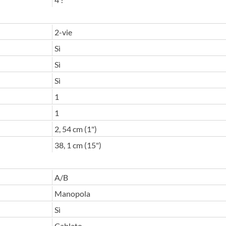
2-vie
Sì
Sì
Sì
1
1
2, 54 cm (1")
38, 1 cm (15")
A/B
Manopola
Sì
Cablato