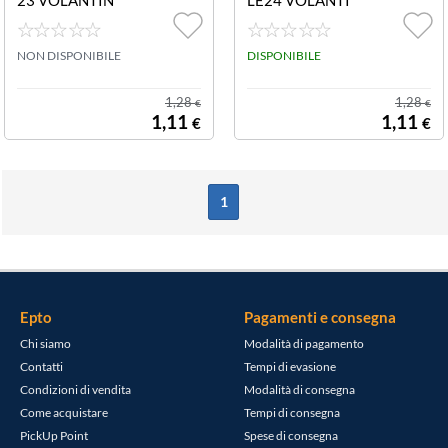
O NATALE 23
NO NATALE 20
24
NON DISPONIBILE
DISPONIBILE
1,28
1,28
€
€
1,11
1,11
€
€
1
Epto
Pagamenti e consegna
Chi siamo
Modalità di pagamento
Contatti
Tempi di evasione
Condizioni di vendita
Modalità di consegna
Come acquistare
Tempi di consegna
PickUp Point
Spese di consegna