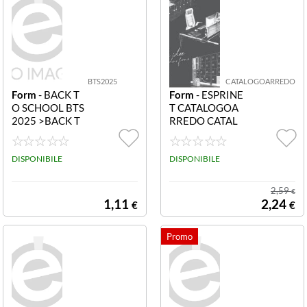
BTS2025
CATALOGOARREDO
Form
- BACK T
Form
- ESPRINE
O SCHOOL BTS
T CATALOGOA
2025 >BACK T
RREDO CATAL
O SCHOOL 202
OGO ARREDO
5
ESPRINET
DISPONIBILE
DISPONIBILE
2,59
€
1,11
2,24
€
€