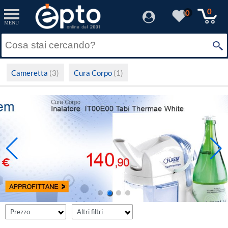
filter_fprezzo
filter_adds
Resetta
Resetta
Applica
Applica
0
0
MENU
Solo Promozioni
Prezzo minimo
Solo Disponibili
Cameretta
(3)
Cura Corpo
(1)
Visualizza solo le Novità
Prezzo massimo
Prezzo
Altri filtri