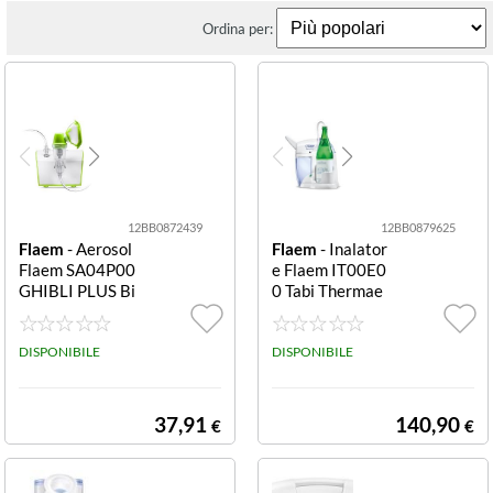
Ordina per:
12BB0872439
12BB0879625
Flaem
- Aerosol
Flaem
- Inalator
Flaem SA04P00
e Flaem IT00E0
GHIBLI PLUS Bi
0 Tabi Thermae
anco e Verde
White Tabi Ther
mae
DISPONIBILE
DISPONIBILE
37,91
140,90
€
€