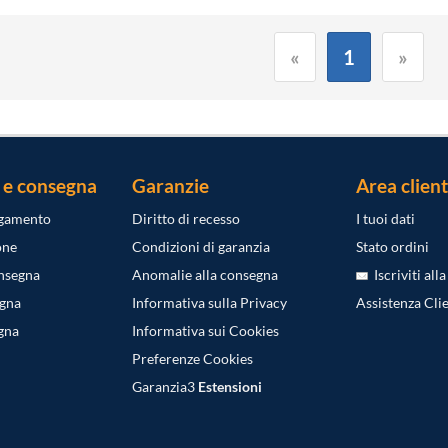
«
1
»
 e consegna
Garanzie
Area client
agamento
Diritto di recesso
I tuoi dati
one
Condizioni di garanzia
Stato ordini
onsegna
Anomalie alla consegna
Iscriviti all
egna
Informativa sulla Privacy
Assistenza Clie
gna
Informativa sui Cookies
Preferenze Cookies
Garanzia3
Estensioni