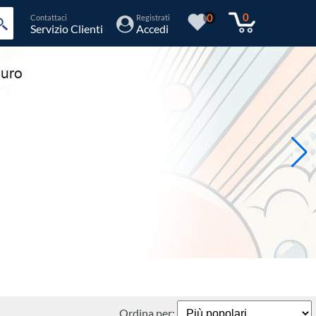
0
0
Contattaci
Registrati
Servizio Clienti
Accedi
Ordina per: