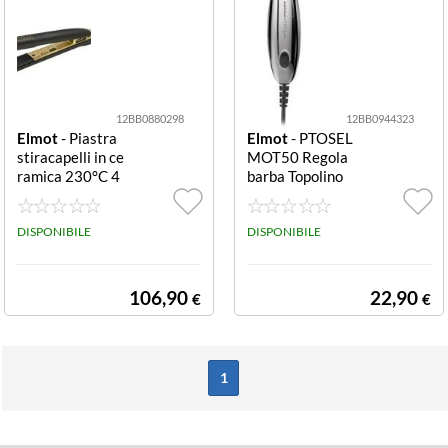
12BB0880298
12BB0944323
Elmot
- Piastra
Elmot
- PTOSEL
stiracapelli in ce
MOT50 Regola
ramica 230°C 4
barba Topolino
0W Diamante
Cromato 050 To
polino
DISPONIBILE
DISPONIBILE
106,90
22,90
€
€
1