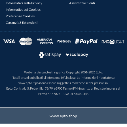
Informativa sulla Privacy
Assistenza Clienti
Informativa sui Cookies
Preferenze Cookies
Garanzia3
Estensioni
Web site design, testi e grafica Copyright 2001-2026 Epto.
Tutti i prezzi pubblicati si intendono IVA inclusa. Le informazioni riportate su
www.epto.it possono essere soggette a modifiche senza preavviso.
Epto, Contrada S. Petronilla, 78/79, 63900 Fermo (FM) inscritta al Registro Imprese di
Fermo n.167027 - P.IVA 01707640445
www.epto.shop