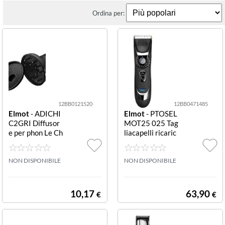
Ordina per:
12BB0121520
12BB0471485
Elmot
- ADICHI
Elmot
- PTOSEL
C2GRI Diffusor
MOT25 025 Tag
e per phon Le Ch
liacapelli ricaric
ic
abile nero 025
NON DISPONIBILE
NON DISPONIBILE
10,17
63,90
€
€