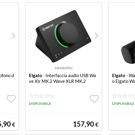
10MAN9901
ofono d
Elgato
- Interfaccia audio USB Wa
Elgato
- Wa
2
ve Xlr MK.2 Wave XLR MK.2
o Elgato W
DISPONIBILE
DISPONIBILE
5,90
157,90
€
€