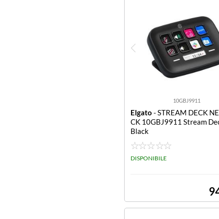
10GBJ9911
Elgato
- STREAM DECK N
CK 10GBJ9911 Stream De
Black
DISPONIBILE
9