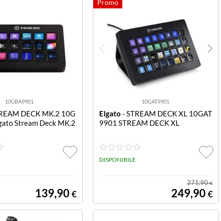
10GBA9901
10GAT9901
TREAM DECK MK.2 10G
Elgato
- STREAM DECK XL 10GAT
gato Stream Deck MK.2
9901 STREAM DECK XL
DISPONIBILE
271,90
€
139,90
249,90
€
€