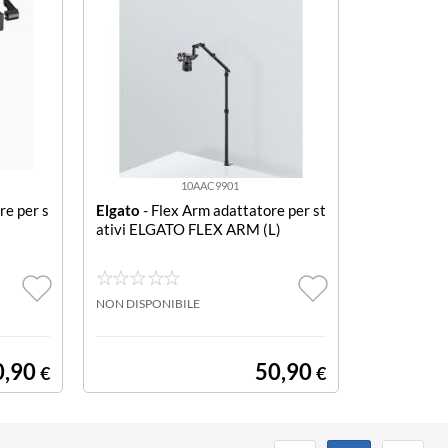
10AAC9901
re per s
Elgato
- Flex Arm adattatore per st
ativi ELGATO FLEX ARM (L)
NON DISPONIBILE
0,90
50,90
€
€