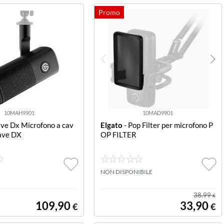
10MAH9901
10MAD9901
ve Dx Microfono a cav
Elgato
- Pop Filter per microfono P
ave DX
OP FILTER
NON DISPONIBILE
38,99
€
109,90
33,90
€
€