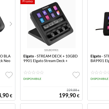
10GBD9901
EO BLA
Elgato
- STREAM DECK + 10GBD
Elgato
- S
ck Neo
9901 Elgato Stream Deck +
BA9901 El
DISPONIBILE
DISPONIBILE
229,88
€
4,90
199,90
€
€