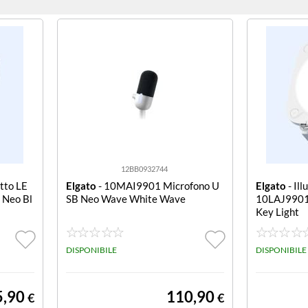
12BB0932744
tto LE
Elgato
- 10MAI9901 Microfono U
Elgato
- Ill
 Neo Bl
SB Neo Wave White Wave
10LAJ9901
Key Light
DISPONIBILE
DISPONIBILE
5,90
110,90
€
€