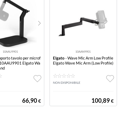
10AAU9901
10AAN9901
pporto tavolo per microf
Elgato
- Wave Mic Arm Low Profile
o 10AAU9901 Elgato Wa
Elgato Wave Mic Arm (Low Profile)
and
NON DISPONIBILE
66,90
100,89
€
€