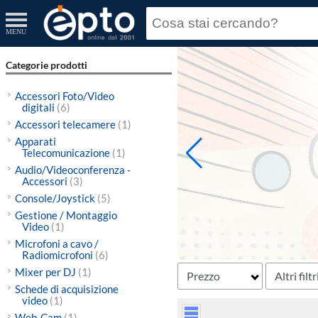
MENU
Categorie prodotti
Accessori Foto/Video
digitali
(6)
Accessori telecamere
(1)
Apparati
Telecomunicazione
(1)
Audio/Videoconferenza -
Accessori
(3)
Console/Joystick
(5)
Gestione / Montaggio
Video
(1)
Microfoni a cavo /
Radiomicrofoni
(6)
Mixer per DJ
(1)
Prezzo
Altri filtr
Schede di acquisizione
video
(1)
Web-Cam
(1)