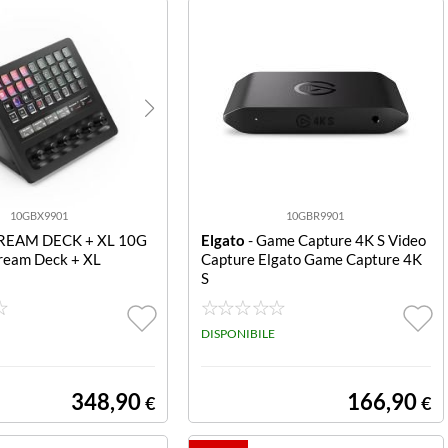
10GBX9901
10GBR9901
TREAM DECK + XL 10G
Elgato
- Game Capture 4K S Video
ream Deck + XL
Capture Elgato Game Capture 4K
S
DISPONIBILE
348,90
166,90
€
€