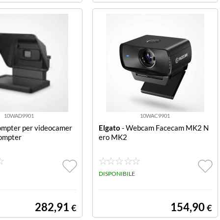
10WAD9901
10WAC9901
ompter per videocamer
Elgato
- Webcam Facecam MK2 N
rompter
ero MK2
DISPONIBILE
282,91
154,90
€
€