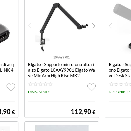
10AAY9901
 di acq
Elgato
- Supporto microfono alto ri
Elgato
- Su
 LINK 4
alzo Elgato 10AAY9901 Elgato Wa
ono Elgat
ve Mic Arm High Rise MK2
ve Desk St
DISPONIBILE
DISPONIBILE
3,90
112,90
€
€