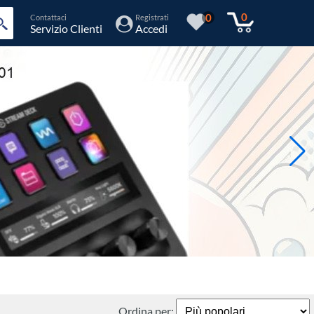
0
0
Contattaci
Registrati
Servizio Clienti
Accedi
Ordina per: