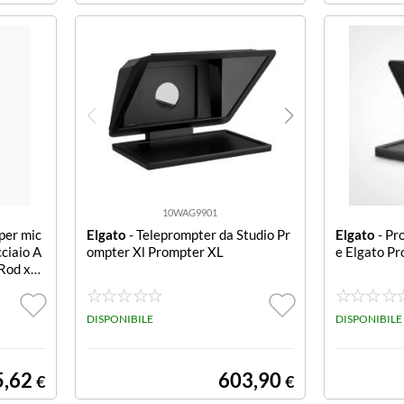
10WAG9901
 per mic
Elgato
- Teleprompter da Studio Pr
Elgato
- Pr
ciaio A
ompter Xl Prompter XL
e Elgato P
Rod x
DISPONIBILE
DISPONIBILE
5,62
603,90
€
€