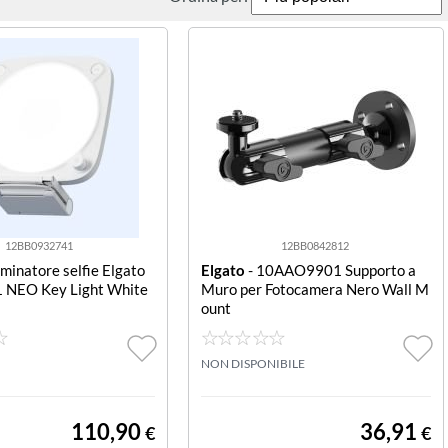
12BB0932741
12BB0842812
uminatore selfie Elgato
Elgato
- 10AAO9901 Supporto a
 NEO Key Light White
Muro per Fotocamera Nero Wall M
ount
NON DISPONIBILE
110,90
36,91
€
€