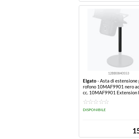
12BB0840553
Elgato
- Asta di estensione
rofono 10MAF9901 nero ac
cc. 10MAF9901 Extension 
Mic.Elgat
DISPONIBILE
1