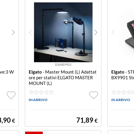
10AAB9901
ve:3 W
Elgato
- Master Mount (L) Adattat
Elgato
- S
ore per stativi ELGATO MASTER
BX9901 St
MOUNT (L)
IN ARRIVO
IN ARRIVO
3,90
71,89
€
€