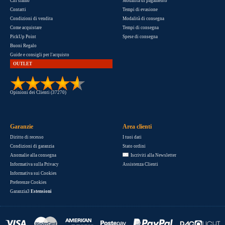
Chi siamo
Modalità di pagamento
Contatti
Tempi di evasione
Condizioni di vendita
Modalità di consegna
Come acquistare
Tempi di consegna
PickUp Point
Spese di consegna
Buoni Regalo
Guide e consigli per l'acquisto
OUTLET
Opinioni dei Clienti (37270)
Garanzie
Area clienti
Diritto di recesso
I tuoi dati
Condizioni di garanzia
Stato ordini
Anomalie alla consegna
Iscriviti alla Newsletter
Informativa sulla Privacy
Assistenza Clienti
Informativa sui Cookies
Preferenze Cookies
Garanzia3
Estensioni