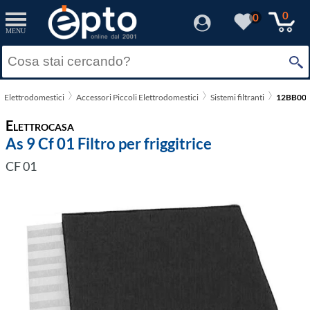
0
0
MENU
Elettrodomestici
Accessori Piccoli Elettrodomestici
Sistemi filtranti
12BB00
Elettrocasa
As 9 Cf 01 Filtro per friggitrice
CF 01