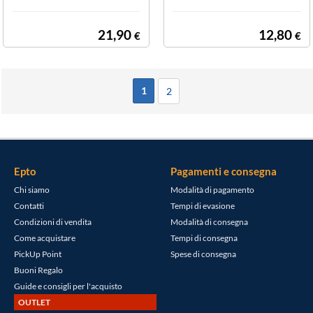
X SERIE X
21,90
12,80
€
€
1
2
Epto
Pagamenti e consegna
Chi siamo
Modalità di pagamento
Contatti
Tempi di evasione
Condizioni di vendita
Modalità di consegna
Come acquistare
Tempi di consegna
PickUp Point
Spese di consegna
Buoni Regalo
Guide e consigli per l'acquisto
OUTLET