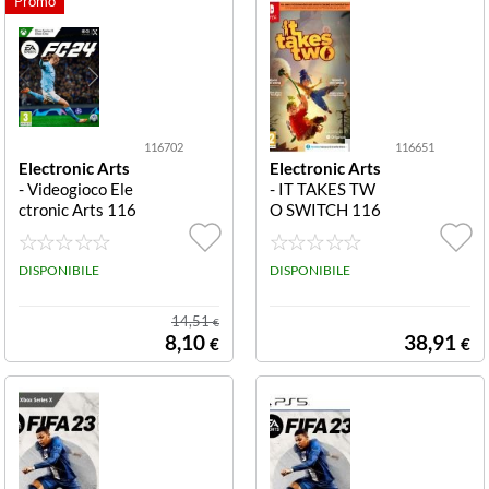
116702
116651
Electronic Arts
Electronic Arts
- Videogioco Ele
- IT TAKES TW
ctronic Arts 116
O SWITCH 116
702 XBOX FC 2
651 IT TAKES T
4 FC 24
WO SWITCH
DISPONIBILE
DISPONIBILE
14,51
€
8,10
38,91
€
€