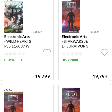
116837
116834
Electronic Arts
Electronic Arts
- WILD HEARTS
- STARWARS JE
PS5 116837 WI
DI SURVIVOR S
LD HEARTS PS5
ERIE X 116834
STARWARS JED
DISPONIBILE
I SURVIVOR SE
DISPONIBILE
RIE X
19,79
19,79
€
€