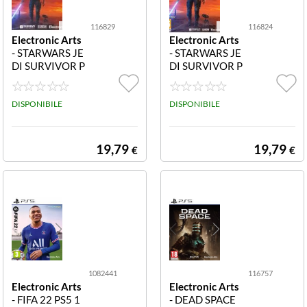
116829
116824
Electronic Arts
Electronic Arts
- STARWARS JE
- STARWARS JE
DI SURVIVOR P
DI SURVIVOR P
S5 116829 STA
C 116824 STAR
RWARS JEDI S
WARS JEDI SU
URVIVOR PS5
DISPONIBILE
RVIVOR PC
DISPONIBILE
19,79
19,79
€
€
1082441
116757
Electronic Arts
Electronic Arts
- FIFA 22 PS5 1
- DEAD SPACE