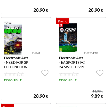
28,90
28,90
€
€
116741
116726-EAR
Electronic Arts
Electronic Arts
- NEED FOR SP
- EA SPORTS FC
EED UNBOUN
24 SWITCH Vid
D PS5 116741
eogames EA SP
NEED FOR SPE
ORTS FC24 SW
ED UNBOUND
DISPONIBILE
ITCH
DISPONIBILE
PS5
11,38
€
28,90
9,89
€
€