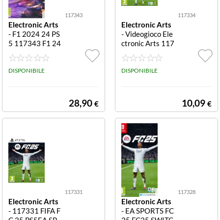
117343
117334
Electronic Arts
Electronic Arts
- F1 2024 24 PS
- Videogioco Ele
5 117343 F1 24
ctronic Arts 117
PS5 EA SPORTS
334 XBOX FC 2
5 FC 25
DISPONIBILE
DISPONIBILE
28,90
10,09
€
€
117331
117328
Electronic Arts
Electronic Arts
- 117331 FIFA F
- EA SPORTS FC
C 25 PS5EA SP
25 FC25 SWITC