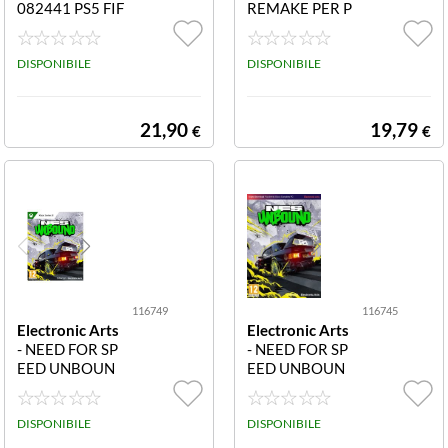
082441 PS5 FIF
REMAKE PER P
A 22
S5 116757 DEA
D SPACE REMA
DISPONIBILE
KE PER PS5
DISPONIBILE
21,90
19,79
€
€
116749
116745
Electronic Arts
Electronic Arts
- NEED FOR SP
- NEED FOR SP
EED UNBOUN
EED UNBOUN
D SERIE X 1167
D PC 116745 N
49 NEED FOR S
EED FOR SPEE
PEED UNBOUN
DISPONIBILE
D UNBOUND P
DISPONIBILE
D SERIE X
C