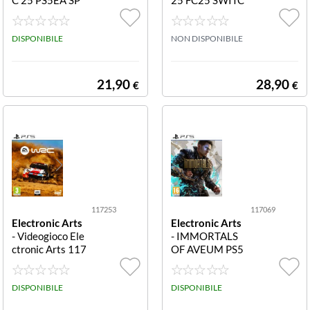
ORT
H 117328 EA S
PORTS FC25 S
DISPONIBILE
WITCH
NON DISPONIBILE
21,90
28,90
€
€
117253
117069
Electronic Arts
Electronic Arts
- Videogioco Ele
- IMMORTALS
ctronic Arts 117
OF AVEUM PS5
253 PLAYSTATI
117069 IMMO
ON 5 WRC WR
RTALS OF AVE
C
DISPONIBILE
UM PER PS5 DA
DISPONIBILE
YONE 20/07/2