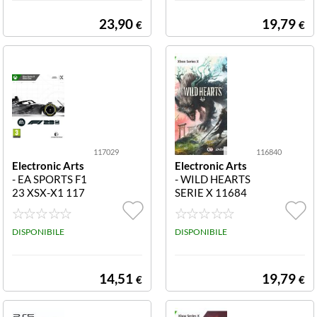
023
23,90
19,79
€
€
117029
116840
Electronic Arts
Electronic Arts
- EA SPORTS F1
- WILD HEARTS
23 XSX-X1 117
SERIE X 11684
029 EA SPORTS
0 WILD HEART
F1 23: IL VIDEO
S SERIE X
GIOCO PER XB
DISPONIBILE
DISPONIBILE
OX SERIE X E X
BOX ONE
14,51
19,79
€
€