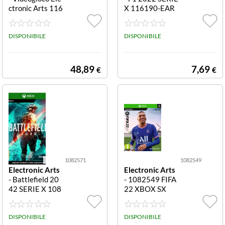
ctronic Arts 116
X 116190-EAR
360 PLAYSTATI
F1 2022 SERIE
ON 4 Fifa 23 Fif
X
a 23
DISPONIBILE
DISPONIBILE
48,89
7,69
€
€
1082571
1082549
Electronic Arts
Electronic Arts
- Battlefield 20
- 1082549 FIFA
42 SERIE X 108
22 XBOX SX
2571 BATTLEFI
ELD 2042 PER
CONSOLE XBO
DISPONIBILE
DISPONIBILE