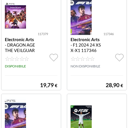
117379
117346
Electronic Arts
Electronic Arts
- DRAGON AGE
- F1 2024 24 XS
THE VEILGUAR
X-X1 117346
D PS5 117379
DRAGON AGE:
THE VEILGUAR
DISPONIBILE
NON DISPONIBILE
D PS5
19,79
28,90
€
€