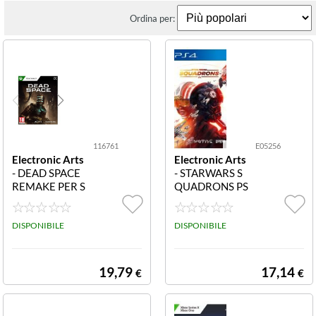
Ordina per:
116761
E05256
Electronic Arts
Electronic Arts
- DEAD SPACE
- STARWARS S
REMAKE PER S
QUADRONS PS
ERIE X 116761
4 E05256 STAR
DEAD SPACE R
WARS SQUADR
EMAKE PER XB
DISPONIBILE
ONS PS4
DISPONIBILE
OX SERIE X
19,79
17,14
€
€