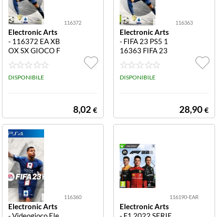
116372
116363
Electronic Arts
Electronic Arts
- 116372 EA XB
- FIFA 23 PS5 1
OX SX GIOCO F
16363 FIFA 23
IFA 23 IT
PS5
DISPONIBILE
DISPONIBILE
8,02
28,90
€
€
116360
116190-EAR
Electronic Arts
Electronic Arts
- Videogioco Ele
- F1 2022 SERIE