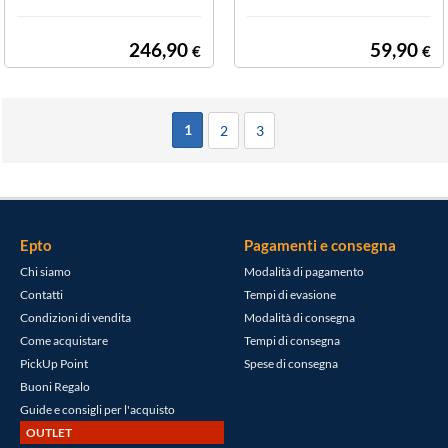
246,90
59,90
€
€
1
2
3
Epto
Pagamenti e consegna
Chi siamo
Modalità di pagamento
Contatti
Tempi di evasione
Condizioni di vendita
Modalità di consegna
Come acquistare
Tempi di consegna
PickUp Point
Spese di consegna
Buoni Regalo
Guide e consigli per l'acquisto
OUTLET