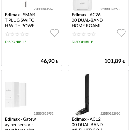
22BB0841567
22BB0823975
Edimax
- SMAR
Edimax
- AC26
T PLUG SWITC
00 DUAL-BAND
H WITH POWE
HOME ROAMI
R METER INTE
NG WI-FI EXTE
LLIGENT HOM
NDER
E ENERGY MA
DISPONIBILE
DISPONIBILE
46,90
101,89
€
€
22BB0823952
22BB0822980
Edimax
- Gatew
Edimax
- AC12
ay per sensori s
00 DUAL-BAND
mart home bian
WI-FI USB 3.0 A