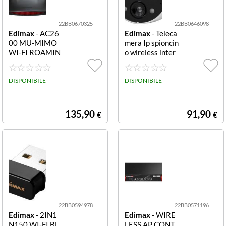
22BB0670325
22BB0646098
Edimax
- AC26
Edimax
- Teleca
00 MU-MIMO
mera Ip spioncin
WI-FI ROAMIN
o wireless inter
G ROUTER
na SMART WRL
S PEEPHOLE N
DISPONIBILE
ETWORK CAM
DISPONIBILE
IN
135,90
91,90
€
€
22BB0594978
22BB0571196
Edimax
- 2IN1
Edimax
- WIRE
N150 WI-FI BL
LESS AP CONT