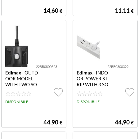
14,60
11,11
€
€
22BB0800323
22BB0800322
Edimax
- OUTD
Edimax
- INDO
OOR MODEL
OR POWER ST
WITH TWO SO
RIP WITH 3 SO
CKETS .
CKETS AND 4 U
SB PORTS
DISPONIBILE
DISPONIBILE
44,90
44,90
€
€