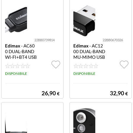
22BB0739814
22BB0670326
Edimax
- AC60
Edimax
- AC12
0 DUAL-BAND
00 DUAL-BAND
WI-FI+BT4 USB
MU-MIMO USB
ADAPTER
ADAPTER
DISPONIBILE
DISPONIBILE
26,90
32,90
€
€