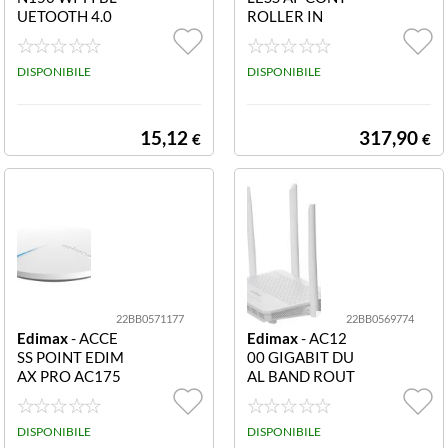
UETOOTH 4.0
ROLLER IN
NANO USB AD
APTER
DISPONIBILE
DISPONIBILE
15,12
317,90
€
€
22BB0571177
22BB0569774
Edimax
- ACCE
Edimax
- AC12
SS POINT EDIM
00 GIGABIT DU
AX PRO AC175
AL BAND ROUT
0 3X2 POE RAD
ER 3 IN 1
IUS A SOFFITT
O IN
DISPONIBILE
DISPONIBILE