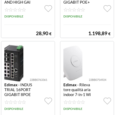
AND HIGH GAI
GIGABIT POE+
N USB ADAPTE
MANAGED SWI
R
TCH 4 SFP SLOT
DISPONIBILE
S
DISPONIBILE
28,90
1.198,89
€
€
22BB0763361
22BB0754924
Edimax
- INDUS
Edimax
- Rileva
TRIAL 16PORT
tore qualità aria
GIGABIT 8POE
indoor 7-in-1 Wi
+ MANAGED S
-Fi 7-IN-1 MULT
WITCH 4 SFP SL
I-SENSOR IND
OTS
DISPONIBILE
OOR AIR QUAL
DISPONIBILE
ITY DETECTOR