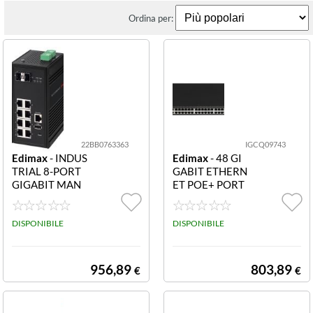
Ordina per:
22BB0763363
IGCQ09743
Edimax
- INDUS
Edimax
- 48 GI
TRIAL 8-PORT
GABIT ETHERN
GIGABIT MAN
ET POE+ PORT
AGED SWITCH
S AND 6 SFP+ 1
2 SFP SLOTS
0 GIGABIT UPL
DISPONIBILE
INK POR
DISPONIBILE
956,89
803,89
€
€