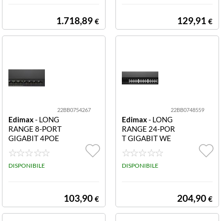
1.718,89
129,91
€
€
22BB0754267
22BB0748559
Edimax
- LONG
Edimax
- LONG
RANGE 8-PORT
RANGE 24-POR
GIGABIT 4POE
T GIGABIT WE
+ WEB MANAG
B SMART SWIT
ED SWITCH
CH W/4 SFP SL
DISPONIBILE
OTS
DISPONIBILE
103,90
204,90
€
€