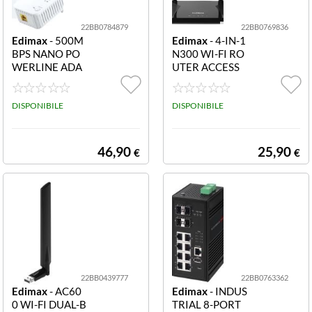
22BB0784879
22BB0769836
Edimax
- 500M
Edimax
- 4-IN-1
BPS NANO PO
N300 WI-FI RO
WERLINE ADA
UTER ACCESS
PTER W/INTEG
POINT/RANGE
RATED POWER
EXTENDER/WI
SOCKET KIT
DISPONIBILE
SP
DISPONIBILE
46,90
25,90
€
€
22BB0439777
22BB0763362
Edimax
- AC60
Edimax
- INDUS
0 WI-FI DUAL-B
TRIAL 8-PORT