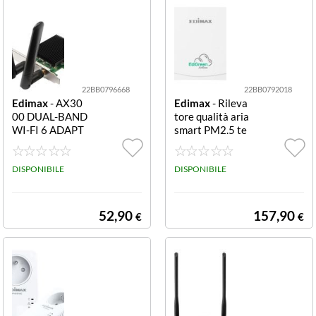
22BB0796668
22BB0792018
Edimax
- AX30
Edimax
- Rileva
00 DUAL-BAND
tore qualità aria
WI-FI 6 ADAPT
smart PM2.5 te
ER
mperatura umid
ità Wi-Fi SMAR
DISPONIBILE
T AIR QUALITY
DISPONIBILE
DETECTOR PM
2.5/TEMP/HU
MIDITY SENSO
52,90
157,90
€
€
RS