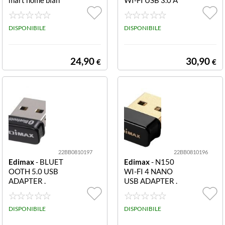
co SMART HO
DAPTER
ME SENSOR GA
TEWAY .
DISPONIBILE
DISPONIBILE
24,90
30,90
€
€
22BB0810197
22BB0810196
Edimax
- BLUET
Edimax
- N150
OOTH 5.0 USB
WI-FI 4 NANO
ADAPTER .
USB ADAPTER .
DISPONIBILE
DISPONIBILE