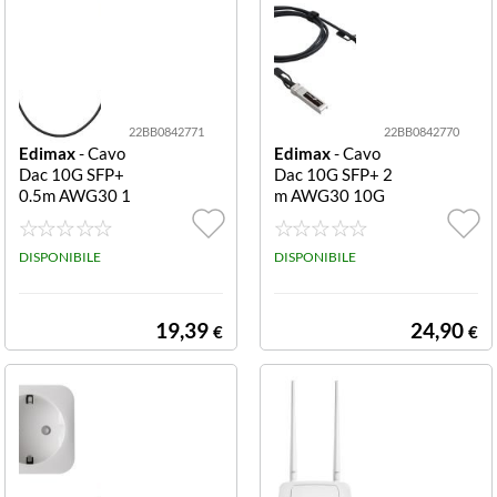
22BB0842771
22BB0842770
Edimax
- Cavo
Edimax
- Cavo
Dac 10G SFP+
Dac 10G SFP+ 2
0.5m AWG30 1
m AWG30 10G
0G SFP+ DAC C
SFP+ DAC CAB
ABLE 0.5M AW
LE 2M AWG30
G30
DISPONIBILE
DISPONIBILE
19,39
24,90
€
€