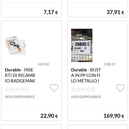
801058 PORTA
CON 6 COMPA
CORRISPONDE
RTI FORMATO
7,17
37,91
€
€
NZA OPTIMO C
A4 VERTICALE.
ARBONE
1420-02
1188-19
Durable
- INSE
Durable
- BUST
RTI DI RICAMB
A IN PP CON FI
IO BADGEMAK
LO METALLO I
ER A6 1420-02
NTEGRATO E A
INSERTI DI RIC
LETTA A4 ORIZ
AMBIO BADGE
NON DISPONIBILE
ZONTALE CF50
NON DISPONIBILE
MAKER A6
BUSTE PPL 11
Busta d identific
azione in polipro
22,90
169,90
€
€
pilene con filo zi
ncato flessibile