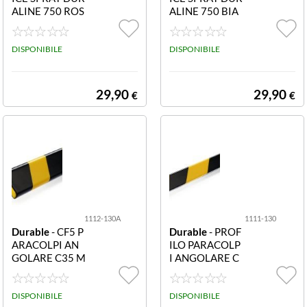
ALINE 750 ROS
ALINE 750 BIA
SA 1140-03 Ver
NCA 1140-02 V
nice spray DUR
ernice spray DU
ALINE 750 ROS
DISPONIBILE
RALINE 750 BI
DISPONIBILE
SA
ANCA
29,90
29,90
€
€
1112-130A
1111-130
Durable
- CF5 P
Durable
- PROF
ARACOLPI AN
ILO PARACOLP
GOLARE C35 M
I ANGOLARE C
AGNETIC 1112
20 MAGNETIC
-130A
O CF5 1111-13
DISPONIBILE
0 Profilo paracol
DISPONIBILE