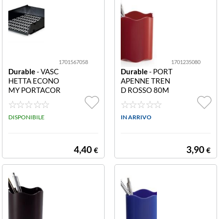
COCOMPATIBI
LI, CERTIFICAT
O "BLUE ANGE
L".
1701567058
1701235080
Durable
- VASC
Durable
- PORT
HETTA ECONO
APENNE TREN
MY PORTACOR
D ROSSO 80M
RISPONDENZA
M 1701235080
CARBONE 170
Portapenne TRE
1567058 PORT
DISPONIBILE
ND 80mm rosso
IN ARRIVO
ACORRISPOND
ENZA ECONO
MY CARBONE
4,40
3,90
€
€