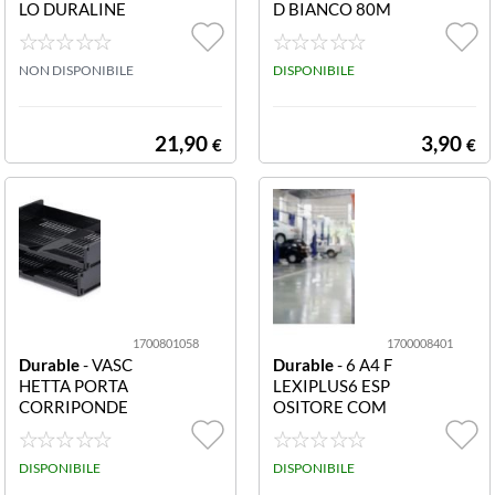
LO DURALINE
D BIANCO 80M
® GRIP 25 MM
M 1701235010
108001 Nastro
Portapenne TRE
antiscivolo DUR
NON DISPONIBILE
ND 80mm bianc
DISPONIBILE
ALINE GRIP 25
o
mm
21,90
3,90
€
€
1700801058
1700008401
Durable
- VASC
Durable
- 6 A4 F
HETTA PORTA
LEXIPLUS6 ESP
CORRIPONDE
OSITORE COM
NZA OPTIMO A
P VER 1700008
4 PORTACORRI
401 FLEXIPLUS
SPONDENZA C
DISPONIBILE
6 A4. ESPOSITO
DISPONIBILE
ARBONE 1700
RE DA PARETE