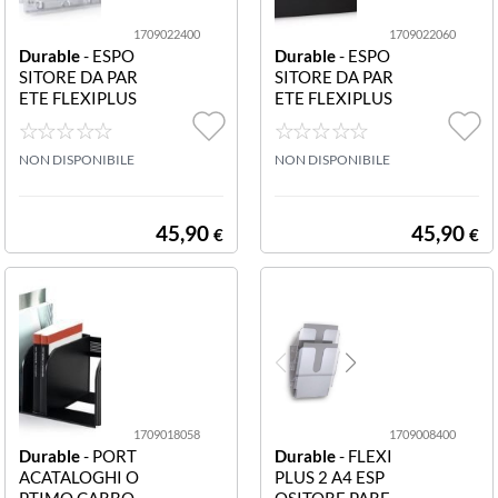
1709022400
1709022060
Durable
- ESPO
Durable
- ESPO
SITORE DA PAR
SITORE DA PAR
ETE FLEXIPLUS
ETE FLEXIPLUS
2 A4 ORIZZON
2 A4 ORIZZON
TALE MAGNETI
TALE MAGNETI
CO - TRASPARE
NON DISPONIBILE
CO - NERO 170
NON DISPONIBILE
NTE 17090224
9022060 Espos
Espositore da p
itore da parete
arete FLEXIPLU
FLEXIPLUS 2 A
45,90
45,90
€
€
S 2 A4 orizzonta
4 orizzontale m
le magnetico tra
agnetico nero
sparente
1709018058
1709008400
Durable
- PORT
Durable
- FLEXI
ACATALOGHI O
PLUS 2 A4 ESP
PTIMO CARBO
OSITORE PARE