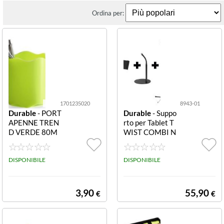
Ordina per:
1701235020
8943-01
Durable
- PORT
Durable
- Suppo
APENNE TREN
rto per Tablet T
D VERDE 80M
WIST COMBI N
M CHIARO 170
ERO 8943-01 T
1235020 Porta
WIST COMBI S
penne TREND 8
DISPONIBILE
UPPORTO TAB
DISPONIBILE
0mm verde chia
LET NERO
ro
3,90
55,90
€
€