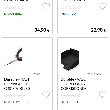
NE 170901805
TE 170900840
8 PORTACATAL
0 FLEXIPLUS 2
OGHI OPTIMO
DISPONIBILE
A4. Espositore p
IN ARRIVO
CARBONE
arete
34,90
22,90
€
€
1708-02
1701674060
Durable
- NAST
Durable
- VASC
RO MAGNETIC
HETTA PORTA
O SCRIVIBILE 3
CORRISPONDE
0 MM 1708-02
NZA A4 NERO
Nastro magneti
BASIC 170167
co scrivibile 30
NON DISPONIBILE
4060 VASCHET
DISPONIBILE
mm
TA PORTACOR