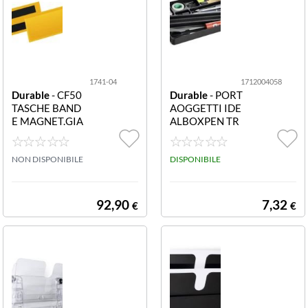
1741-04
1712004058
Durable
- CF50
Durable
- PORT
TASCHE BAND
AOGGETTI IDE
E MAGNET.GIA
ALBOXPEN TR
10X38 1741-04
AY CARBONE 1
CF50 TASCHE B
712004058 ID
ANDE MAGNE
NON DISPONIBILE
EALBOXPEN T
DISPONIBILE
T.GIA 10X38
RAY portapenne
carbone
92,90
7,32
€
€