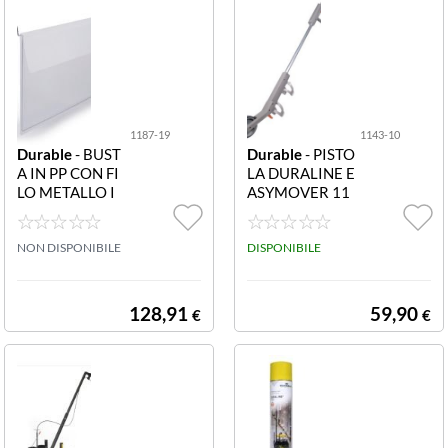
e aletta
1187-19
1143-10
Durable
- BUST
Durable
- PISTO
A IN PP CON FI
LA DURALINE E
LO METALLO I
ASYMOVER 11
NTEGRATO A4
43-10 PISTOLA
ORIZZONTALE
DURALINE EAS
CF50 BUSTE PP
NON DISPONIBILE
YMOVER
DISPONIBILE
L 1187-19 Bust
a d identificazio
ne in polipropile
128,91
59,90
€
€
ne con filo zinca
to flessibile