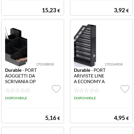
RISPONDENZA
IMPILABILE A4
15,23
3,92
€
€
NERO
1701588058
1701569058
Durable
- PORT
Durable
- PORT
AOGGETTI DA
ARIVISTE LINE
SCRIVANIA OP
A ECONOMY A
TIMO 1701588
4 1701569058
058 PORTAOG
PORTARIVISTE
GETTI DA SCRI
DISPONIBILE
ECONOMY A4
DISPONIBILE
VANIA OPTIM
O CON 6 COMP
ARTI DI MISUR
5,16
4,95
€
€
E DIFFERENTI.
PRODOTTE CO
N MATERIALI E