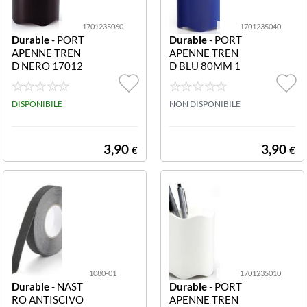
1701235060
1701235040
Durable
- PORT
Durable
- PORT
APENNE TREN
APENNE TREN
D NERO 17012
D BLU 80MM 1
35060 PORTAP
701235040 Por
ENNE TREND N
tapenne TREND
ERO
DISPONIBILE
80mm blu
NON DISPONIBILE
3,90
3,90
€
€
1080-01
1701235010
Durable
- NAST
Durable
- PORT
RO ANTISCIVO
APENNE TREN