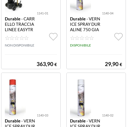
1141-01
1140-04
Durable
- CARR
Durable
- VERN
ELLO TRACCIA
ICE SPRAY DUR
LINEE EASYTR
ALINE 750 GIA
ACK 1141-01 C
LLA 1140-04 Ve
arrello tracciali
rnice spray DUR
nee EasyTrack
NON DISPONIBILE
ALINE 750 GIA
DISPONIBILE
LLA
363,90
29,90
€
€
1140-03
1140-02
Durable
- VERN
Durable
- VERN
ICE SPRAY DUR
ICE SPRAY DUR