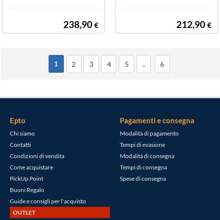
pi angolare C20
magnetico
238,90
212,90
€
€
1
2
3
4
5
..
6
Epto
Pagamenti e consegna
Chi siamo
Modalità di pagamento
Contatti
Tempi di evasione
Condizioni di vendita
Modalità di consegna
Come acquistare
Tempi di consegna
PickUp Point
Spese di consegna
Buoni Regalo
Guide e consigli per l'acquisto
OUTLET