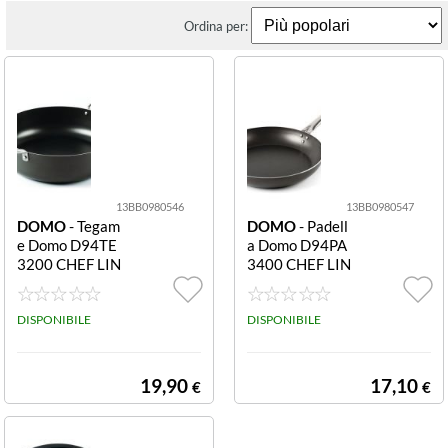
Ordina per:
13BB0980546
13BB0980547
DOMO
- Tegam
DOMO
- Padell
e Domo D94TE
a Domo D94PA
3200 CHEF LIN
3400 CHEF LIN
E 2 manici acciai
E manico lungo
o Grigio scuro 2
acciaio Grigio sc
manici acciaio
DISPONIBILE
uro manico lung
DISPONIBILE
o acciaio
19,90
17,10
€
€