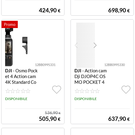
424,90
698,90
€
€
12BB0995331
12BB0995330
DJI
- Osmo Pock
DJI
- Action cam
et 4 Action cam
Dji DJOP4C OS
4K Standard Co
MO POCKET 4
mbo 4 Standard
Creator Combo
Combo
Black 4 Creator
DISPONIBILE
Combo
DISPONIBILE
536,90
€
505,90
637,90
€
€