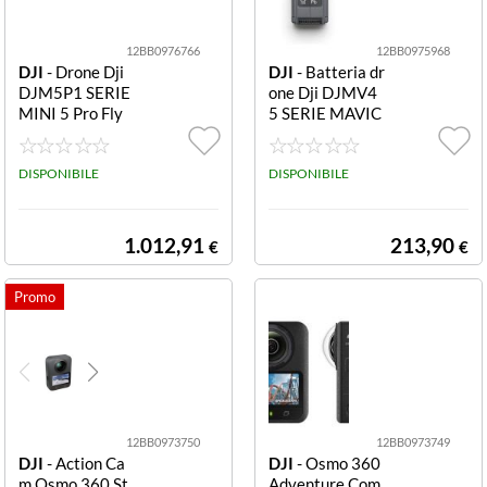
12BB0976766
12BB0975968
DJI
- Drone Dji
DJI
- Batteria dr
DJM5P1 SERIE
one Dji DJMV4
MINI 5 Pro Fly
5 SERIE MAVIC
More Combo RC
Intelligent Fligh
N3 Grey 5 Pro F
t Battery Gray I
ly More Combo
DISPONIBILE
ntelligent Flight
DISPONIBILE
RC N3
Battery
1.012,91
213,90
€
€
12BB0973750
12BB0973749
DJI
- Action Ca
DJI
- Osmo 360
m Osmo 360 St
Adventure Com