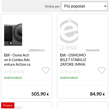
Ordina per:
12BB0981411
TRN944496
DJI
- Osmo Acti
DJI
- OSMOMO
on 6 Combo Adv
BILE7 STABILIZ
enture Action ca
ZATORE IMMA
m 4K Dark gray
GINE PER SMA
DJAC6A ACTIO
RTPHONE 7
N CAM OSMO
DISPONIBILE
DISPONIBILE
6 ADVENTURE
COMBO
505,90
84,90
€
€