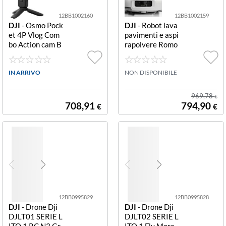
12BB1002160
12BB1002159
DJI
- Osmo Pock
DJI
- Robot lava
et 4P Vlog Com
pavimenti e aspi
bo Action cam B
rapolvere Romo
lack 4P Combo
S S
Vlog
IN ARRIVO
NON DISPONIBILE
969,78
€
708,91
794,90
€
€
12BB0995829
12BB0995828
DJI
- Drone Dji
DJI
- Drone Dji
DJLT01 SERIE L
DJLT02 SERIE L
ITO 1 RC N3 Gr
ITO 1 Fly More