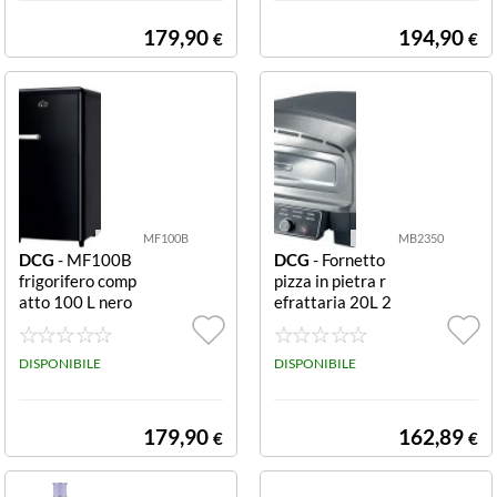
RO' 100LT E NE
RO
179,90
194,90
€
€
MF100B
MB2350
DCG
- MF100B
DCG
- Fornetto
frigorifero comp
pizza in pietra r
atto 100 L nero
efrattaria 20L 2
MF100B FRIGO
200W MB2350
MONOPORTA
FORNO PIZZA I
LINEA RETRO'
DISPONIBILE
N PIETRA REFR
DISPONIBILE
100LT E NERO
ATTARIA STON
E 20LT 2200W
179,90
162,89
€
€