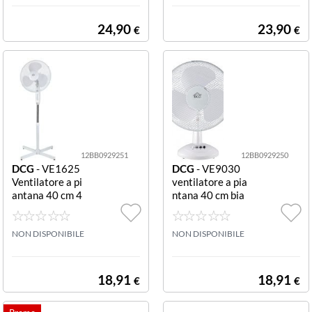
24,90
23,90
€
€
12BB0929251
12BB0929250
DCG
- VE1625
DCG
- VE9030
Ventilatore a pi
ventilatore a pia
antana 40 cm 4
ntana 40 cm bia
5W Bianco Pian
nco Inclinabile
tana
NON DISPONIBILE
NON DISPONIBILE
18,91
18,91
€
€