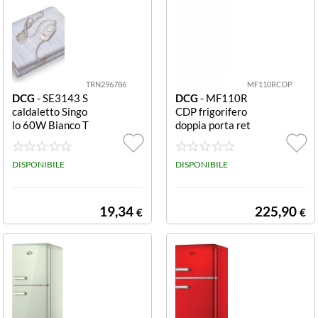
TRN296786
MF110RCDP
DCG
- SE3143 S
DCG
- MF110R
caldaletto Singo
CDP frigorifero
lo 60W Bianco T
doppia porta ret
ERMOCOPERT
ro 110 L rosso
A 60W 150X80
MF110RCDP F
CM 2LIV.POT. P
DISPONIBILE
RIGO DOPPIA
DISPONIBILE
OLIESTERE WH
PORTA LINEA R
ETRO' 110LT E
ROSSO
19,34
225,90
€
€