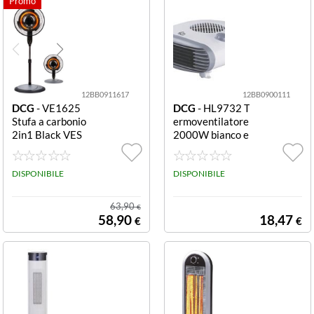
12BB0911617
12BB0900111
DCG
- VE1625
DCG
- HL9732 T
Stufa a carbonio
ermoventilatore
2in1 Black VES
2000W bianco e
A05
grigio Termoven
tilatore Dcg HL
DISPONIBILE
9732 White e G
DISPONIBILE
ray
63,90
€
58,90
18,47
€
€