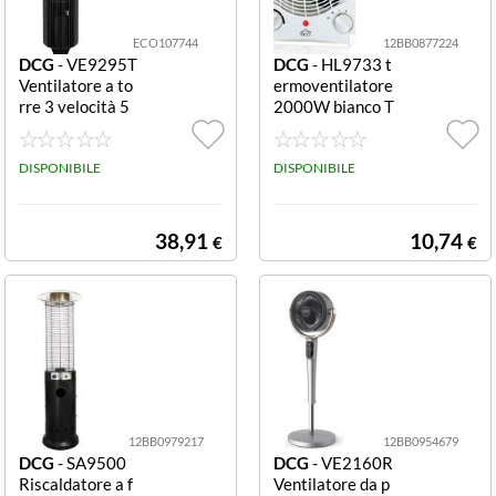
ECO107744
12BB0877224
DCG
- VE9295T
DCG
- HL9733 t
Ventilatore a to
ermoventilatore
rre 3 velocità 5
2000W bianco T
0 W nero Eltroni
ermoventilatore
c VE9295T Vent
Dcg HL9733 W
ilatore a Torre 3
DISPONIBILE
hite
DISPONIBILE
Vel. 50 W Nero
38,91
10,74
€
€
12BB0979217
12BB0954679
DCG
- SA9500
DCG
- VE2160R
Riscaldatore a f
Ventilatore da p