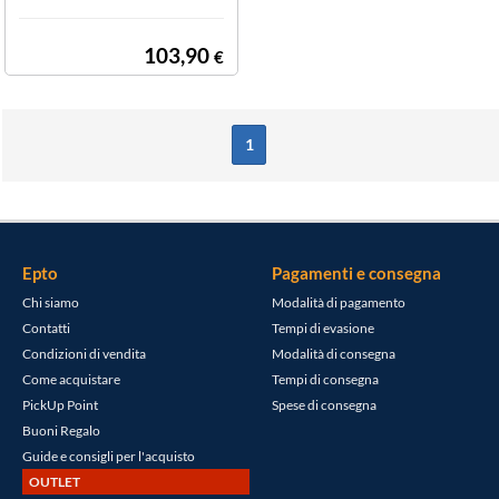
103,90
€
1
Epto
Pagamenti e consegna
Chi siamo
Modalità di pagamento
Contatti
Tempi di evasione
Condizioni di vendita
Modalità di consegna
Come acquistare
Tempi di consegna
PickUp Point
Spese di consegna
Buoni Regalo
Guide e consigli per l'acquisto
OUTLET