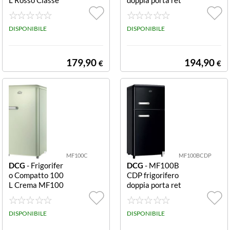
e MF100R FRIG
ro 100 L crema
O MONOPORT
MF100CCDP F
A LINEA RETR
DISPONIBILE
RIGO DOPPIA
DISPONIBILE
O' 100LT E ROS
PORTA LINEA R
SO
ETRO' 100LT E
CREMA
179,90
194,90
€
€
MF100C
MF100BCDP
DCG
- Frigorifer
DCG
- MF100B
o Compatto 100
CDP frigorifero
L Crema MF100
doppia porta ret
C FRIGO MON
ro 100 L nero M
OPORTA LINEA
F100BCDP FRI
RETRO' 100LT
DISPONIBILE
GO DOPPIA PO
DISPONIBILE
E CREMA
RTA LINEA RET