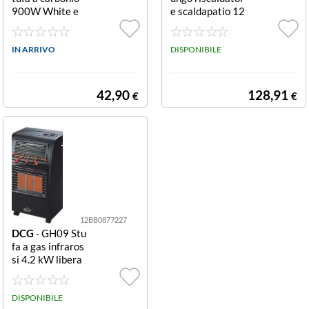
900W White e
e scaldapatio 12
Orange Stufa ca
kW Black e Silv
rbonio Dcg SA9
er Scaldapatio
680 White e Or
IN ARRIVO
DISPONIBILE
ange
42,90
128,91
€
€
12BB0877227
DCG
- GH09 Stu
fa a gas infraros
si 4.2 kW libera
installazione Inf
rarossi
DISPONIBILE