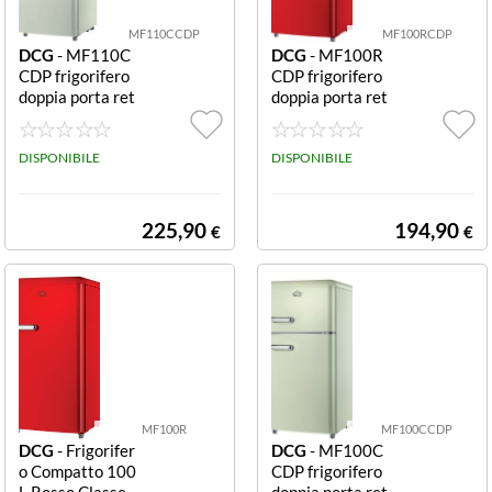
MF110CCDP
MF100RCDP
DCG
- MF110C
DCG
- MF100R
CDP frigorifero
CDP frigorifero
doppia porta ret
doppia porta ret
ro 110 L crema
ro 100 L rosso
MF110CCDP F
MF100RCDP F
RIGO DOPPIA
DISPONIBILE
RIGO DOPPIA
DISPONIBILE
PORTA LINEA R
PORTA LINEA R
ETRO' 110LT E
ETRO' 100LT E
CREMA
ROSSO
225,90
194,90
€
€
MF100R
MF100CCDP
DCG
- Frigorifer
DCG
- MF100C
o Compatto 100
CDP frigorifero
L Rosso Classe
doppia porta ret