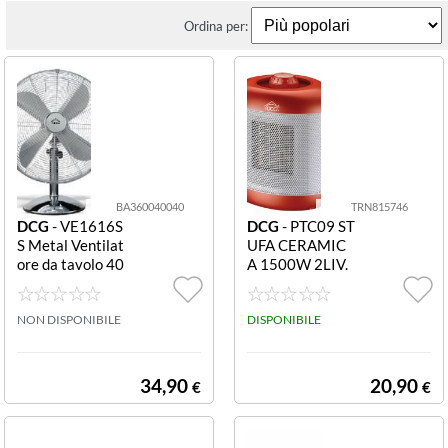
Ordina per:
BA360040040
TRN815746
DCG
- VE1616S
DCG
- PTC09 ST
S Metal Ventilat
UFA CERAMIC
ore da tavolo 40
A 1500W 2LIV.
cm 50 W VE161
POT. TERMOST.
6SS METAL VE
REGOLABILE
NT.TAV.40CM D
NON DISPONIBILE
DISPONIBILE
34,90
20,90
€
€