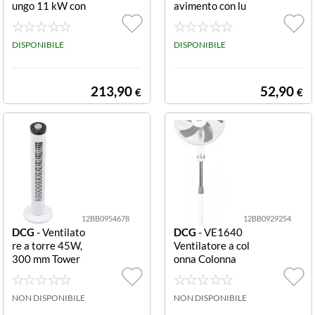
ungo 11 kW con
avimento con lu
ruote
ce ambiente 40
W con luce ambi
DISPONIBILE
ente
DISPONIBILE
213,90
52,90
€
€
12BB0954678
12BB0929254
DCG
- Ventilato
DCG
- VE1640
re a torre 45W,
Ventilatore a col
300 mm Tower
onna Colonna
NON DISPONIBILE
NON DISPONIBILE