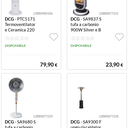
12BB0900106
12BB0877231
DCG
- PTC5171
DCG
- SA9837 S
Termoventilator
tufa a carbonio
e Ceramica 220
900W Silver e B
0W Bianco Term
lack Stufa carbo
oventilatore Dc
nio Dcg SA9837
g PTC5171 Whi
DISPONIBILE
Silver e Black
DISPONIBILE
te
79,90
23,90
€
€
12BB0877229
12BB0877228
DCG
- SA9680 S
DCG
- SA9300 F
tufa a carbonio
ungo riscaldator